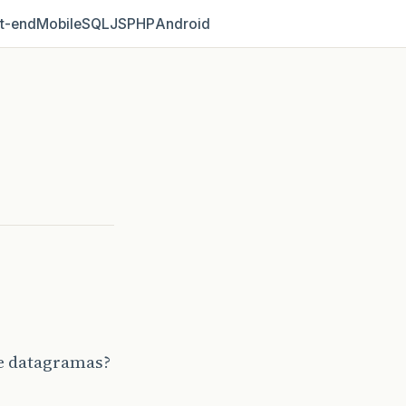
t‑end
Mobile
SQL
JS
PHP
Android
e datagramas?