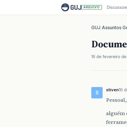
Discussoe
ARQUIVO
GUJ
Assuntos Ge
/
Docume
16 de fevereiro de
stiven
16 d
S
Pessoal,
alguém 
ferrame