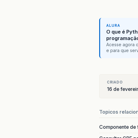
ALURA
O que é Pyth
programaçã
Acesse agora o
e para que serv
CRIADO
16 de feverei
Topicos relacio
Componente de 