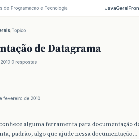
Java
Geral
Fron
s de Programacao e Tecnologia
rais
/
Topico
ntação de Datagrama
 2010
0 respostas
e fevereiro de 2010
conhece alguma ferramenta para documentação d
nta, padrão, algo que ajude nessa documentação…