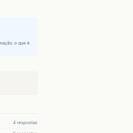
e
amação: o que é
4 respostas