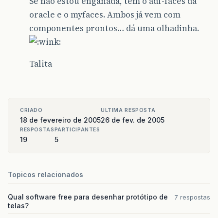
Se não estou enganada, tem o adf-faces da
oracle e o myfaces. Ambos já vem com
componentes prontos… dá uma olhadinha.
Talita
CRIADO
ULTIMA RESPOSTA
18 de fevereiro de 2005
26 de fev. de 2005
RESPOSTAS
PARTICIPANTES
19
5
Topicos relacionados
Qual software free para desenhar protótipo de
7 respostas
telas?