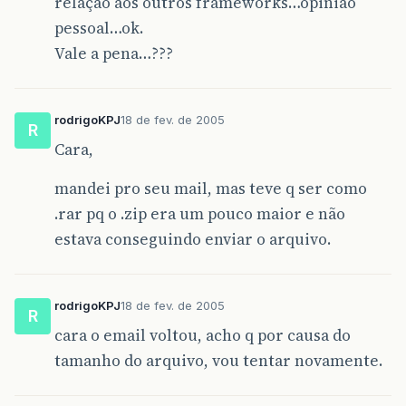
relação aos outros frameworks…opinião
pessoal…ok.
Vale a pena…???
rodrigoKPJ
18 de fev. de 2005
R
Cara,
mandei pro seu mail, mas teve q ser como
.rar pq o .zip era um pouco maior e não
estava conseguindo enviar o arquivo.
rodrigoKPJ
18 de fev. de 2005
R
cara o email voltou, acho q por causa do
tamanho do arquivo, vou tentar novamente.