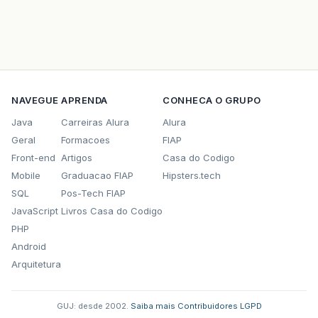
NAVEGUE
APRENDA
CONHECA O GRUPO
Java
Carreiras Alura
Alura
Geral
Formacoes
FIAP
Front-end
Artigos
Casa do Codigo
Mobile
Graduacao FIAP
Hipsters.tech
SQL
Pos-Tech FIAP
JavaScript
Livros Casa do Codigo
PHP
Android
Arquitetura
GUJ: desde 2002.
·
Saiba mais
·
Contribuidores
·
LGPD