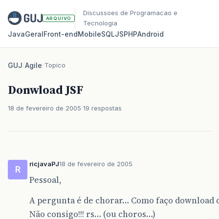
Discussoes de Programacao e
ARQUIVO
Tecnologia
Java
Geral
Front‑end
Mobile
SQL
JS
PHP
Android
GUJ
/
Agile
/
Topico
Donwload JSF
18 de fevereiro de 2005
19 respostas
ricjavaPJ
18 de fevereiro de 2005
R
Pessoal,
A pergunta é de chorar… Como faço download d
Não consigo!!! rs… (ou choros…)