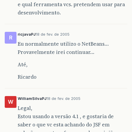
e qual ferramenta vcs. pretendem usar para
desenvolvimento.
ricjavaPJ
18 de fev. de 2005
R
Eu normalmente utilizo o NetBeans…
Provavelmente irei continuar…
Até,
Ricardo
WilliamSilvaPJ
18 de fev. de 2005
W
Legal,
Estou usando a versão 4.1 , e gostaria de
saber o que vc esta achando do JSF em