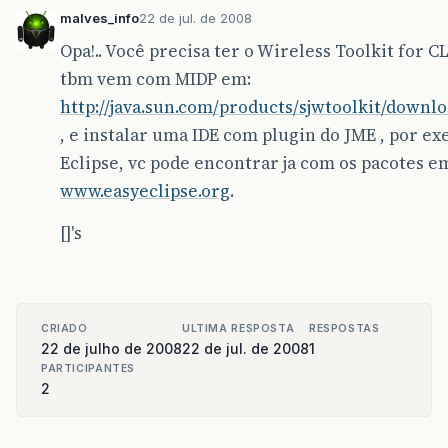
malves_info
22 de jul. de 2008
Opa!.. Você precisa ter o Wireless Toolkit for 
tbm vem com MIDP em:
http://java.sun.com/products/sjwtoolkit/downl
, e instalar uma IDE com plugin do JME , por e
Eclipse, vc pode encontrar ja com os pacotes e
www.easyeclipse.org
.
[]'s
CRIADO
ULTIMA RESPOSTA
RESPOSTAS
22 de julho de 2008
22 de jul. de 2008
1
PARTICIPANTES
2