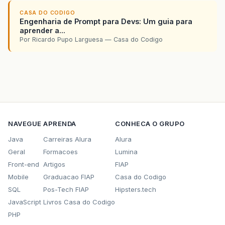
CASA DO CODIGO
Engenharia de Prompt para Devs: Um guia para
aprender a...
Por Ricardo Pupo Larguesa — Casa do Codigo
NAVEGUE
APRENDA
CONHECA O GRUPO
Java
Carreiras Alura
Alura
Geral
Formacoes
Lumina
Front-end
Artigos
FIAP
Mobile
Graduacao FIAP
Casa do Codigo
SQL
Pos-Tech FIAP
Hipsters.tech
JavaScript
Livros Casa do Codigo
PHP