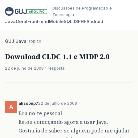
Discussoes de Programacao e
ARQUIVO
Tecnologia
Java
Geral
Front‑end
Mobile
SQL
JS
PHP
Android
GUJ
/
Java
/
Topico
Download CLDC 1.1 e MIDP 2.0
22 de julho de 2008
1 resposta
alissonp7
22 de julho de 2008
A
Boa noite pessoal
Estou começando agora a usar Java.
Gostaria de saber se alguem pode me ajudar