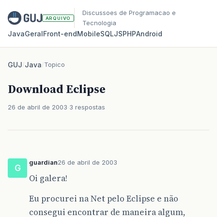
Discussoes de Programacao e
ARQUIVO
Tecnologia
Java
Geral
Front‑end
Mobile
SQL
JS
PHP
Android
GUJ
/
Java
/
Topico
Download Eclipse
26 de abril de 2003
3 respostas
guardian
26 de abril de 2003
G
Oi galera!
Eu procurei na Net pelo Eclipse e não
consegui encontrar de maneira algum,