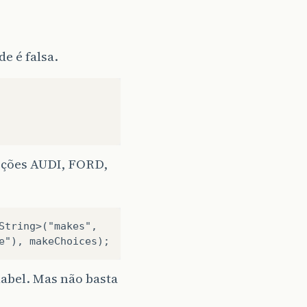
e é falsa.
pções AUDI, FORD,
tring>("makes",

abel. Mas não basta