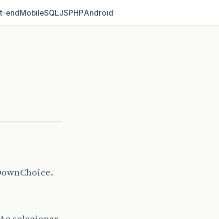
t‑end
Mobile
SQL
JS
PHP
Android
pDownChoice.
Ao selecionar