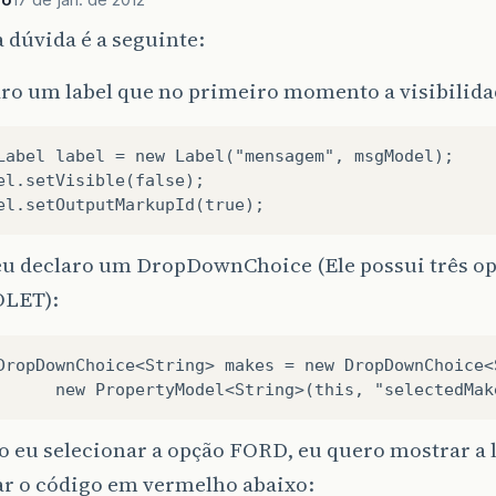
a dúvida é a seguinte:
ro um label que no primeiro momento a visibilidad
Label label = new Label("mensagem", msgModel);   

el.setVisible(false);

eu declaro um DropDownChoice (Ele possui três o
LET):
DropDownChoice<String> makes = new DropDownChoice<S
 eu selecionar a opção FORD, eu quero mostrar a l
ar o código em vermelho abaixo: