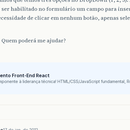
e ser habilitado no formulário um campo para inser
ecessidade de clicar em nenhum botão, apenas sel
? Quem poderá me ajudar?
ento Front-End React
mponente à liderança técnica! HTML/CSS/JavaScript fundamental, 
do
17 de jan. de 2012