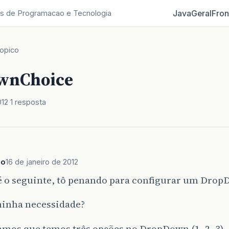
Java
Geral
Fron
s de Programacao e Tecnologia
opico
wnChoice
012
1 resposta
do
16 de janeiro de 2012
 é o seguinte, tô penando para configurar um Dro
minha necessidade?
mos que temos três opções no DropDown (1, 2, 3). 