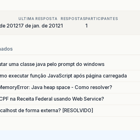
ULTIMA RESPOSTA
RESPOSTAS
PARTICIPANTES
 de 2012
17 de jan. de 2012
1
1
nados
utar uma classe java pelo prompt do windows
o executar função JavaScript após página carregada
MemoryError: Java heap space - Como resolver?
CPF na Receita Federal usando Web Service?
calhost de forma externa? [RESOLVIDO]