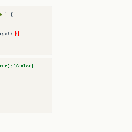
e"
)
{
rget
)
{
rue);[/color]