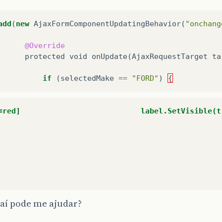
add
(
new
AjaxFormComponentUpdatingBehavior
(
"onchang
@Override
protected
void
onUpdate
(
AjaxRequestTarget
ta
if
(
selectedMake
==
"FORD"
)
{
=red]                           label.SetVisible(t
aí pode me ajudar?