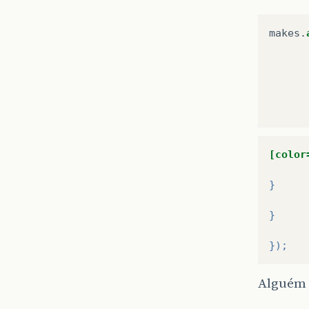
makes
.
[color
}
}
});
Alguém 