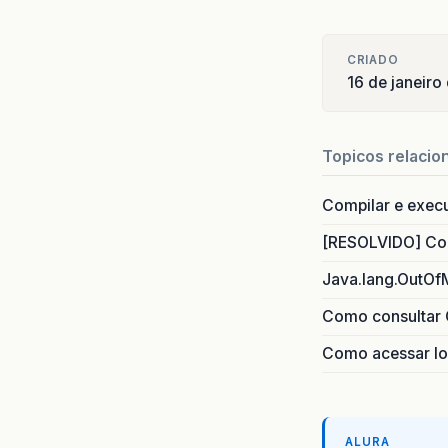
CRIADO
16 de janeiro
Topicos relacio
Compilar e exec
[RESOLVIDO] Com
Java.lang.OutOf
Como consultar 
Como acessar lo
ALURA