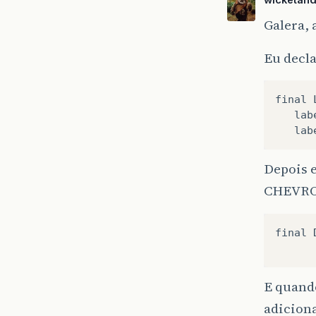
Galera, 
Eu decla
final 
   lab
Depois 
CHEVRO
final 
E quando
adicion