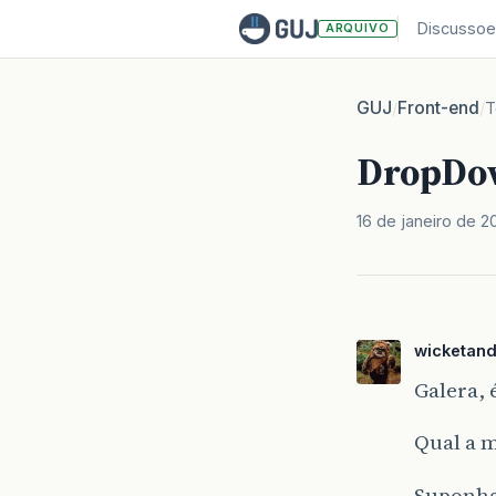
Discussoe
ARQUIVO
GUJ
Front-end
/
/
T
DropDo
16 de janeiro de 2
wicketan
Galera,
Qual a 
Suponha