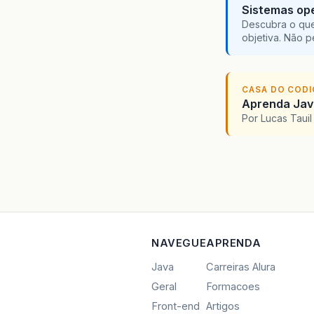
Sistemas ope
Descubra o que
objetiva. Não 
CASA DO COD
Aprenda Java
Por Lucas Taui
NAVEGUE
APRENDA
Java
Carreiras Alura
Geral
Formacoes
Front-end
Artigos