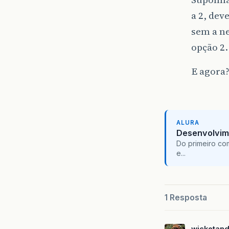
a 2, dev
sem a n
opção 2.
E agora
ALURA
Desenvolvim
Do primeiro co
e...
1 Resposta
wicketan