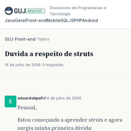
Discussoes de Programacao e
ARQUIVO
Tecnologia
Java
Geral
Front‑end
Mobile
SQL
JS
PHP
Android
GUJ
/
Front-end
/
Topico
Duvida a respeito de struts
14 de julho de 2006
3 respostas
eduardobpaPJ
14 de julho de 2006
E
Pessoal,
Estou começando a aprender struts e agora
surgiu minha primeira dúvida: