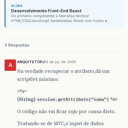
ALURA
Desenvolvimento Front-End React
Do primeiro componente à liderança técnica!
HTML/CSS/JavaScript fundamental, React com hooks e...
3 Respostas
ARQUITETOPJ
14 de jul. de 2006
A
Na verdade recuperar o atributo,dá um
scriptlet mínimo:
<%=
(String)
%>
session.getAttribute(“soma”)
O código não vai ficar sujo por causa disto.
Tratando-se de MVC,o input de dados