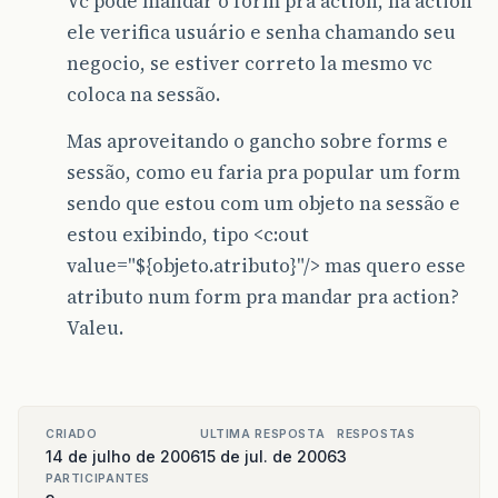
Vc pode mandar o form pra action, na action
ele verifica usuário e senha chamando seu
negocio, se estiver correto la mesmo vc
coloca na sessão.
Mas aproveitando o gancho sobre forms e
sessão, como eu faria pra popular um form
sendo que estou com um objeto na sessão e
estou exibindo, tipo <c:out
value="${objeto.atributo}"/> mas quero esse
atributo num form pra mandar pra action?
Valeu.
CRIADO
ULTIMA RESPOSTA
RESPOSTAS
14 de julho de 2006
15 de jul. de 2006
3
PARTICIPANTES