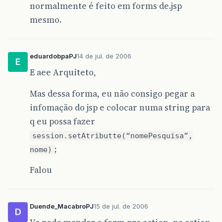
normalmente é feito em forms de.jsp
mesmo.
eduardobpaPJ
14 de jul. de 2006
E
E aee Arquiteto,
Mas dessa forma, eu não consigo pegar a
infomação do jsp e colocar numa string para
q eu possa fazer
session.setAtributte(“nomePesquisa”,
;
nome)
Falou
Duende_MacabroPJ
15 de jul. de 2006
D