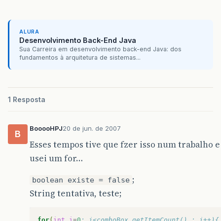
ALURA
Desenvolvimento Back-End Java
Sua Carreira em desenvolvimento back-end Java: dos
fundamentos à arquitetura de sistemas...
1 Resposta
BooooHPJ
20 de jun. de 2007
B
Esses tempos tive que fzer isso num trabalho e
usei um for…
;
boolean existe = false
String tentativa, teste;
for
(
int
i
=
0
; i<comboBox.getItemCount() ; i++){