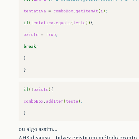
tentativa
=
comboBox
.
getItemAt
(
i
)
;
if
(
tentatica
.
equals
(
teste
))
{

existe
=
true
;
break
;
}

if
(
!
existe
)
{

comboBox
.
addItem
(
teste
)
;
ou algo assim…
AHSuhsausa… talvez exista um método pronto