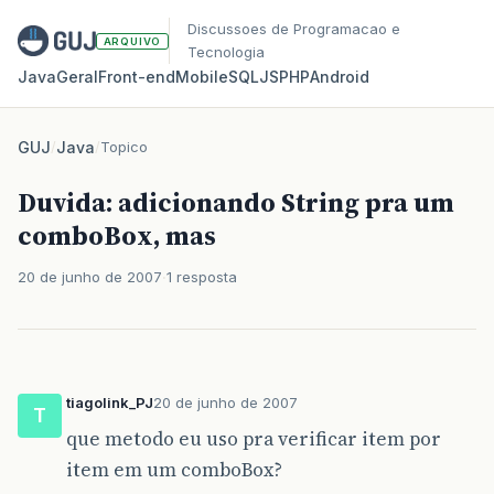
Discussoes de Programacao e
ARQUIVO
Tecnologia
Java
Geral
Front‑end
Mobile
SQL
JS
PHP
Android
GUJ
/
Java
/
Topico
Duvida: adicionando String pra um
comboBox, mas
20 de junho de 2007
1 resposta
tiagolink_PJ
20 de junho de 2007
T
que metodo eu uso pra verificar item por
item em um comboBox?