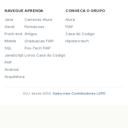
NAVEGUE
APRENDA
CONHECA O GRUPO
Java
Carreiras Alura
Alura
Geral
Formacoes
FIAP
Front-end
Artigos
Casa do Codigo
Mobile
Graduacao FIAP
Hipsters.tech
SQL
Pos-Tech FIAP
JavaScript
Livros Casa do Codigo
PHP
Android
Arquitetura
GUJ: desde 2002.
·
Saiba mais
·
Contribuidores
·
LGPD