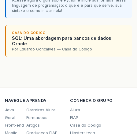
Acesse agora o guia sobre Python e inicie sua jornada nessa
linguagem de programação: o que é e para que serve, sua
sintaxe e como iniciar nela!
CASA DO CODIGO
SQL: Uma abordagem para bancos de dados
Oracle
Por Eduardo Goncalves — Casa do Codigo
NAVEGUE
APRENDA
CONHECA O GRUPO
Java
Carreiras Alura
Alura
Geral
Formacoes
FIAP
Front-end
Artigos
Casa do Codigo
Mobile
Graduacao FIAP
Hipsters.tech