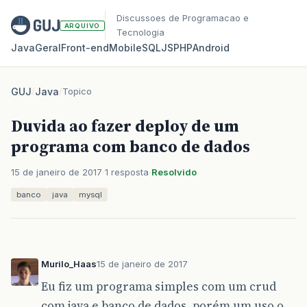
Discussoes de Programacao e
ARQUIVO
Tecnologia
Java
Geral
Front‑end
Mobile
SQL
JS
PHP
Android
GUJ
/
Java
/
Topico
Duvida ao fazer deploy de um
programa com banco de dados
15 de janeiro de 2017
1 resposta
Resolvido
banco
java
mysql
Murilo_Haas
15 de janeiro de 2017
Eu fiz um programa simples com um crud
com java e banco de dados, porém um uso o