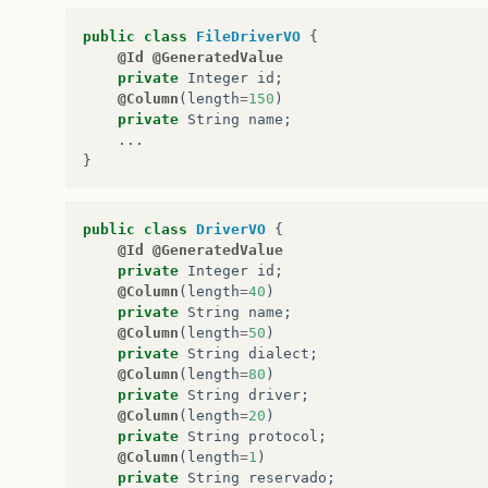
public
class
FileDriverVO
{
@Id
@GeneratedValue
private
Integer
id
;
@Column
(
length
=
150
)
private
String
name
;
...
}
public
class
DriverVO
{
@Id
@GeneratedValue
private
Integer
id
;
@Column
(
length
=
40
)
private
String
name
;
@Column
(
length
=
50
)
private
String
dialect
;
@Column
(
length
=
80
)
private
String
driver
;
@Column
(
length
=
20
)
private
String
protocol
;
@Column
(
length
=
1
)
private
String
reservado
;