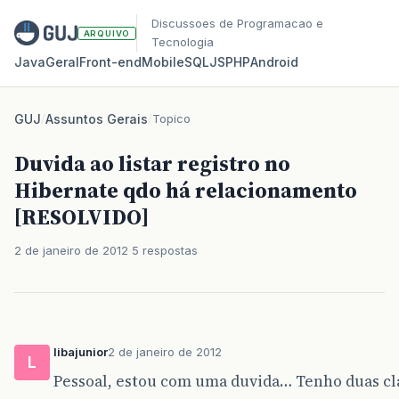
Discussoes de Programacao e
ARQUIVO
Tecnologia
Java
Geral
Front‑end
Mobile
SQL
JS
PHP
Android
GUJ
/
Assuntos Gerais
/
Topico
Duvida ao listar registro no
Hibernate qdo há relacionamento
[RESOLVIDO]
2 de janeiro de 2012
5 respostas
libajunior
2 de janeiro de 2012
L
Pessoal, estou com uma duvida… Tenho duas cla