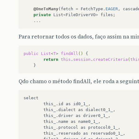
@OneToMany
(
fetch
=
FetchType
.
EAGER
,
cascad
private
List
<
FileDriverVO
>
files
;
...
Para retornar todos os dados, faço assim na mi
public
List
<
T
>
findAll
()
return
this
.
session
.
createCriteria
(
thi
Qdo chamo o método findAll, ele roda a seguint
select

        this_.id as id0_1_,

        this_.dialect as dialect0_1_,

        this_.driver as driver0_1_,

        this_.name as name0_1_,

        this_.protocol as protocol0_1_,

        this_.reservado as reservado0_1_,
