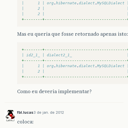
|      1 | org
.
hibernate
.
dialect
.
MySQLDialect 
|      2 |                                    
|      2 |                                    
+--------+------------------------------------
Mas eu queria que fosse retornado apenas isto:
+--------+------------------------------------
| id2_1_ | dialect2_1_                        
+--------+------------------------------------
|      1 | org
.
hibernate
.
dialect
.
MySQLDialect 
|      2 |                                    
+--------+------------------------------------
Como eu deveria implementar?
fbl.lucas
3 de jan. de 2012
coloca: