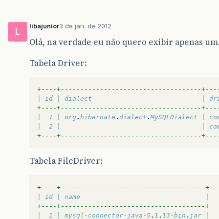
libajunior
3 de jan. de 2012
L
Olá, na verdade eu não quero exibir apenas um
Tabela Driver:
+----+------------------------------------+---
| id | dialect                            | dr
+----+------------------------------------+---
|  1 | org
.
hibernate
.
dialect
.
MySQLDialect | co
|  2 |                                    | co
+----+------------------------------------+---
Tabela FileDriver:
+----+-------------------------------------+
| id | name                                |
+----+-------------------------------------+
|  1 | mysql
-
connector
-
java
-
5
.
1
.
13
-
bin
.
jar |