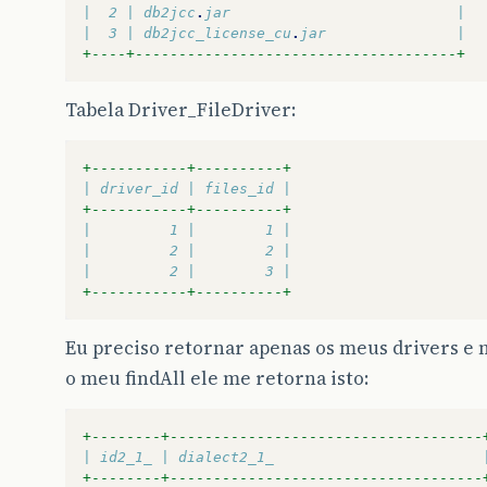
|  2 | db2jcc
.
jar                          |
|  3 | db2jcc_license_cu
.
jar               |
+----+-------------------------------------+
Tabela Driver_FileDriver:
+-----------+----------+
| driver_id | files_id |
+-----------+----------+
|         1 |        1 |
|         2 |        2 |
|         2 |        3 |
+-----------+----------+
Eu preciso retornar apenas os meus drivers e
o meu findAll ele me retorna isto:
+--------+------------------------------------
| id2_1_ | dialect2_1_                        
+--------+------------------------------------