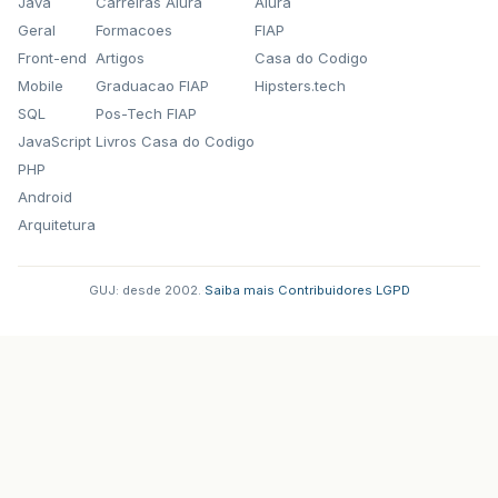
Java
Carreiras Alura
Alura
Geral
Formacoes
FIAP
Front-end
Artigos
Casa do Codigo
Mobile
Graduacao FIAP
Hipsters.tech
SQL
Pos-Tech FIAP
JavaScript
Livros Casa do Codigo
PHP
Android
Arquitetura
GUJ: desde 2002.
·
Saiba mais
·
Contribuidores
·
LGPD