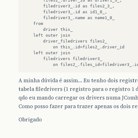
        files2_.driver_id as driver1_3_,

        filedriver3_.id as files2_3_,

        filedriver3_.id as id1_0_,

        filedriver3_.name as name1_0_ 

    from

        driver this_ 

    left outer join

        driver_filedrivers files2_ 

            on this_.id=files2_.driver_id 

    left outer join

        filedrivers filedriver3_ 

A minha dúvida é assim… Eu tenho dois registro
tabela filedrivers (1 registro para o registro 1 
qdo eu mando carregar os drivers numa JComboB
Como posso fazer para trazer apenas os dois re
Obrigado