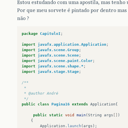
Estou estudando com uma apostila, mas tenho 
Por que meu sorvete é pintado por dentro mas
não ?
package
CapituloI
;
import
javafx.application.Application
;
import
javafx.scene.Group
;
import
javafx.scene.Scene
;
import
javafx.scene.paint.Color
;
import
javafx.scene.shape.*
;
import
javafx.stage.Stage
;
/**
 *
 * @author André
 */
public
class
Pagina16
extends
Application
{
public
static
void
main
(
String
args
[]
)
{
Application
.
launch
(
args
);