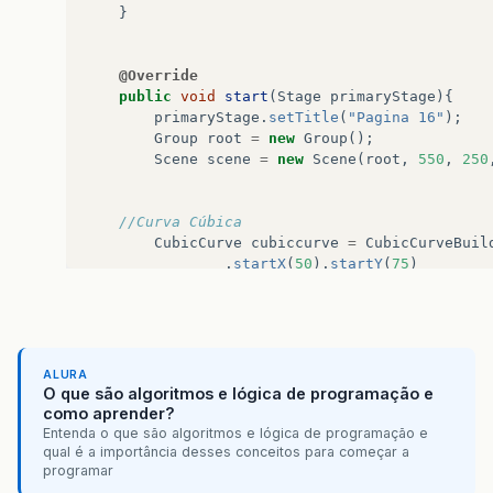
}
@Override
public
void
start
(
Stage
primaryStage
){
primaryStage
.
setTitle
(
"Pagina 16"
);
Group
root
=
new
Group
();
Scene
scene
=
new
Scene
(
root
,
550
,
250
//Curva Cúbica
CubicCurve
cubiccurve
=
CubicCurveBuil
.
startX
(
50
).
startY
(
75
)
.
controlX1
(
80
).
controlY1
(
-
25
)
.
controlX2
(
110
).
controlY2
(
175
)
.
endX
(
140
).
endY
(
75
)
.
strokeType
(
StrokeType
.
CENTERE
.
stroke
(
Color
.
BLACK
)
ALURA
.
strokeWidth
(
3
)
O que são algoritmos e lógica de programação e
.
fill
(
Color
.
WHITE
)
como aprender?
.
build
();
Entenda o que são algoritmos e lógica de programação e
qual é a importância desses conceitos para começar a
root
.
getChildren
().
add
(
cubiccurve
);
programar