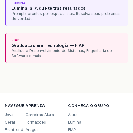
path
.
getElements
().
add
(
quadCurveTo
);
LUMINA
Lumina: a IA que te traz resultados
path
.
getElements
().
add
(
lineTo1
);
Prompts prontos por especialistas. Resolva seus problemas
path
.
getElements
().
add
(
lineTo2
);
de verdade.
path
.
getElements
().
add
(
lineTo3
);
path
.
setTranslateY
(
30
);
path
.
setStrokeWidth
(
3
);
path
.
setStroke
(
Color
.
CHOCOLATE
);
FIAP
Graduacao em Tecnologia — FIAP
root
.
getChildren
().
add
(
path
);
Analise e Desenvolvimento de Sistemas, Engenharia de
Software e mais
//QuadCurva Create a Smile
//Outer Donut
//Donut Hole
NAVEGUE
APRENDA
CONHECA O GRUPO
//Make a Donut
Java
Carreiras Alura
Alura
//Add Drop Shadow
Geral
Formacoes
Lumina
Front-end
Artigos
FIAP
//move Slightly Down