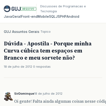
Discussoes de Programacao e
ARQUIVO
Tecnologia
Java
Geral
Front‑end
Mobile
SQL
JS
PHP
Android
GUJ
/
Assuntos Gerais
/
Topico
Dúvida - Apostila - Porque minha
Curva cúbica tem espaços em
Branco e meu sorvete não?
18 de julho de 2012
0 respostas
SirDominque
18 de julho de 2012
Oi gente! Falta ainda algumas coisas nesse códi