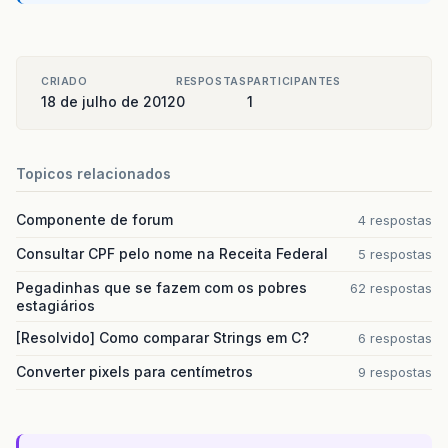
// Sorvete
Path
path
=
new
Path
();
MoveTo
moveTo
=
new
MoveTo
();
moveTo
.
setX
(
50
);
moveTo
.
setY
(
150
);
CRIADO
RESPOSTAS
PARTICIPANTES
18 de julho de 2012
0
1
QuadCurveTo
quadCurveTo
=
new
QuadCurv
quadCurveTo
.
setX
(
150
);
quadCurveTo
.
setY
(
150
);
quadCurveTo
.
setControlX
(
100
);
Topicos relacionados
quadCurveTo
.
setControlY
(
50
);
Componente de forum
4 respostas
LineTo
lineTo1
=
new
LineTo
();
lineTo1
.
setX
(
50
);
Consultar CPF pelo nome na Receita Federal
5 respostas
lineTo1
.
setY
(
150
);
Pegadinhas que se fazem com os pobres
62 respostas
estagiários
LineTo
lineTo2
=
new
LineTo
();
lineTo2
.
setX
(
100
);
[Resolvido] Como comparar Strings em C?
6 respostas
lineTo2
.
setY
(
275
);
Converter pixels para centímetros
9 respostas
LineTo
lineTo3
=
new
LineTo
();
lineTo3
.
setX
(
150
);
lineTo3
.
setY
(
150
);
path
.
getElements
().
add
(
moveTo
);