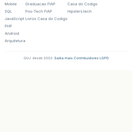
Mobile
Graduacao FIAP
Casa do Codigo
SQL
Pos-Tech FIAP
Hipsters.tech
JavaScript
Livros Casa do Codigo
PHP
Android
Arquitetura
// Métodos Principais
primaryStage
.
setScene
(
scene
);
GUJ: desde 2002.
·
Saiba mais
·
Contribuidores
·
LGPD
primaryStage
.
show
();
}
}