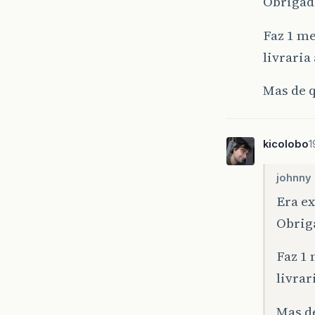
Obrigad
Faz 1 m
livraria
Mas de 
kicolobo
1
johnny 
Era e
Obrig
Faz 1
livrar
Mas d