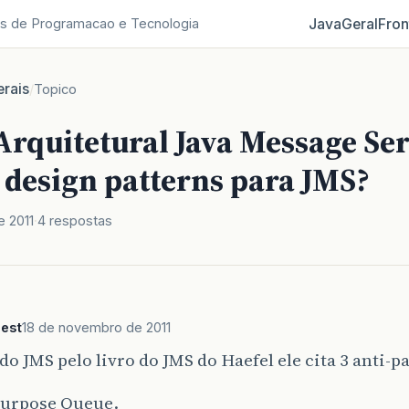
Java
Geral
Fron
s de Programacao e Tecnologia
rais
/
Topico
Arquitetural Java Message Ser
 design patterns para JMS?
 2011
4 respostas
est
18 de novembro de 2011
o JMS pelo livro do JMS do Haefel ele cita 3 anti-p
Purpose Queue.