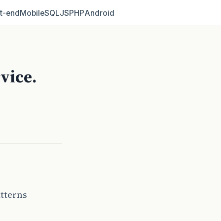
t‑end
Mobile
SQL
JS
PHP
Android
vice.
atterns