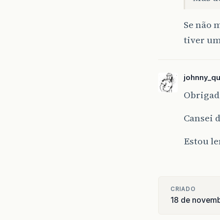
Se não m
tiver um
johnny_qu
Obrigad
Cansei d
Estou le
CRIADO
18 de novemb