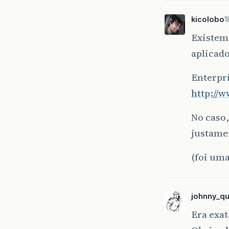
kicolobo
1
Existem 
aplicado
Enterpri
http://
No caso,
justame
(foi uma
johnny_qu
Era exa