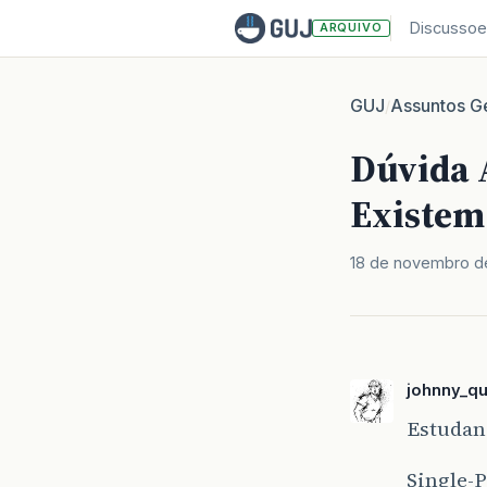
Discussoe
ARQUIVO
GUJ
Assuntos Ge
/
Dúvida 
Existem
18 de novembro de
johnny_qu
Estudand
Single-