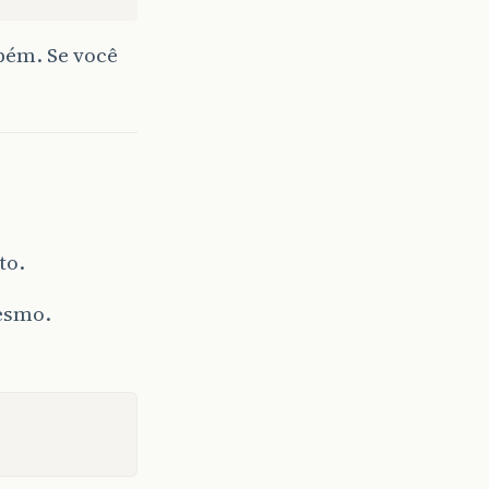
bém. Se você
to.
mesmo.