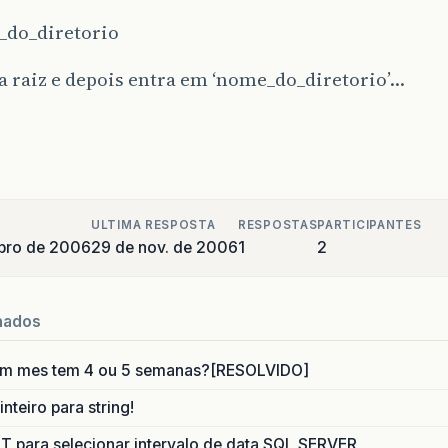
do_diretorio
 a raiz e depois entra em ‘nome_do_diretorio’…
ULTIMA RESPOSTA
RESPOSTAS
PARTICIPANTES
bro de 2006
29 de nov. de 2006
1
2
nados
um mes tem 4 ou 5 semanas?[RESOLVIDO]
nteiro para string!
para selecionar intervalo de data SQL SERVER