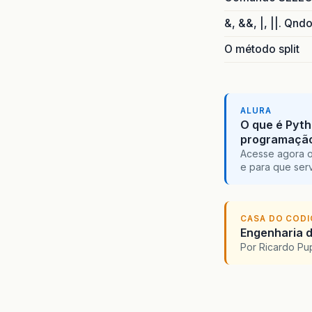
&, &&, |, ||. Qnd
O método split
ALURA
O que é Pyth
programaçã
Acesse agora o
e para que serv
CASA DO COD
Engenharia d
Por Ricardo P