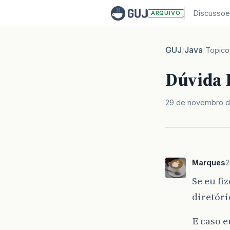
Discussoe
ARQUIVO
GUJ
Java
/
/
Topico
Dúvida 
29 de novembro 
Marques
2
Se eu fi
diretóri
E caso e