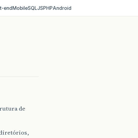
t‑end
Mobile
SQL
JS
PHP
Android
rutura de
diretórios,