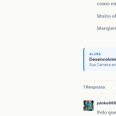
como eu
Muito o
Marque
ALURA
Desenvolvim
Sua Carreira e
1 Resposta
juloko66
Pelo que 