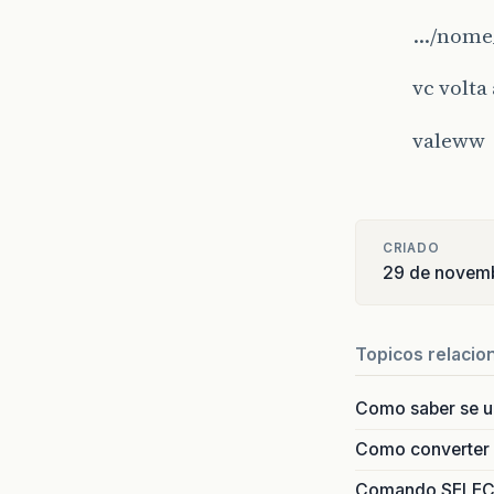
…/nome_
vc volta
valeww
CRIADO
29 de novem
Topicos relacio
Como saber se 
Como converter i
Comando SELECT 