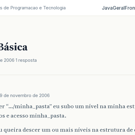
Java
Geral
Fron
s de Programacao e Tecnologia
Básica
de 2006
1 resposta
9 de novembro de 2006
zer “…/minha_pasta” eu subo um nível na minha est
os e acesso minha_pasta.
u queira descer um ou mais níveis na estrutura de 