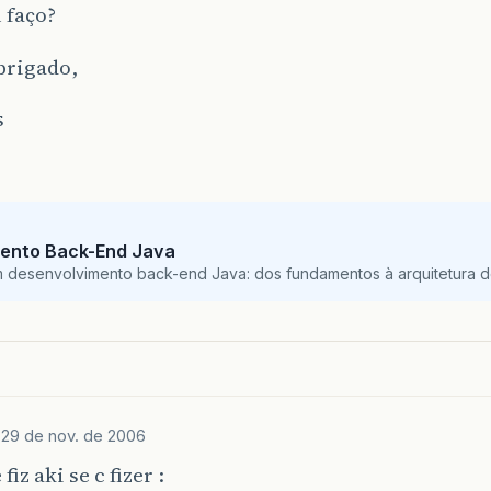
 faço?
brigado,
s
ento Back-End Java
m desenvolvimento back-end Java: dos fundamentos à arquitetura de
6
29 de nov. de 2006
fiz aki se c fizer :