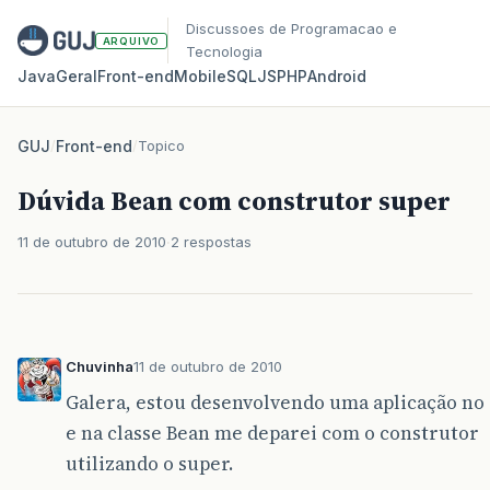
Discussoes de Programacao e
ARQUIVO
Tecnologia
Java
Geral
Front‑end
Mobile
SQL
JS
PHP
Android
GUJ
/
Front-end
/
Topico
Dúvida Bean com construtor super
11 de outubro de 2010
2 respostas
Chuvinha
11 de outubro de 2010
Galera, estou desenvolvendo uma aplicação no 
e na classe Bean me deparei com o construtor
utilizando o super.