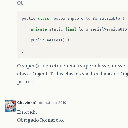
OU
public
class
Pessoa
implements
Serializable
{
private
static
final
long
serialVersionUID
public
Pessoa
()
{
}
}
O super(), faz referencia a super classe, nesse 
classe Object. Todas classes são herdadas de Ob
padrão.
Chuvinha
11 de out. de 2010
Entendi.
Obrigado Romarcio.