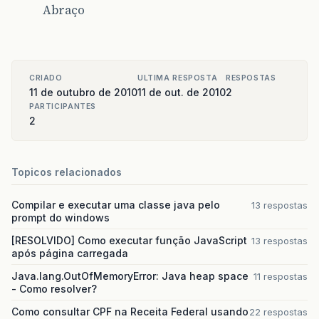
Abraço
CRIADO
ULTIMA RESPOSTA
RESPOSTAS
11 de outubro de 2010
11 de out. de 2010
2
PARTICIPANTES
2
Topicos relacionados
Compilar e executar uma classe java pelo
13 respostas
prompt do windows
[RESOLVIDO] Como executar função JavaScript
13 respostas
após página carregada
Java.lang.OutOfMemoryError: Java heap space
11 respostas
- Como resolver?
Como consultar CPF na Receita Federal usando
22 respostas