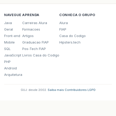
NAVEGUE
APRENDA
CONHECA O GRUPO
Java
Carreiras Alura
Alura
Geral
Formacoes
FIAP
Front-end
Artigos
Casa do Codigo
Mobile
Graduacao FIAP
Hipsters.tech
SQL
Pos-Tech FIAP
JavaScript
Livros Casa do Codigo
PHP
Android
Arquitetura
GUJ: desde 2002.
·
Saiba mais
·
Contribuidores
·
LGPD