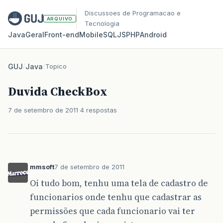
Discussoes de Programacao e
ARQUIVO
Tecnologia
Java
Geral
Front‑end
Mobile
SQL
JS
PHP
Android
GUJ
/
Java
/
Topico
Duvida CheckBox
7 de setembro de 2011
4 respostas
mmsoft
7 de setembro de 2011
Oi tudo bom, tenhu uma tela de cadastro de
funcionarios onde tenhu que cadastrar as
permissões que cada funcionario vai ter