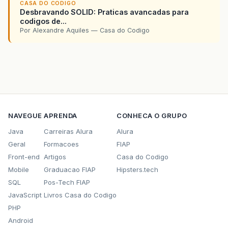
CASA DO CODIGO
Desbravando SOLID: Praticas avancadas para
codigos de...
Por Alexandre Aquiles — Casa do Codigo
NAVEGUE
APRENDA
CONHECA O GRUPO
Java
Carreiras Alura
Alura
Geral
Formacoes
FIAP
Front-end
Artigos
Casa do Codigo
Mobile
Graduacao FIAP
Hipsters.tech
SQL
Pos-Tech FIAP
JavaScript
Livros Casa do Codigo
PHP
Android