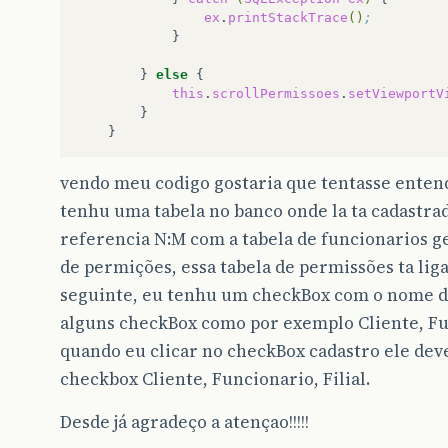
ex
.
printStackTrace
()
;
}

}
else
this
.
scrollPermissoes
.
setViewportV
vendo meu codigo gostaria que tentasse entend
tenhu uma tabela no banco onde la ta cadastra
referencia N:M com a tabela de funcionarios g
de permições, essa tabela de permissões ta ligad
seguinte, eu tenhu um checkBox com o nome de
alguns checkBox como por exemplo Cliente, Fun
quando eu clicar no checkBox cadastro ele dev
checkbox Cliente, Funcionario, Filial.
Desde já agradeço a atençao!!!!!