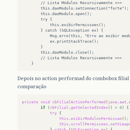
        // Lista Módulos Recursivamente >>>

        this.daoModulo.setConnection("forte");

        this.daoModulo.open();

        try {

            this.exibirPermissoes();

        } catch (SQLException ex) {

            Msg.erro(this, "Erro ao exibir modu
            ex.printStackTrace();

        }

        this.daoModulo.close();

        // Lista Módulos Recursivamente >>>

Depois no action performad do combobox filial
comparação
private
void
cbFilialActionPerformed
(
java
.
awt
.
if
(
cbFilial
.
getSelectedIndex
()
>
0
)
try
this
.
exibirModulosPermissao
()
;
this
.
scrollPermissoes
.
setViewp
}
catch
(
SQLException
ex
)