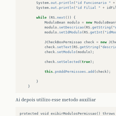
System
.
out
.
println
(
"id Funcionario "
+
System
.
out
.
println
(
"id Filial "
+
idFi
while
(
RS
.
next
())
{
ModuloBean
modulo
=
new
ModuloBean
modulo
.
setDescricao
(
RS
.
getString
(
"
modulo
.
setIdModulo
(
RS
.
getInt
(
"idMo
JCheckBoxPermissao
check
=
new
JCh
check
.
setText
(
RS
.
getString
(
"descri
check
.
setModulo
(
modulo
);
check
.
setSelected
(
true
);
this
.
pnAddPermissoes
.
add
(
check
);
}
}
Ai depois utilizo esse metodo auxiliar
protected void exibirModulosPermissao() throws 