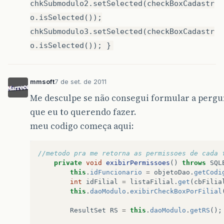
chkSubmodulo2.setSelected(checkBoxCadastr
o.isSelected());
chkSubmodulo3.setSelected(checkBoxCadastr
o.isSelected()); }
mmsoft
7 de set. de 2011
Me desculpe se não consegui formular a pergu
que eu to querendo fazer.
meu codigo começa aqui:
//metodo pra me retorna as permissoes de cada 
private
void
exibirPermissoes
()
throws
SQL
this
.
idFuncionario
=
objetoDao
.
getCodi
int
idFilial
=
listaFilial
.
get
(
cbFilia
this
.
daoModulo
.
exibirCheckBoxPorFilial
ResultSet
RS
=
this
.
daoModulo
.
getRS
();