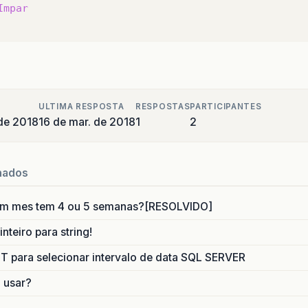
Impar
ULTIMA RESPOSTA
RESPOSTAS
PARTICIPANTES
de 2018
16 de mar. de 2018
1
2
nados
um mes tem 4 ou 5 semanas?[RESOLVIDO]
nteiro para string!
para selecionar intervalo de data SQL SERVER
o usar?