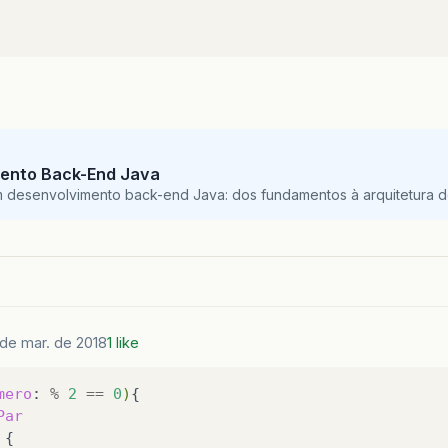
ento Back-End Java
m desenvolvimento back-end Java: dos fundamentos à arquitetura de
 de mar. de 2018
1 like
mero
:
%
2
==
0
)
Par