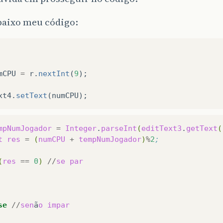
baixo meu código:
mCPU
=
r
.
nextInt
(
9
);
xt4
.
setText
(
numCPU
);
mpNumJogador
=
Integer
.
parseInt
(
editText3
.
getText
(
t
res
=
(
numCPU
+
tempNumJogador
)
%
2
;
(
res
==
0
)
//
se
par
se
//
sen
ã
o
impar