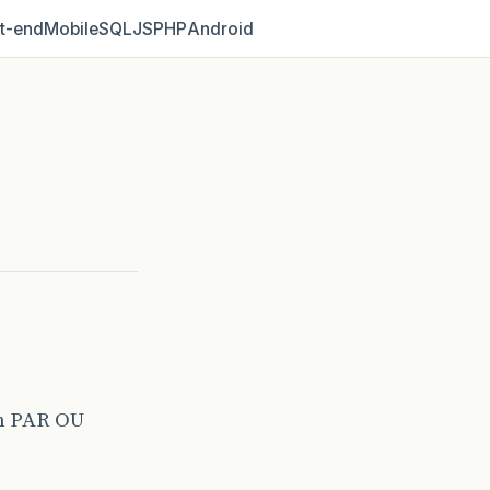
t‑end
Mobile
SQL
JS
PHP
Android
em PAR OU