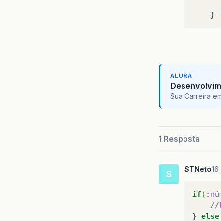
ALURA
Desenvolvim
Sua Carreira e
1 Resposta
STNeto
16
S
if
(
:
n
ú
//
}
else