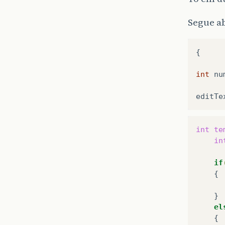
Segue a
{
int
nu
editTe
int
te
in
if
el
{
