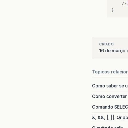
//
CRIADO
16 de março 
Topicos relacio
Como saber se 
Como converter i
Comando SELECT 
&, &&, |, ||. Qnd