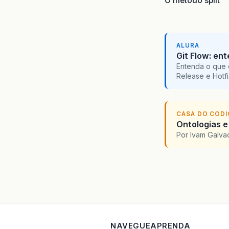
O método split
ALURA
Git Flow: en
Entenda o que 
Release e Hotf
CASA DO COD
Ontologias e
Por Ivam Galva
NAVEGUE
APRENDA