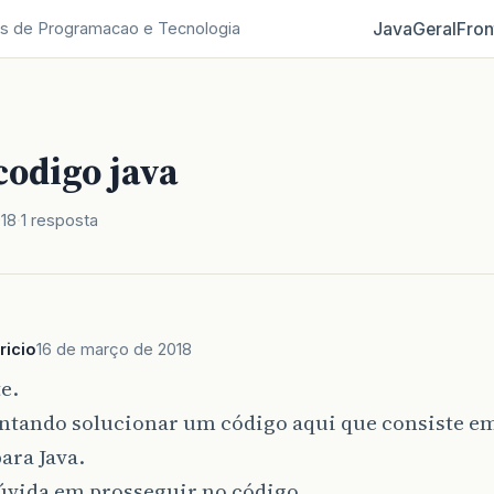
Java
Geral
Fron
s de Programacao e Tecnologia
codigo java
018
1 resposta
ricio
16 de março de 2018
e.
entando solucionar um código aqui que consiste 
ara Java.
úvida em prosseguir no código.