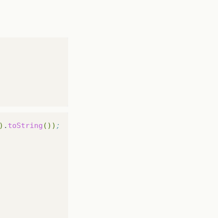
)
.
toString
())
;