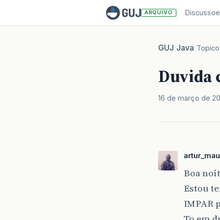
Discussoe
ARQUIVO
GUJ
Java
/
/
Topico
Duvida 
16 de março de 2
artur_mau
Boa noit
Estou t
IMPAR p
To em d