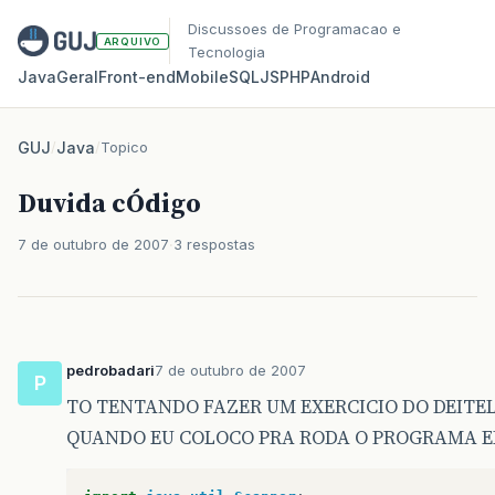
Discussoes de Programacao e
ARQUIVO
Tecnologia
Java
Geral
Front‑end
Mobile
SQL
JS
PHP
Android
GUJ
/
Java
/
Topico
Duvida cÓdigo
7 de outubro de 2007
3 respostas
pedrobadari
7 de outubro de 2007
P
TO TENTANDO FAZER UM EXERCICIO DO DEITEL 
QUANDO EU COLOCO PRA RODA O PROGRAMA ELE