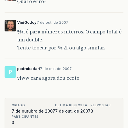
Qual o erro?
}
ViniGodoy
7 de out. de 2007
%d é para números inteiros. O campo total é
um double.
Tente trocar por %.2f ou algo similar.
pedrobadari
7 de out. de 2007
P
vlww cara agora deu certo
CRIADO
ULTIMA RESPOSTA
RESPOSTAS
7 de outubro de 2007
7 de out. de 2007
3
PARTICIPANTES
3