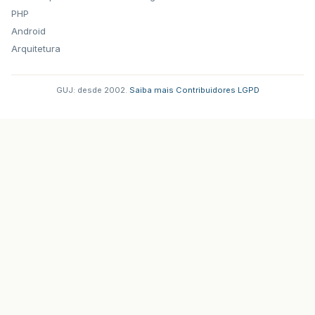
PHP
Android
Arquitetura
GUJ: desde 2002.
·
Saiba mais
·
Contribuidores
·
LGPD