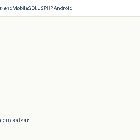
t‑end
Mobile
SQL
JS
PHP
Android
a em salvar