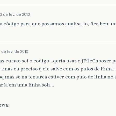
13 de fev. de 2010
u código para que possamos analisa-lo, fica bem ma
3 de fev. de 2010
s eu nao sei o codigo…qeria usar o jFileChooser pa
mas eu preciso q ele salve com os pulos de linha
pq mas se na textarea estiver com pulo de linha no
xaria em uma linha soh…
ewa: