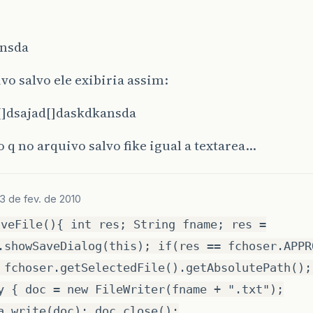
nsda
vo salvo ele exibiria assim:
]dsajad[]daskdkansda
o q no arquivo salvo fike igual a textarea…
13 de fev. de 2010
aveFile(){ int res; String fname; res =
.showSaveDialog(this); if(res == fchoser.APPR
 fchoser.getSelectedFile().getAbsolutePath();
y { doc = new FileWriter(fname + ".txt");
a.write(doc); doc.close();