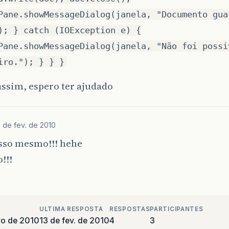
Pane.showMessageDialog(janela, "Documento gua
); } catch (IOException e) {
Pane.showMessageDialog(janela, "Não foi possi
iro."); } } }
assim, espero ter ajudado
3 de fev. de 2010
sso mesmo!!! hehe
!!!
ULTIMA RESPOSTA
RESPOSTAS
PARTICIPANTES
ro de 2010
13 de fev. de 2010
4
3