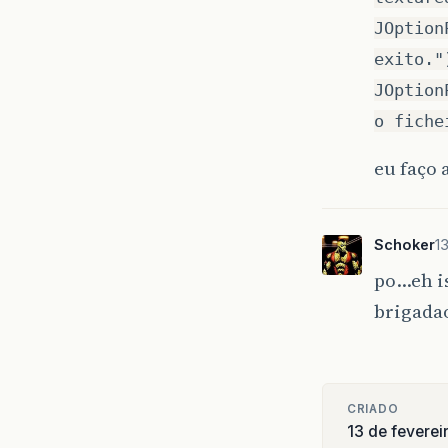
JOption
exito."
JOption
o fiche
eu faço 
Schoker
1
po…eh i
brigadao
CRIADO
13 de feverei