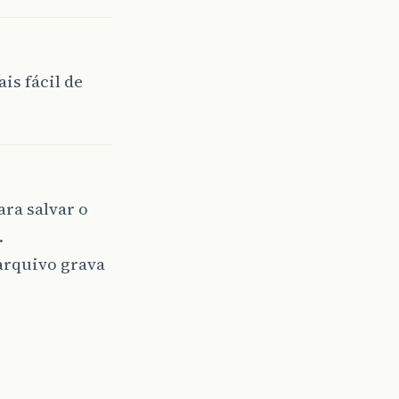
is fácil de
ra salvar o
…
 arquivo grava