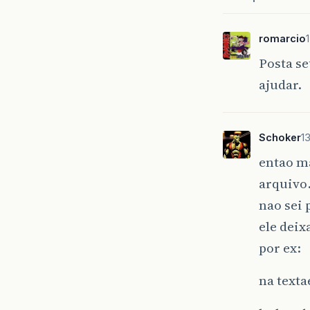
romarcio
Posta se
ajudar.
Schoker
1
entao ma
arquivo…
nao sei 
ele dei
por ex:
na texta