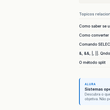
Topicos relacio
Como saber se 
Como converter i
Comando SELECT 
&, &&, |, ||. Qnd
O método split
ALURA
Sistemas ope
Descubra o que
objetiva. Não 