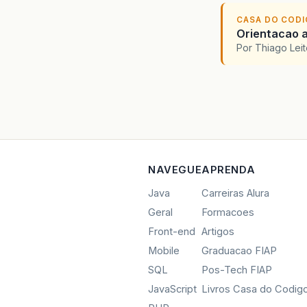
CASA DO COD
Orientacao a
Por Thiago Lei
NAVEGUE
APRENDA
Java
Carreiras Alura
Geral
Formacoes
Front-end
Artigos
Mobile
Graduacao FIAP
SQL
Pos-Tech FIAP
JavaScript
Livros Casa do Codig