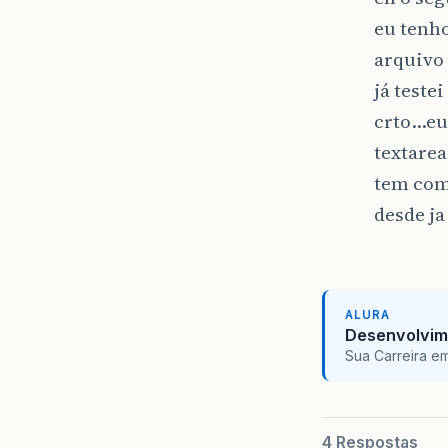
eu tenh
arquivo
já teste
crto…eu
textarea
tem como
desde ja
ALURA
Desenvolvim
Sua Carreira e
4 Respostas