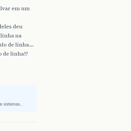
alvar em um
deles deu
linha na
ulo de linha…
 de linha!?
 sistemas...