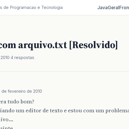
Java
Geral
Fron
s de Programacao e Tecnologia
com arquivo.txt [Resolvido]
 2010
4 respostas
3 de fevereiro de 2010
era tudo bom?
riando um editor de texto e estou com um problem
uivo…
guinte…