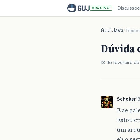
Discussoe
ARQUIVO
GUJ
Java
/
/
Topico
Dúvida 
13 de fevereiro de
Schoker
1
E ae gal
Estou c
um arq
eh o se