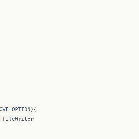
OVE_OPTION){
 FileWriter