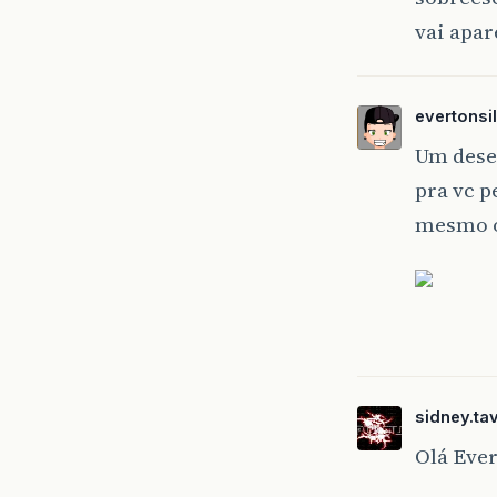
vai apa
evertons
Um dese
pra vc p
mesmo o
sidney.ta
Olá Ever