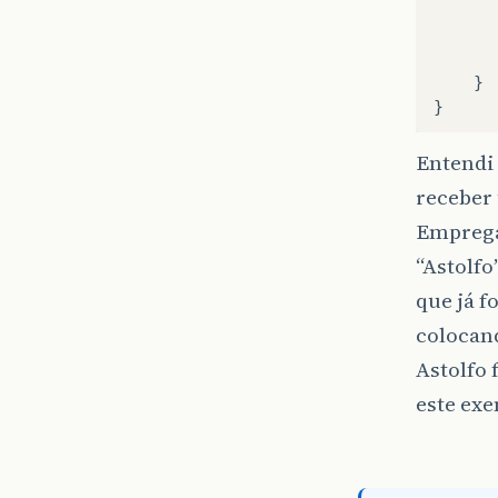
}
}
Entendi
receber 
Emprega
“Astolfo
que já f
colocand
Astolfo
este ex