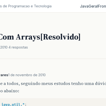
Java
Geral
Fron
s de Programacao e Tecnologia
Com Arrays[Resolvido]
 2010
4 respostas
vares
1 de novembro de 2010
te a todos, seguindo meus estudos tenho uma dúvi
o abaixo:
java.util.*
;