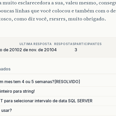
a muito esclarecedora a sua, valeu mesmo, conseg
poucas linhas que você colocou e também com o d
osco, como diz você, rsrsrrs, muito obrigado.
ULTIMA RESPOSTA
RESPOSTAS
PARTICIPANTES
o de 2010
2 de nov. de 2010
4
3
nados
um mes tem 4 ou 5 semanas?[RESOLVIDO]
nteiro para string!
para selecionar intervalo de data SQL SERVER
o usar?