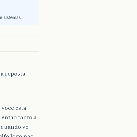
 sistemas...
a reposta
 voce esta
entao tanto a
o quando vc
olfo logo nao