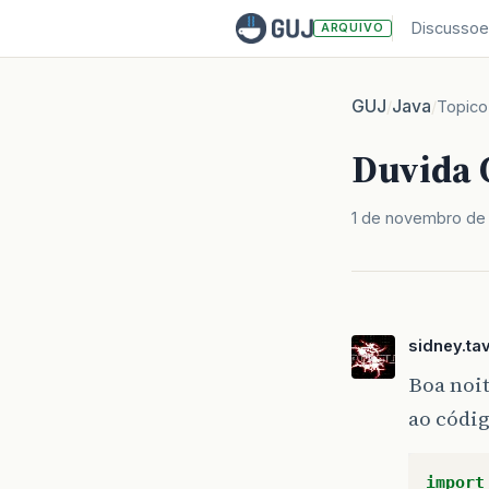
Discussoe
ARQUIVO
GUJ
Java
/
/
Topico
Duvida 
1 de novembro de
sidney.ta
Boa noi
ao códig
import