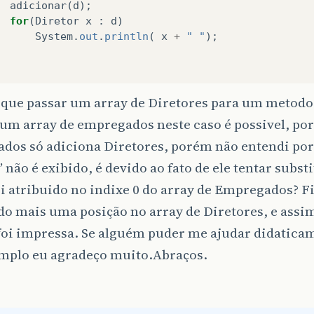
adicionar
(
d
);
for
(
Diretor
x
:
d
)
System
.
out
.
println
(
x
+
" "
);
 que passar um array de Diretores para um metodo
um array de empregados neste caso é possivel, por
dos só adiciona Diretores, porém não entendi por
” não é exibido, é devido ao fato de ele tentar subs
oi atribuido no indixe 0 do array de Empregados? F
o mais uma posição no array de Diretores, e assim
 foi impressa. Se alguém puder me ajudar didatic
emplo eu agradeço muito.Abraços.