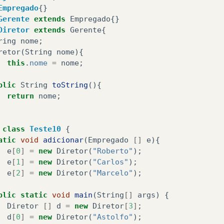
Empregado
{}
Gerente
extends
Empregado
{}
Diretor
extends
Gerente
{
ring
nome
;
retor
(
String
nome
){
this
.
nome
=
nome
;
blic
String
toString
(){
return
nome
;
class
Teste10
{
atic
void
adicionar
(
Empregado
[]
e
){
e
[
0
]
=
new
Diretor
(
"Roberto"
);
e
[
1
]
=
new
Diretor
(
"Carlos"
);
e
[
2
]
=
new
Diretor
(
"Marcelo"
);
blic
static
void
main
(
String
[]
args
)
{
Diretor
[]
d
=
new
Diretor
[
3
]
;
d
[
0
]
=
new
Diretor
(
"Astolfo"
);