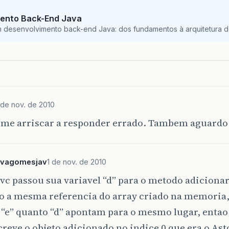
ento Back-End Java
m desenvolvimento back-end Java: dos fundamentos à arquitetura de
 de nov. de 2010
 me arriscar a responder errado. Tambem aguardo 
ilvagomesjav
1 de nov. de 2010
c passou sua variavel “d” para o metodo adicionar
o a mesma referencia do array criado na memoria, 
 “e” quanto “d” apontam para o mesmo lugar, enta
reve o objeto adicionado no indice 0 que era o Ast