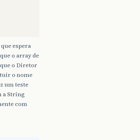
 que espera
que o array de
que o Diretor
tituir o nome
iz um teste
 a String
amente com