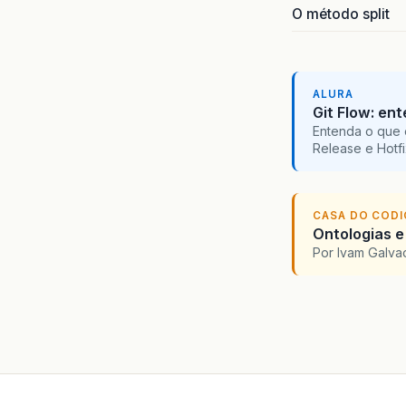
O método split
ALURA
Git Flow: en
Entenda o que 
Release e Hotf
CASA DO COD
Ontologias e
Por Ivam Galva