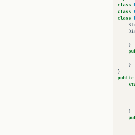
class
class
class
St
Di
}
pu
}
}
public
st
}
pu