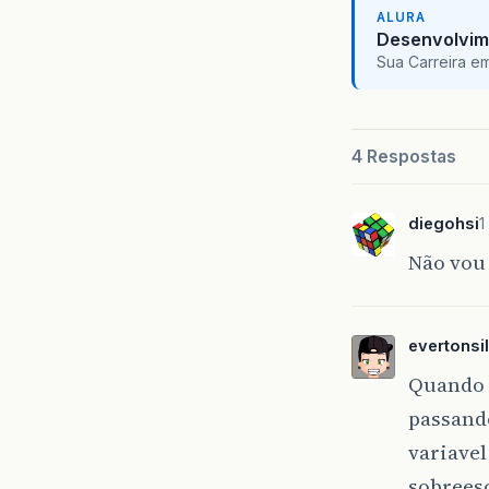
ALURA
Desenvolvim
Sua Carreira e
4 Respostas
diegohsi
1
Não vou
evertons
Quando v
passand
variavel
sobreesc