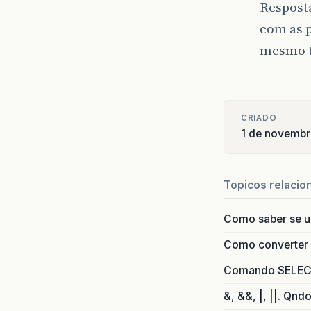
Respost
com as 
mesmo t
CRIADO
1 de novembr
Topicos relacio
Como saber se 
Como converter i
Comando SELECT 
&, &&, |, ||. Qnd