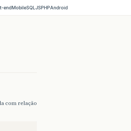
t‑end
Mobile
SQL
JS
PHP
Android
da com relação