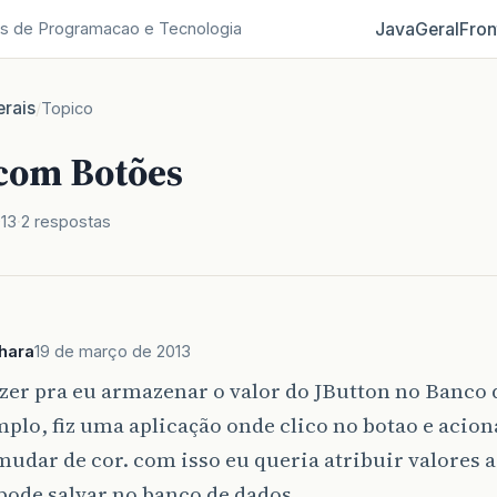
Java
Geral
Fron
s de Programacao e Tecnologia
rais
/
Topico
com Botões
013
2 respostas
hara
19 de março de 2013
er pra eu armazenar o valor do JButton no Banco 
plo, fiz uma aplicação onde clico no botao e acio
mudar de cor. com isso eu queria atribuir valores a
pode salvar no banco de dados.