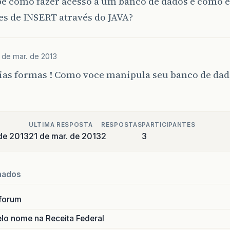
be como fazer acesso a um banco de dados e como 
s de INSERT através do JAVA?
 de mar. de 2013
ias formas ! Como voce manipula seu banco de dado
ULTIMA RESPOSTA
RESPOSTAS
PARTICIPANTES
de 2013
21 de mar. de 2013
2
3
nados
forum
lo nome na Receita Federal