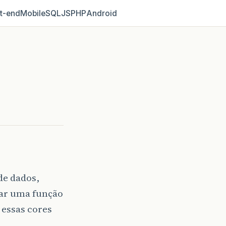
t‑end
Mobile
SQL
JS
PHP
Android
de dados,
nar uma função
 essas cores