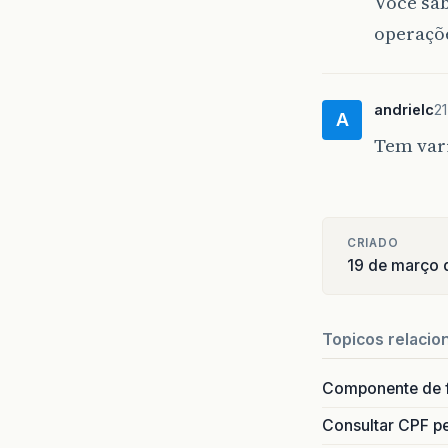
Você sa
operaçõe
andrielc
21
A
Tem var
CRIADO
19 de março 
Topicos relacio
Componente de 
Consultar CPF pe