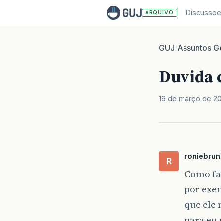
Discussoe
ARQUIVO
GUJ
Assuntos Ge
/
Duvida 
19 de março de 2
roniebrun
R
Como faz
por exem
que ele 
para eu 