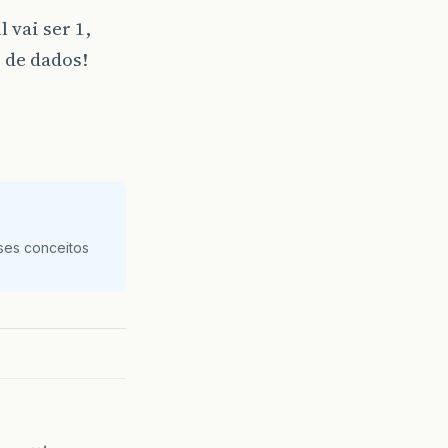
 vai ser 1,
 de dados!
ses conceitos