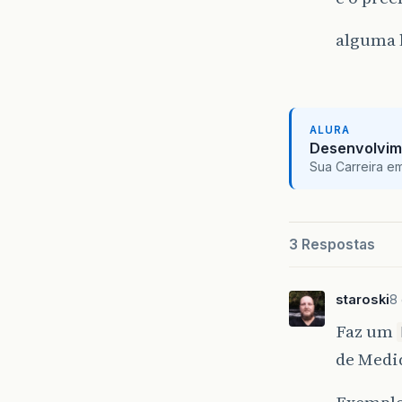
alguma 
ALURA
Desenvolvim
Sua Carreira e
3 Respostas
staroski
8 
Faz um
de Medi
Exemplo