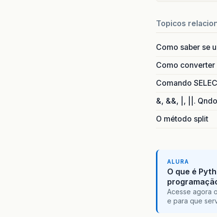
Topicos relacio
Como saber se 
Como converter i
Comando SELECT 
&, &&, |, ||. Qnd
O método split
ALURA
O que é Pyth
programaçã
Acesse agora o
e para que serv