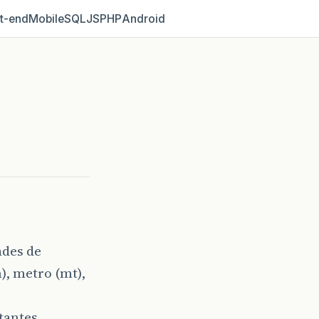
t‑end
Mobile
SQL
JS
PHP
Android
ades de
), metro (mt),
tantes