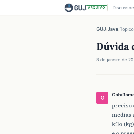
Discussoe
ARQUIVO
GUJ
Java
/
/
Topico
Dúvida
8 de janeiro de 20
GabiRam
G
preciso
medias a
kilo (kg)
e o pree