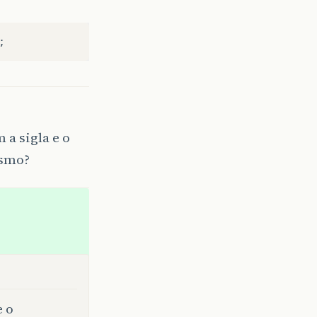
;
 a sigla e o
esmo?
e o