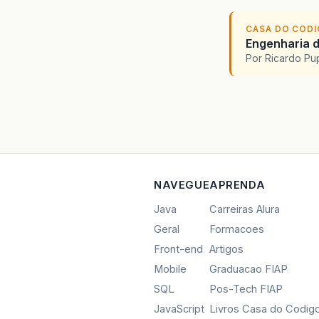
CASA DO COD
Engenharia d
Por Ricardo P
NAVEGUE
APRENDA
Java
Carreiras Alura
Geral
Formacoes
Front-end
Artigos
Mobile
Graduacao FIAP
SQL
Pos-Tech FIAP
JavaScript
Livros Casa do Codig