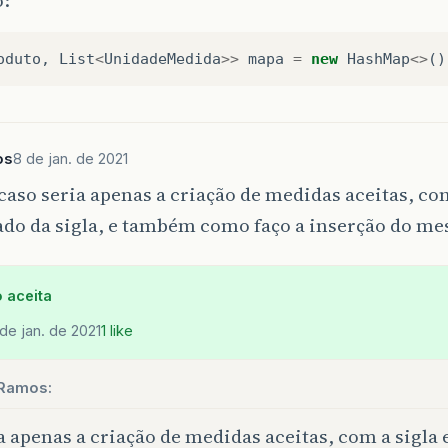
oduto
,
List
<
UnidadeMedida
>>
mapa
=
new
HashMap
<>
()
os
8 de jan. de 2021
aso seria apenas a criação de medidas aceitas, com
ado da sigla, e também como faço a inserção do m
 aceita
de jan. de 2021
1 like
Ramos:
a apenas a criação de medidas aceitas, com a sigla 