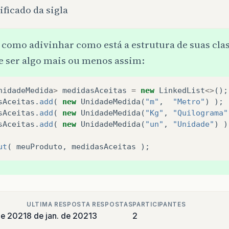
ificado da sigla
como adivinhar como está a estrutura de suas clas
e ser algo mais ou menos assim:
nidadeMedida
>
medidasAceitas
=
new
LinkedList
<>
();
sAceitas
.
add
(
new
UnidadeMedida
(
"m"
,
"Metro"
)
);
sAceitas
.
add
(
new
UnidadeMedida
(
"Kg"
,
"Quilograma"
sAceitas
.
add
(
new
UnidadeMedida
(
"un"
,
"Unidade"
)
)
ut
(
meuProduto
,
medidasAceitas
);
ULTIMA RESPOSTA
RESPOSTAS
PARTICIPANTES
de 2021
8 de jan. de 2021
3
2