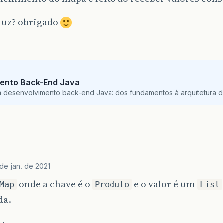
luz? obrigado
ento Back-End Java
m desenvolvimento back-end Java: dos fundamentos à arquitetura de
de jan. de 2021
onde a chave é o
e o valor é um
Map
Produto
List
da.
: