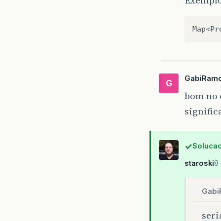
Map
<
Pr
GabiRam
G
bom no c
signific
Solucao
staroski
8 
Gabi
seri