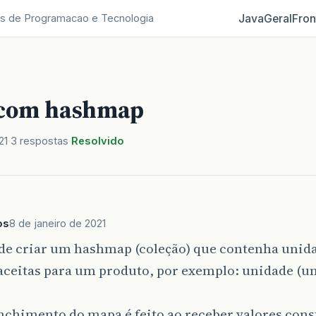
Java
Geral
Fron
s de Programacao e Tecnologia
 com hashmap
21
3 respostas
Resolvido
os
8 de janeiro de 2021
 de criar um hashmap (coleção) que contenha unid
ceitas para um produto, por exemplo: unidade (un
nchimento do mapa é feito ao receber valores cons