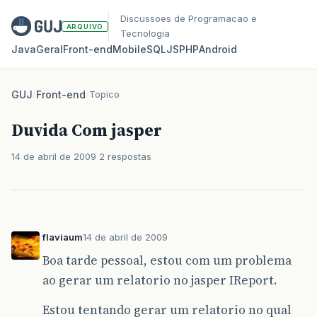
Discussoes de Programacao e
ARQUIVO
Tecnologia
Java
Geral
Front‑end
Mobile
SQL
JS
PHP
Android
GUJ
/
Front-end
/
Topico
Duvida Com jasper
14 de abril de 2009
2 respostas
flaviaum
14 de abril de 2009
Boa tarde pessoal, estou com um problema
ao gerar um relatorio no jasper IReport.
Estou tentando gerar um relatorio no qual