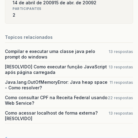
14 de abril de 2009
15 de abr. de 2009
2
PARTICIPANTES
2
Topicos relacionados
Compilar e executar uma classe java pelo
13 respostas
prompt do windows
[RESOLVIDO] Como executar função JavaScript
13 respostas
após página carregada
Java.lang.OutOfMemoryError: Java heap space
11 respostas
- Como resolver?
Como consultar CPF na Receita Federal usando
22 respostas
Web Service?
Como acessar localhost de forma externa?
13 respostas
[RESOLVIDO]