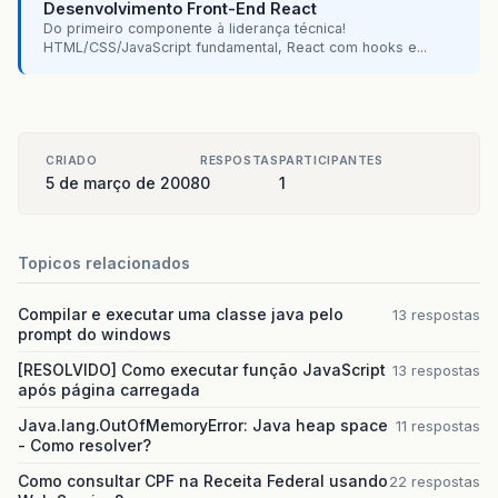
Desenvolvimento Front-End React
Do primeiro componente à liderança técnica!
HTML/CSS/JavaScript fundamental, React com hooks e...
CRIADO
RESPOSTAS
PARTICIPANTES
5 de março de 2008
0
1
Topicos relacionados
Compilar e executar uma classe java pelo
13 respostas
prompt do windows
[RESOLVIDO] Como executar função JavaScript
13 respostas
após página carregada
Java.lang.OutOfMemoryError: Java heap space
11 respostas
- Como resolver?
Como consultar CPF na Receita Federal usando
22 respostas