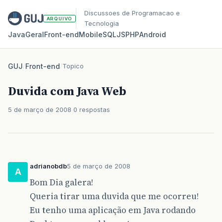
Discussoes de Programacao e
ARQUIVO
Tecnologia
Java
Geral
Front‑end
Mobile
SQL
JS
PHP
Android
GUJ
/
Front-end
/
Topico
Duvida com Java Web
5 de março de 2008
0 respostas
adrianobdb
5 de março de 2008
A
Bom Dia galera!
Queria tirar uma duvida que me ocorreu!
Eu tenho uma aplicação em Java rodando