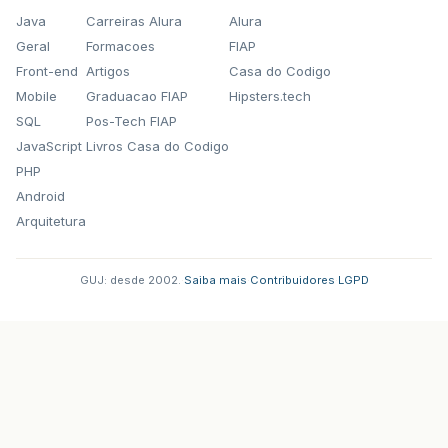
Java
Carreiras Alura
Alura
Geral
Formacoes
FIAP
Front-end
Artigos
Casa do Codigo
Mobile
Graduacao FIAP
Hipsters.tech
SQL
Pos-Tech FIAP
JavaScript
Livros Casa do Codigo
PHP
Android
Arquitetura
GUJ: desde 2002.
·
Saiba mais
·
Contribuidores
·
LGPD