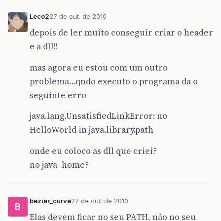
Leco2
27 de out. de 2010
depois de ler muito conseguir criar o header
e a dll!!
mas agora eu estou com um outro
problema…qndo executo o programa da o
seguinte erro
java.lang.UnsatisfiedLinkError: no
HelloWorld in java.library.path
onde eu coloco as dll que criei?
no java_home?
bezier_curve
27 de out. de 2010
B
Elas devem ficar no seu PATH, não no seu