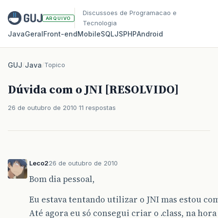
Discussoes de Programacao e
ARQUIVO
Tecnologia
Java
Geral
Front‑end
Mobile
SQL
JS
PHP
Android
GUJ
/
Java
/
Topico
Dúvida com o JNI [RESOLVIDO]
26 de outubro de 2010
11 respostas
Leco2
26 de outubro de 2010
Bom dia pessoal,
Eu estava tentando utilizar o JNI mas estou c
Até agora eu só consegui criar o .class, na hor