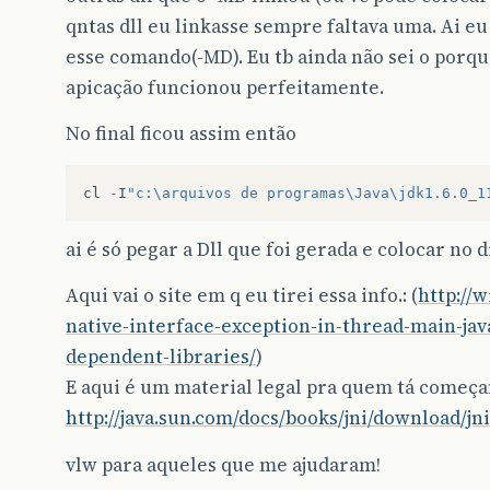
qntas dll eu linkasse sempre faltava uma. Ai eu
esse comando(-MD). Eu tb ainda não sei o porqu
apicação funcionou perfeitamente.
No final ficou assim então
cl
-
I
"c:\arquivos de programas\Java\jdk1.6.0_1
ai é só pegar a Dll que foi gerada e colocar no d
Aqui vai o site em q eu tirei essa info.: (
http://w
native-interface-exception-in-thread-main-jav
dependent-libraries/
)
E aqui é um material legal pra quem tá começa
http://java.sun.com/docs/books/jni/download/jni
vlw para aqueles que me ajudaram!