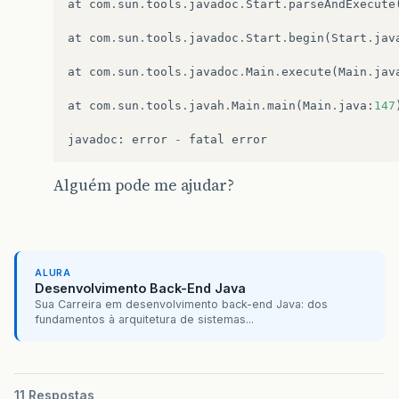
at
com
.
sun
.
tools
.
javadoc
.
Start
.
parseAndExecute
at
com
.
sun
.
tools
.
javadoc
.
Start
.
begin
(
Start
.
jav
at
com
.
sun
.
tools
.
javadoc
.
Main
.
execute
(
Main
.
jav
at
com
.
sun
.
tools
.
javah
.
Main
.
main
(
Main
.
java
:
147
javadoc
:
error
-
fatal
error
Alguém pode me ajudar?
ALURA
Desenvolvimento Back-End Java
Sua Carreira em desenvolvimento back-end Java: dos
fundamentos à arquitetura de sistemas...
11 Respostas