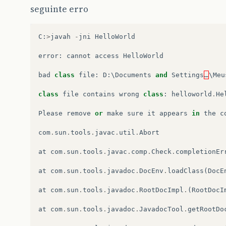
seguinte erro
C
:
>
javah
-
jni
HelloWorld
error
:
cannot
access
HelloWorld
bad
class
file
:
D
:
\
Documents
and
Settings
…
\
Meu
class
file
contains
wrong
class
:
helloworld
.
He
Please
remove
or
make
sure
it
appears
in
the
c
com
.
sun
.
tools
.
javac
.
util
.
Abort
at
com
.
sun
.
tools
.
javac
.
comp
.
Check
.
completionEr
at
com
.
sun
.
tools
.
javadoc
.
DocEnv
.
loadClass
(
DocE
at
com
.
sun
.
tools
.
javadoc
.
RootDocImpl
.
(
RootDocI
at
com
.
sun
.
tools
.
javadoc
.
JavadocTool
.
getRootDo