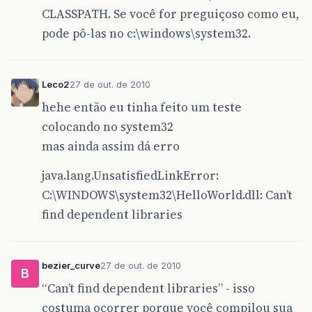
CLASSPATH. Se você for preguiçoso como eu,
pode pô-las no c:\windows\system32.
Leco2
27 de out. de 2010
hehe então eu tinha feito um teste
colocando no system32
mas ainda assim dá erro
java.lang.UnsatisfiedLinkError:
C:\WINDOWS\system32\HelloWorld.dll: Can’t
find dependent libraries
bezier_curve
27 de out. de 2010
B
“Can’t find dependent libraries” - isso
costuma ocorrer porque você compilou sua