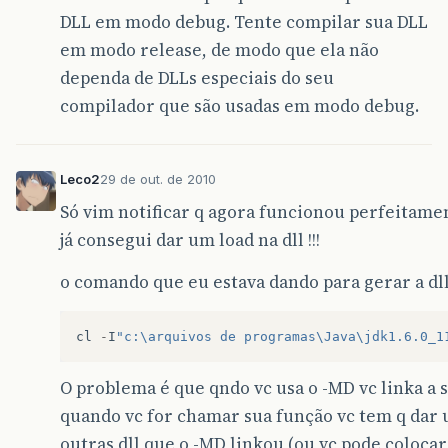
DLL em modo debug. Tente compilar sua DLL
em modo release, de modo que ela não
dependa de DLLs especiais do seu
compilador que são usadas em modo debug.
Leco2
29 de out. de 2010
Só vim notificar q agora funcionou perfeitam
já consegui dar um load na dll !!!
o comando que eu estava dando para gerar a dll
cl
-
I
"c:\arquivos de programas\Java\jdk1.6.0_1
O problema é que qndo vc usa o -MD vc linka a s
quando vc for chamar sua função vc tem q dar
outras dll que o -MD linkou (ou vc pode coloca