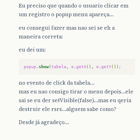
Eu preciso que quando o usuario clicar em
um registro o popup menu apareça…
eu consegui fazer mas nao sei se eh a
maneira correta:
eu dei um:
popup
.
show
(
tabela
,
e
.
getX
()
,
e
.
getY
())
;
no evento de click da tabela…
mas eu nao consigo tirar o menu depois…ele
sai se eu der setVisible(false)…mas eu qeria
destruir ele rsrs…alguem sabe como?
Desde já agradeço…