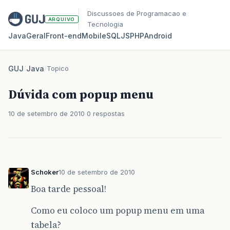
Discussoes de Programacao e
ARQUIVO
Tecnologia
Java
Geral
Front‑end
Mobile
SQL
JS
PHP
Android
GUJ
/
Java
/
Topico
Dúvida com popup menu
10 de setembro de 2010
0 respostas
Schoker
10 de setembro de 2010
Boa tarde pessoal!
Como eu coloco um popup menu em uma
tabela?