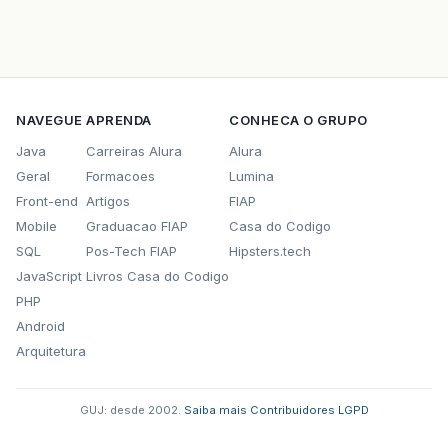
NAVEGUE
APRENDA
CONHECA O GRUPO
Java
Carreiras Alura
Alura
Geral
Formacoes
Lumina
Front-end
Artigos
FIAP
Mobile
Graduacao FIAP
Casa do Codigo
SQL
Pos-Tech FIAP
Hipsters.tech
JavaScript
Livros Casa do Codigo
PHP
Android
Arquitetura
GUJ: desde 2002.
·
Saiba mais
·
Contribuidores
·
LGPD