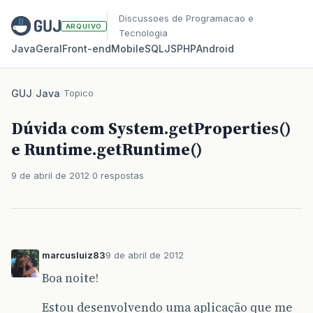
Discussoes de Programacao e
ARQUIVO
Tecnologia
Java
Geral
Front‑end
Mobile
SQL
JS
PHP
Android
GUJ
/
Java
/
Topico
Dúvida com System.getProperties()
e Runtime.getRuntime()
9 de abril de 2012
0 respostas
marcusluiz83
9 de abril de 2012
Boa noite!
Estou desenvolvendo uma aplicação que me