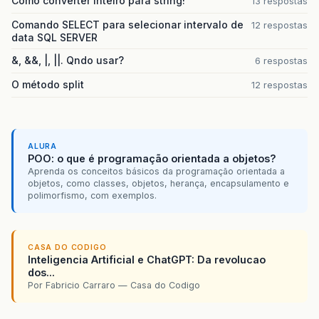
Como converter inteiro para string!
13 respostas
Comando SELECT para selecionar intervalo de
12 respostas
data SQL SERVER
&, &&, |, ||. Qndo usar?
6 respostas
O método split
12 respostas
ALURA
POO: o que é programação orientada a objetos?
Aprenda os conceitos básicos da programação orientada a
objetos, como classes, objetos, herança, encapsulamento e
polimorfismo, com exemplos.
CASA DO CODIGO
Inteligencia Artificial e ChatGPT: Da revolucao
dos...
Por Fabricio Carraro — Casa do Codigo