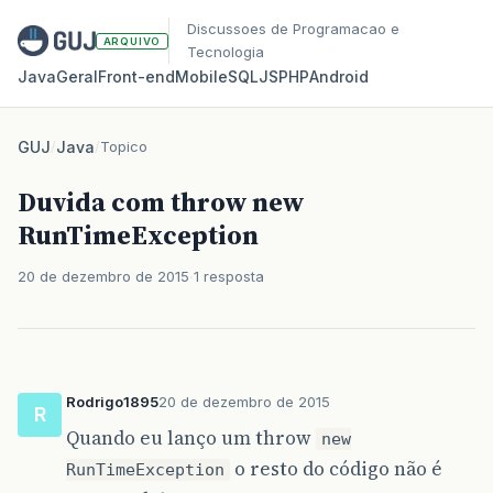
Discussoes de Programacao e
ARQUIVO
Tecnologia
Java
Geral
Front‑end
Mobile
SQL
JS
PHP
Android
GUJ
/
Java
/
Topico
Duvida com throw new
RunTimeException
20 de dezembro de 2015
1 resposta
Rodrigo1895
20 de dezembro de 2015
R
Quando eu lanço um throw
new
o resto do código não é
RunTimeException