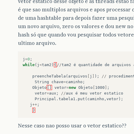
vetor estatico desse objeto e as threads estao 
é que sao multiplos arquivos e apos processar 
de uma hashtable para depois fazer uma pesqui
um novo arquivo, zero os valores e dou new no v
hash só que quando vou pesquisar todos vetore
ultimo arquivo.
j
=
0
;
while
(
j
<
tam2
)
{
//
tam2
é
quantidade
de
arquivos
preencheTabela
(
arquivos
[
j
]
);
//
procedimen
String
chave
=
caminho
;
Objeto
[]
vetor
=
new
Objeto
[
1000
]
;
vetor
=
aux
;
//
aux
é
meu
vetor
estatico
Principal
.
tabela1
.
put
(
caminho
,
vetor
);
j
++
;
}
Nesse caso nao posso usar o vetor estatico??