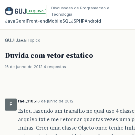
Discussoes de Programacao e
ARQUIVO
Tecnologia
Java
Geral
Front‑end
Mobile
SQL
JS
PHP
Android
GUJ
/
Java
/
Topico
Duvida com vetor estatico
16 de junho de 2012
4 respostas
fael_1105
16 de junho de 2012
F
Estou fazendo um trabalho no qual uso 4 class
arquivo txt e me retornar quantas vezes uma p
linhas. Criei uma classe Objeto onde tenho linh