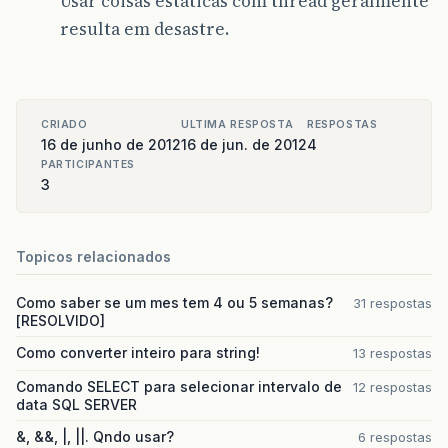
Usar coisas estáticas com thread geralmente
resulta em desastre.
CRIADO
ULTIMA RESPOSTA
RESPOSTAS
16 de junho de 2012
16 de jun. de 2012
4
PARTICIPANTES
3
Topicos relacionados
Como saber se um mes tem 4 ou 5 semanas?
31 respostas
[RESOLVIDO]
Como converter inteiro para string!
13 respostas
Comando SELECT para selecionar intervalo de
12 respostas
data SQL SERVER
&, &&, |, ||. Qndo usar?
6 respostas