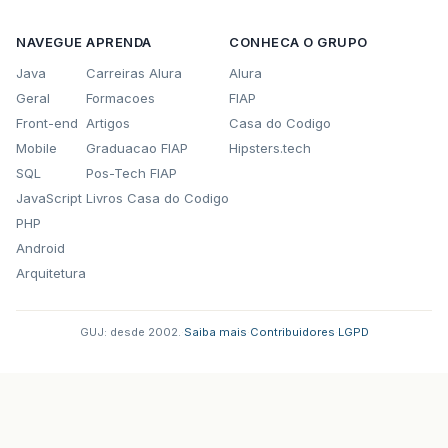
NAVEGUE
APRENDA
CONHECA O GRUPO
Java
Carreiras Alura
Alura
Geral
Formacoes
FIAP
Front-end
Artigos
Casa do Codigo
Mobile
Graduacao FIAP
Hipsters.tech
SQL
Pos-Tech FIAP
JavaScript
Livros Casa do Codigo
PHP
Android
Arquitetura
GUJ: desde 2002.
·
Saiba mais
·
Contribuidores
·
LGPD