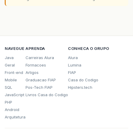
NAVEGUE
APRENDA
CONHECA O GRUPO
Java
Carreiras Alura
Alura
Geral
Formacoes
Lumina
Front-end
Artigos
FIAP
Mobile
Graduacao FIAP
Casa do Codigo
SQL
Pos-Tech FIAP
Hipsters.tech
JavaScript
Livros Casa do Codigo
PHP
Android
Arquitetura