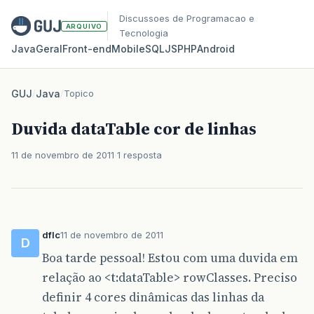
Discussoes de Programacao e
ARQUIVO
Tecnologia
Java
Geral
Front‑end
Mobile
SQL
JS
PHP
Android
GUJ
/
Java
/
Topico
Duvida dataTable cor de linhas
11 de novembro de 2011
1 resposta
dflc
11 de novembro de 2011
D
Boa tarde pessoal! Estou com uma duvida em
relação ao <t:dataTable> rowClasses. Preciso
definir 4 cores dinâmicas das linhas da