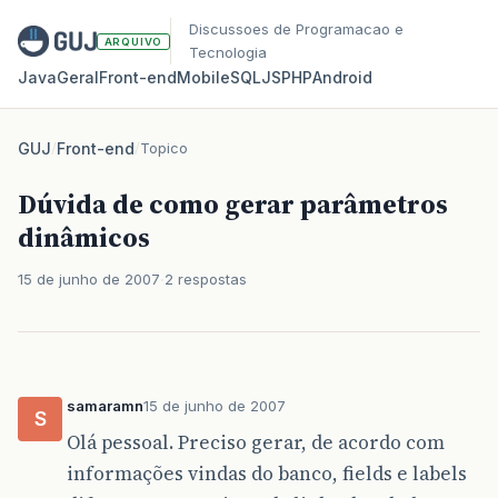
Discussoes de Programacao e
ARQUIVO
Tecnologia
Java
Geral
Front‑end
Mobile
SQL
JS
PHP
Android
GUJ
/
Front-end
/
Topico
Dúvida de como gerar parâmetros
dinâmicos
15 de junho de 2007
2 respostas
samaramn
15 de junho de 2007
S
Olá pessoal. Preciso gerar, de acordo com
informações vindas do banco, fields e labels