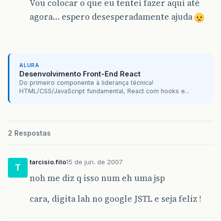
Vou colocar o que eu tentei fazer aqui até
agora… espero desesperadamente ajuda
ALURA
Desenvolvimento Front-End React
Do primeiro componente à liderança técnica!
HTML/CSS/JavaScript fundamental, React com hooks e...
2 Respostas
tarcisio.filo
15 de jun. de 2007
T
noh me diz q isso num eh uma jsp
cara, digita lah no google JSTL e seja feliz !