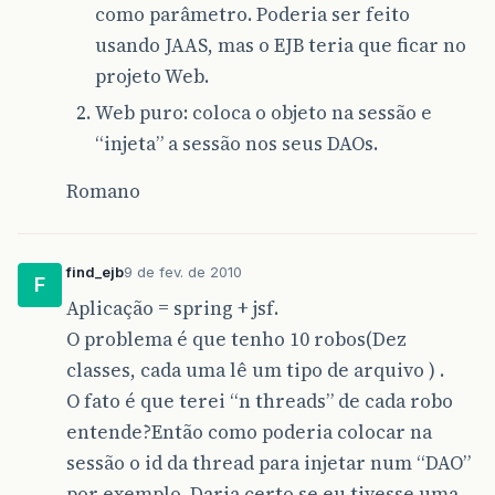
como parâmetro. Poderia ser feito
usando JAAS, mas o EJB teria que ficar no
projeto Web.
Web puro: coloca o objeto na sessão e
“injeta” a sessão nos seus DAOs.
Romano
find_ejb
9 de fev. de 2010
F
Aplicação = spring + jsf.
O problema é que tenho 10 robos(Dez
classes, cada uma lê um tipo de arquivo ) .
O fato é que terei “n threads” de cada robo
entende?Então como poderia colocar na
sessão o id da thread para injetar num “DAO”
por exemplo. Daria certo se eu tivesse uma