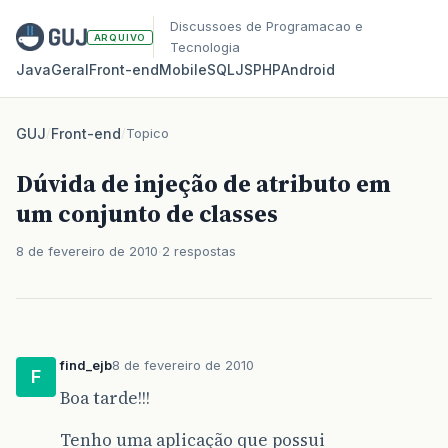
Discussoes de Programacao e
ARQUIVO
Tecnologia
Java
Geral
Front‑end
Mobile
SQL
JS
PHP
Android
GUJ
/
Front-end
/
Topico
Dúvida de injeção de atributo em
um conjunto de classes
8 de fevereiro de 2010
2 respostas
find_ejb
8 de fevereiro de 2010
F
Boa tarde!!!
Tenho uma aplicação que possui