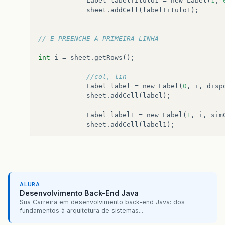
Label
labelTitulo1
=
new
Label
(
1
,
sheet
.
addCell
(
labelTitulo1
);
// E PREENCHE A PRIMEIRA LINHA
int
i
=
sheet
.
getRows
();
//col, lin
Label
label
=
new
Label
(
0
,
i
,
disp
sheet
.
addCell
(
label
);
Label
label1
=
new
Label
(
1
,
i
,
sim
sheet
.
addCell
(
label1
);
}
else
{
// SE O ARQUIVO JÁ EXISTIR ELE
Workbook
rw
=
Workbook
.
getWork
ALURA
WritableWorkbook
wwb
=
Workboo
Desenvolvimento Back-End Java
Sua Carreira em desenvolvimento back-end Java: dos
WritableSheet
sheet
=
wwb
.
getS
fundamentos à arquitetura de sistemas...