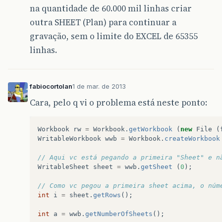
na quantidade de 60.000 mil linhas criar
outra SHEET (Plan) para continuar a
gravação, sem o limite do EXCEL de 65355
linhas.
fabiocortolan
1 de mar. de 2013
Cara, pelo q vi o problema está neste ponto:
Workbook
rw
=
Workbook
.
getWorkbook
(
new
File
(
WritableWorkbook
wwb
=
Workbook
.
createWorkbook
// Aqui vc está pegando a primeira "Sheet" e n
WritableSheet
sheet
=
wwb
.
getSheet
(
0
);
// Como vc pegou a primeira sheet acima, o núm
int
i
=
sheet
.
getRows
();
int
a
=
wwb
.
getNumberOfSheets
();