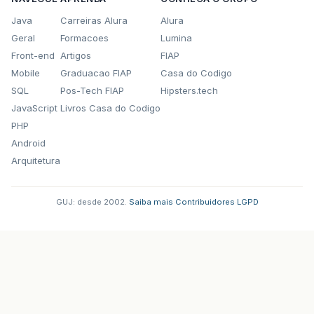
Java
Carreiras Alura
Alura
Geral
Formacoes
Lumina
Front-end
Artigos
FIAP
Mobile
Graduacao FIAP
Casa do Codigo
SQL
Pos-Tech FIAP
Hipsters.tech
JavaScript
Livros Casa do Codigo
PHP
Android
Arquitetura
GUJ: desde 2002.
·
Saiba mais
·
Contribuidores
·
LGPD