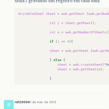
SHEET gravando um registro em cada uma
WritableSheet
sheet
=
wwb
.
getSheet
(
wwb
.
getNum
int
i
=
sheet
.
getRows
()
;
int
a
=
wwb
.
getNumberOfSheets
(
if
(
i
<=
3
)
sheet
=
wwb
.
getSheet
(
wwb
.
getN
}
else
sheet
=
wwb
.
createSheet
(
"R
sheet
=
wwb
.
getSheet
(
a
)
;
rof20004
1 de mar. de 2013
R