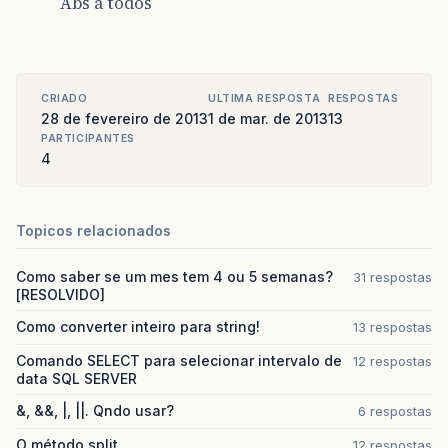
Abs a todos
CRIADO
ULTIMA RESPOSTA
RESPOSTAS
28 de fevereiro de 2013
1 de mar. de 2013
13
PARTICIPANTES
4
Topicos relacionados
Como saber se um mes tem 4 ou 5 semanas?
31 respostas
[RESOLVIDO]
Como converter inteiro para string!
13 respostas
Comando SELECT para selecionar intervalo de
12 respostas
data SQL SERVER
&, &&, |, ||. Qndo usar?
6 respostas
O método split
12 respostas