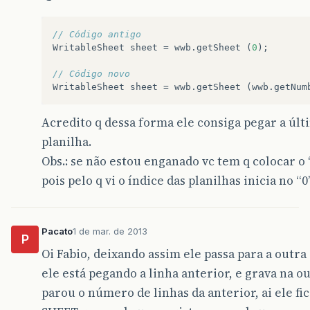
// Código antigo  
WritableSheet
sheet
=
wwb
.
getSheet
(
0
);
// Código novo  
WritableSheet
sheet
=
wwb
.
getSheet
(
wwb
.
getNum
Acredito q dessa forma ele consiga pegar a últ
planilha.
Obs.: se não estou enganado vc tem q colocar o 
pois pelo q vi o índice das planilhas inicia no “0”
Pacato
1 de mar. de 2013
P
Oi Fabio, deixando assim ele passa para a outra
ele está pegando a linha anterior, e grava na 
parou o número de linhas da anterior, ai ele fi