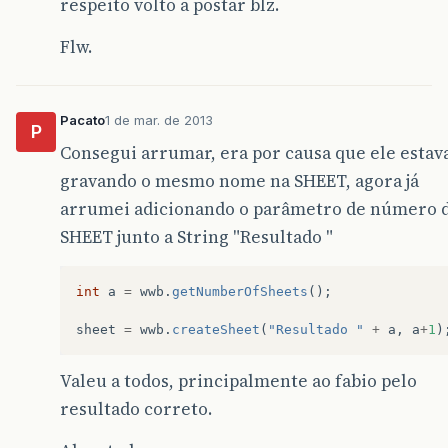
respeito volto a postar blz.
Flw.
Pacato
1 de mar. de 2013
P
Consegui arrumar, era por causa que ele estav
gravando o mesmo nome na SHEET, agora já
arrumei adicionando o parâmetro de número 
SHEET junto a String "Resultado "
int
a
=
wwb
.
getNumberOfSheets
();
sheet
=
wwb
.
createSheet
(
"Resultado "
+
a
,
a
+
1
)
Valeu a todos, principalmente ao fabio pelo
resultado correto.