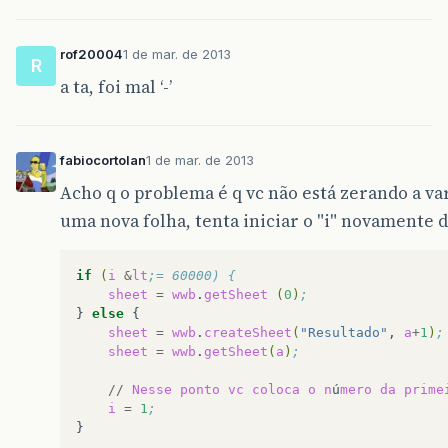
rof20004
1 de mar. de 2013
R
a ta, foi mal ‘-’
fabiocortolan
1 de mar. de 2013
Acho q o problema é q vc não está zerando a vari
uma nova folha, tenta iniciar o "i" novamente 
if
(
i
&
lt
;= 60000) {
sheet
=
wwb
.
getSheet
(
0
)
;   
}
else
sheet
=
wwb
.
createSheet
(
"Resultado"
,
a
+
1
)
;
sheet
=
wwb
.
getSheet
(
a
)
;
//
Nesse
ponto
vc
coloca
o
n
ú
mero
da
prime
i
=
1
;