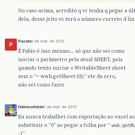
No caso acima, acredito q vc tenha q pegar a últ
dela, desse jeito vc terá o número correto d lin
Pacato
1 de mar. de 2013
P
É Fabio é isso mesmo… só que não sei como
iniciar o parâmetro pela atual SHEET, pois
quando tento iniciar o WritableSheet sheet
sem o “= wwb.getSheet (0);” ele da erro,
não sei como fazer
fabiocortolan
1 de mar. de 2013
Eu nunca trabalhei com exportação no excel no
substituir o “0” ao pegar a folha por “
wwb.getN
-1”