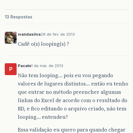
int
i
=
sheet
.
getRows
();
int
a
=
wwb
.
getNumberOfSheets
(
13 Respostas
ivandasilva
28 de fev. de 2013
if
(
i
<
=
60000
){
Cadê o(s) looping(s) ?
sheet
=
wwb
.
getSheet
(
0
);
}
else
{
sheet
=
wwb
.
createSheet
(
"R
Pacato
1 de mar. de 2013
P
sheet
=
wwb
.
getSheet
(
a
);
Não tem looping… pois eu vou pegando
}
valores de lugares distintos… então eu tenho
que entrar no método preencher algumas
//col, lin
Label
label
=
new
Label
(
0
,
i
,
linhas do Excel de acordo com o resultado do
sheet
.
addCell
(
label
);
BD, e fico editando o arquivo criado, não tem
Label
label1
=
new
Label
(
1
,
i
,
looping… entendeu?
sheet
.
addCell
(
label1
);
Essa validação eu quero para quando chegar