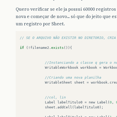
Quero verificar se ele ja possui 60000 registros
nova e começar de novo... só que do jeito que est
um registro por Sheet.
// SE O ARQUIVO NÃO EXISTIR NO DIRETORIO, CRIA
if
(
!
filename2
.
exists
()){
//Instanciando a classe q gera o n
WritableWorkbook
workbook
=
Workbo
//Criando uma nova planilha   
WritableSheet
sheet
=
workbook
.
cre
//col, lin
Label
labelTitulo0
=
new
Label
(
0
,
sheet
.
addCell
(
labelTitulo0
);