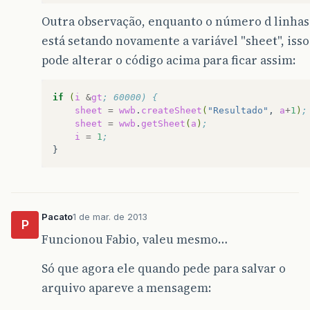
Outra observação, enquanto o número d linhas 
está setando novamente a variável "sheet", isso
pode alterar o código acima para ficar assim:
if
(
i
&
gt
; 60000) {
sheet
=
wwb
.
createSheet
(
"Resultado"
,
a
+
1
)
;
sheet
=
wwb
.
getSheet
(
a
)
;
i
=
1
;
Pacato
1 de mar. de 2013
P
Funcionou Fabio, valeu mesmo…
Só que agora ele quando pede para salvar o
arquivo apareve a mensagem: