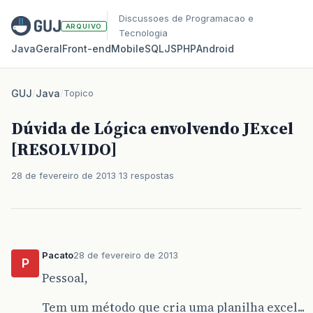
Discussoes de Programacao e
ARQUIVO
Tecnologia
Java
Geral
Front‑end
Mobile
SQL
JS
PHP
Android
GUJ
/
Java
/
Topico
Dúvida de Lógica envolvendo JExcel
[RESOLVIDO]
28 de fevereiro de 2013
13 respostas
Pacato
28 de fevereiro de 2013
P
Pessoal,
Tem um método que cria uma planilha excel...