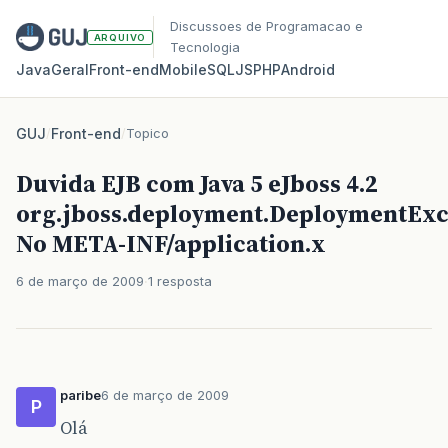
Discussoes de Programacao e
ARQUIVO
Tecnologia
Java
Geral
Front‑end
Mobile
SQL
JS
PHP
Android
GUJ
/
Front-end
/
Topico
Duvida EJB com Java 5 eJboss 4.2
org.jboss.deployment.DeploymentExc
No META-INF/application.x
6 de março de 2009
1 resposta
paribe
6 de março de 2009
P
Olá