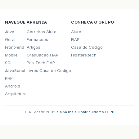
public
void
ejbRemove
()
throws
EJBExceptio
// TODO Auto-generated method stub
NAVEGUE
APRENDA
CONHECA O GRUPO
}
Java
Carreiras Alura
Alura
public
void
setSessionContext
(
SessionConte
Geral
Formacoes
FIAP
RemoteException
{
Front-end
Artigos
Casa do Codigo
// TODO Auto-generated method stub
Mobile
Graduacao FIAP
Hipsters.tech
}
SQL
Pos-Tech FIAP
JavaScript
Livros Casa do Codigo
public
void
ejbCreate
()
throws
CreateExcep
PHP
//método particular, este método que deve 
Android
public
String
aloMundo
(){
Arquitetura
return
"Alo Mundo BEAN"
;
}
}
---------------------
GUJ: desde 2002.
·
Saiba mais
·
Contribuidores
·
LGPD
package
aplicacao
;
import
java.rmi.RemoteException
;