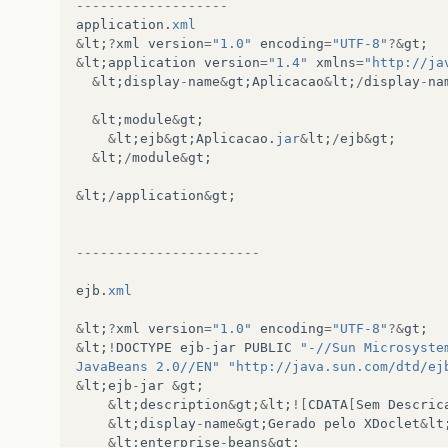
-------------------
application
.
xml
&
lt
;
?
xml
version
=
"1.0"
encoding
=
"UTF-8"
?&
gt
;
&
lt
;
application
version
=
"1.4"
xmlns
=
"http://ja
&
lt
;
display
-
name
&
gt
;
Aplicacao
&
lt
;
/
display
-
na
&
lt
;
module
&
gt
;
&
lt
;
ejb
&
gt
;
Aplicacao
.
jar
&
lt
;
/
ejb
&
gt
;
&
lt
;
/
module
&
gt
;
&
lt
;
/
application
&
gt
;
-----------------------
ejb
.
xml
&
lt
;
?
xml
version
=
"1.0"
encoding
=
"UTF-8"
?&
gt
;
&
lt
;
!
DOCTYPE
ejb
-
jar
PUBLIC
"-//Sun Microsyste
JavaBeans 2.0//EN"
"http://java.sun.com/dtd/ej
&
lt
;
ejb
-
jar
&
gt
;
&
lt
;
description
&
gt
;
&
lt
;
![
CDATA
[
Sem
Descric
&
lt
;
display
-
name
&
gt
;
Gerado
pelo
XDoclet
&
lt
&
lt
;
enterprise
-
beans
&
gt
;