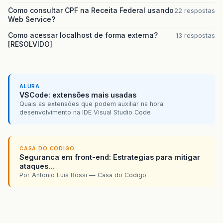
import
javax.ejb.EJBException
;
Como consultar CPF na Receita Federal usando
22 respostas
import
javax.ejb.SessionBean
;
Web Service?
import
javax.ejb.SessionContext
;
Como acessar localhost de forma externa?
13 respostas
public
class
AloMundoBean
implements
SessionBe
[RESOLVIDO]
public
AloMundoBean
(){}
/**
ALURA
	 * 
VSCode: extensões mais usadas
	 */
Quais as extensões que podem auxiliar na hora
private
static
final
long
serialVersionUID
desenvolvimento na IDE Visual Studio Code
public
void
ejbActivate
()
throws
EJBExcept
// TODO Auto-generated method stub
CASA DO CODIGO
Seguranca em front-end: Estrategias para mitigar
}
ataques...
Por Antonio Luis Rossi — Casa do Codigo
public
void
ejbPassivate
()
throws
EJBExcep
// TODO Auto-generated method stub
}