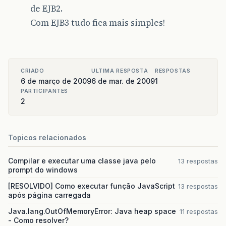
&
lt
;
ejb
-
name
&
gt
;
AloMundo
&
lt
;
/
ejb
-
n
de EJB2.
&
lt
;
jndi
-
name
&
gt
;
AloMundo
&
lt
;
/
jndi
Com EJB3 tudo fica mais simples!
&
lt
;
/
session
&
gt
;
&
lt
;
/
enterprise
-
beans
&
gt
;
&
lt
;
resource
-
managers
&
gt
;
&
lt
;
/
resource
-
&
lt
;
/
jboss
&
gt
;
-----------------------------
CRIADO
ULTIMA RESPOSTA
RESPOSTAS
package
aplicacao
;
6 de março de 2009
6 de mar. de 2009
1
PARTICIPANTES
import
java.rmi.RemoteException
;
2
import
javax.ejb.EJBObject
;
public
interface
AloMundo
extends
EJBObject
{
Topicos relacionados
public
String
aloMundo
()
throws
RemoteExce
}
Compilar e executar uma classe java pelo
13 respostas
----------------------------
prompt do windows
package
aplicacao
;
[RESOLVIDO] Como executar função JavaScript
13 respostas
após página carregada
import
java.rmi.RemoteException
;
Java.lang.OutOfMemoryError: Java heap space
11 respostas
- Como resolver?
import
javax.ejb.CreateException
;