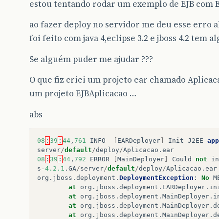
estou tentando rodar um exemplo de EJB com Ecli
ao fazer deploy no servidor me deu esse erro a
foi feito com java 4,eclipse 3.2 e jboss 4.2 tem 
Se alguém puder me ajudar ???
O que fiz criei um projeto ear chamado Aplicac
um projeto EJBAplicacao …
abs
08
:
39
:
44
,
761
INFO
[
EARDeployer
]
Init
J2EE
app
server
/
default
/
deploy
/
Aplicacao
.
ear
08
:
39
:
44
,
792
ERROR
[
MainDeployer
]
Could
not
in
s
-
4.2.1
.
GA
/
server
/
default
/
deploy
/
Aplicacao
.
ear
org
.
jboss
.
deployment
.
DeploymentException
:
No
M
at
org
.
jboss
.
deployment
.
EARDeployer
.
in
at
org
.
jboss
.
deployment
.
MainDeployer
.
i
at
org
.
jboss
.
deployment
.
MainDeployer
.
d
at
org
.
jboss
.
deployment
.
MainDeployer
.
d