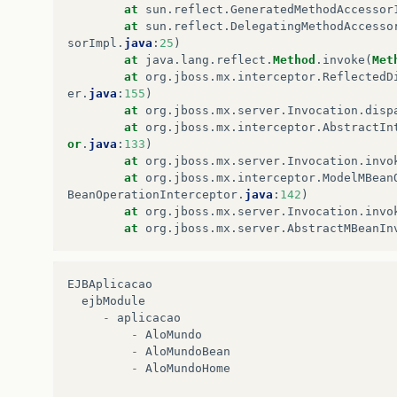
at
sun
.
reflect
.
GeneratedMethodAccessor
at
sun
.
reflect
.
DelegatingMethodAccesso
sorImpl
.
java
:
25
)
at
java
.
lang
.
reflect
.
Method
.
invoke
(
Met
at
org
.
jboss
.
mx
.
interceptor
.
ReflectedD
er
.
java
:
155
)
at
org
.
jboss
.
mx
.
server
.
Invocation
.
disp
at
org
.
jboss
.
mx
.
interceptor
.
AbstractIn
or
.
java
:
133
)
at
org
.
jboss
.
mx
.
server
.
Invocation
.
invo
at
org
.
jboss
.
mx
.
interceptor
.
ModelMBean
BeanOperationInterceptor
.
java
:
142
)
at
org
.
jboss
.
mx
.
server
.
Invocation
.
invo
at
org
.
jboss
.
mx
.
server
.
AbstractMBeanIn
EJBAplicacao
ejbModule
-
aplicacao
-
AloMundo
-
AloMundoBean
-
AloMundoHome