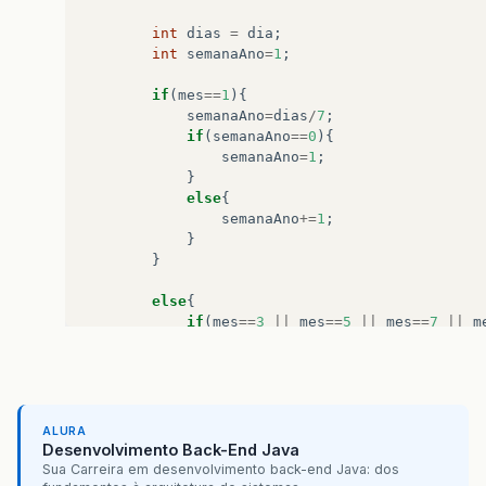
int
dias
=
dia
;
int
semanaAno
=
1
;
if
(
mes
==
1
){
semanaAno
=
dias
/
7
;
if
(
semanaAno
==
0
){
semanaAno
=
1
;
}
else
{
semanaAno
+=
1
;
}
}
else
{
if
(
mes
==
3
||
mes
==
5
||
mes
==
7
||
m
dias
+=
(
mes
-
1
)
*
31
;
}
else
if
(
mes
==
2
){
if
(
ano
%
400
==
0
||
(
ano
%
4
==
0
&&
a
dias
+=
(
mes
-
1
)
*
29
;
ALURA
else
Desenvolvimento Back-End Java
dias
+=
(
mes
-
1
)
*
28
;
Sua Carreira em desenvolvimento back-end Java: dos