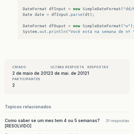
DateFormat
dfInput
=
new
SimpleDateFormat
(
"dd/
Date
date
=
dfInput
.
parse
(
dt
);
DateFormat
dfOuput
=
new
SimpleDateFormat
(
"w"
)
System
.
out
.
println
(
"Você está na semana de nº 
CRIADO
ULTIMA RESPOSTA
RESPOSTAS
2 de maio de 2012
3 de mai. de 2012
1
PARTICIPANTES
2
Topicos relacionados
Como saber se um mes tem 4 ou 5 semanas?
31 respostas
[RESOLVIDO]