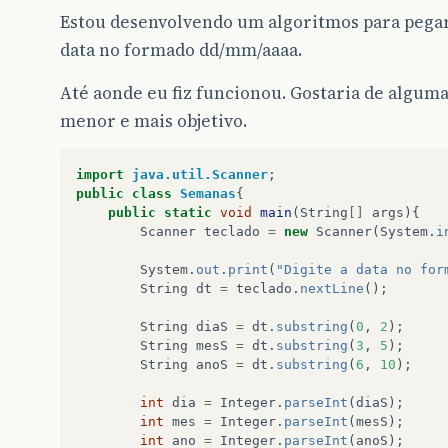
Estou desenvolvendo um algoritmos para pega
data no formado dd/mm/aaaa.
Até aonde eu fiz funcionou. Gostaria de algumas
menor e mais objetivo.
import
java.util.Scanner
;
public
class
Semanas
{
public
static
void
main
(
String
[]
args
){
Scanner
teclado
=
new
Scanner
(
System
.
i
System
.
out
.
print
(
"Digite a data no for
String
dt
=
teclado
.
nextLine
();
String
diaS
=
dt
.
substring
(
0
,
2
);
String
mesS
=
dt
.
substring
(
3
,
5
);
String
anoS
=
dt
.
substring
(
6
,
10
);
int
dia
=
Integer
.
parseInt
(
diaS
);
int
mes
=
Integer
.
parseInt
(
mesS
);
int
ano
=
Integer
.
parseInt
(
anoS
);