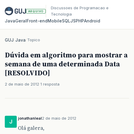
Discussoes de Programacao e
ARQUIVO
Tecnologia
Java
Geral
Front‑end
Mobile
SQL
JS
PHP
Android
GUJ
/
Java
/
Topico
Dúvida em algoritmo para mostrar a
semana de uma determinada Data
[RESOLVIDO]
2 de maio de 2012
1 resposta
jonathanleal
2 de maio de 2012
J
Olá galera,