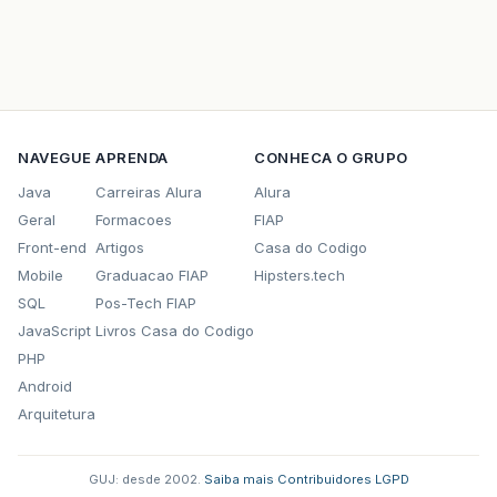
NAVEGUE
APRENDA
CONHECA O GRUPO
Java
Carreiras Alura
Alura
Geral
Formacoes
FIAP
Front-end
Artigos
Casa do Codigo
Mobile
Graduacao FIAP
Hipsters.tech
SQL
Pos-Tech FIAP
JavaScript
Livros Casa do Codigo
PHP
Android
Arquitetura
GUJ: desde 2002.
·
Saiba mais
·
Contribuidores
·
LGPD