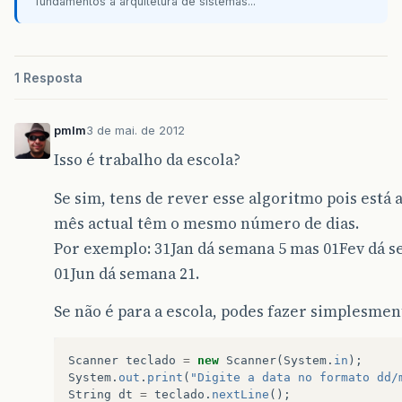
}
fundamentos à arquitetura de sistemas...
else
dias
+=
(
mes
-
1
)
*
30
;
semanaAno
=
dias
/
7
;
1 Resposta
}
System
.
out
.
println
(
"Você está na seman
pmlm
3 de mai. de 2012
}
Isso é trabalho da escola?
}
Se sim, tens de rever esse algoritmo pois está 
mês actual têm o mesmo número de dias.
Por exemplo: 31Jan dá semana 5 mas 01Fev dá s
01Jun dá semana 21.
Se não é para a escola, podes fazer simplesmen
Scanner
teclado
=
new
Scanner
(
System
.
in
);
System
.
out
.
print
(
"Digite a data no formato dd/
String
dt
=
teclado
.
nextLine
();