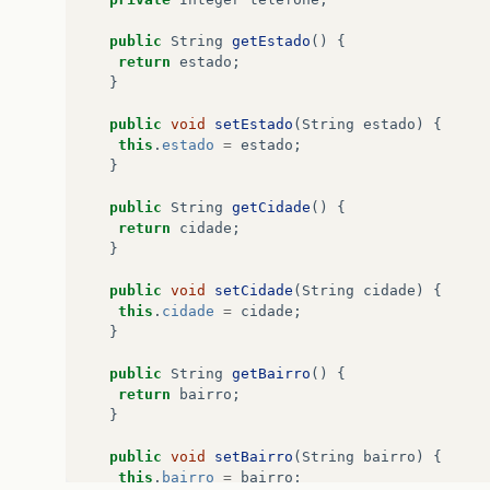
this
.
nome
=
nome
;
this
.
idade
=
idade
;
public
String
getEstado
()
{
this
.
CPF
=
CPF
;
return
estado
;
this
.
endereco
=
endereco
;
}
}
public
void
setEstado
(
String
estado
)
{
}
this
.
estado
=
estado
;
}
public
String
getCidade
()
{
return
cidade
;
}
public
void
setCidade
(
String
cidade
)
{
this
.
cidade
=
cidade
;
}
public
String
getBairro
()
{
return
bairro
;
}
public
void
setBairro
(
String
bairro
)
{
this
.
bairro
=
bairro
;