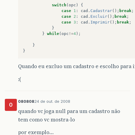
System
.
out
.
println
(
"Nome: "
+
pe
switch
(
opc
)
{
System
.
out
.
println
(
"Idade: "
+
p
case
1
:
cad
.
Cadastrar
();
break
;
System
.
out
.
println
(
"CPF: "
+
pes
case
2
:
cad
.
Excluir
();
break
;
System
.
out
.
println
(
"Estado: "
+
case
3
:
cad
.
Imprimir
();
break
;
System
.
out
.
println
(
"Cidade: "
+
}
System
.
out
.
println
(
"Bairro: "
+
}
while
(
opc
!=
4
);
System
.
out
.
println
(
"Rua: "
+
pes
System
.
out
.
println
(
"CEP: "
+
pes
}
System
.
out
.
println
(
"Telefone: 
}
System
.
out
.
println
(
"\n"
);
}
Quando eu excluo um cadastro e escolho para i
}
}
:(
080808
24 de out. de 2008
0
quando vc joga null para um cadastro não
tem como vc mostra-lo
por exemplo…