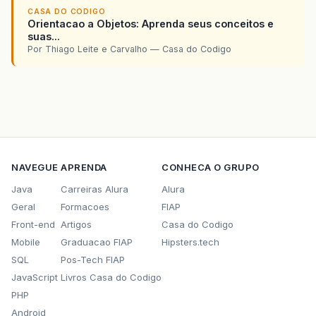
CASA DO CODIGO
Orientacao a Objetos: Aprenda seus conceitos e
suas...
Por Thiago Leite e Carvalho — Casa do Codigo
NAVEGUE
APRENDA
CONHECA O GRUPO
Java
Carreiras Alura
Alura
Geral
Formacoes
FIAP
Front-end
Artigos
Casa do Codigo
Mobile
Graduacao FIAP
Hipsters.tech
SQL
Pos-Tech FIAP
JavaScript
Livros Casa do Codigo
PHP
Android