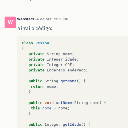
websters
24 de out. de 2008
W
Aí vai o código:
class
Pessoa
{
private
String
nome
;
private
Integer
idade
;
private
Integer
CPF
;
private
Endereco
endereco
;
public
String
getNome
()
{
return
nome
;
}
public
void
setNome
(
String
nome
)
{
this
.
nome
=
nome
;
}
public
Integer
getIdade
()
{