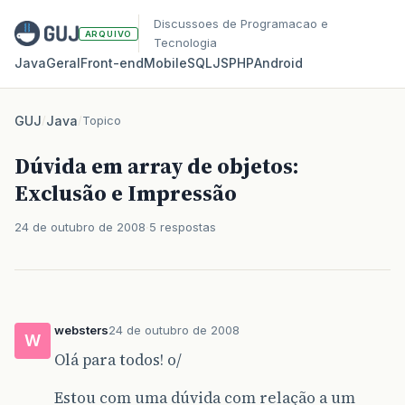
Discussoes de Programacao e
ARQUIVO
Tecnologia
Java
Geral
Front‑end
Mobile
SQL
JS
PHP
Android
GUJ
/
Java
/
Topico
Dúvida em array de objetos:
Exclusão e Impressão
24 de outubro de 2008
5 respostas
websters
24 de outubro de 2008
W
Olá para todos! o/
Estou com uma dúvida com relação a um