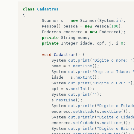
}
class
Cadastros
public
String
getRua
()
{
{
return
rua
;
Scanner
s
=
new
Scanner
(
System
.
in
);
}
Pessoa
[]
pessoa
=
new
Pessoa
[
100
]
;
Endereco
endereco
=
new
Endereco
();
public
void
setRua
(
String
rua
)
{
private
String
nome
;
this
.
rua
=
rua
;
private
Integer
idade
,
cpf
,
j
,
i
=
0
;
}
void
Cadastrar
()
{
public
Integer
getCEP
()
{
System
.
out
.
print
(
"Digite o nome: "
return
CEP
;
nome
=
s
.
nextLine
();
}
System
.
out
.
print
(
"Digite a Idade: 
idade
=
s
.
nextInt
();
public
void
setCEP
(
Integer
CEP
)
{
System
.
out
.
print
(
"Digite o CPF: "
)
this
.
CEP
=
CEP
;
cpf
=
s
.
nextInt
();
}
System
.
out
.
print
(
""
);
s
.
nextLine
();
public
Integer
getTelefone
()
{
System
.
out
.
println
(
"Digite o Estad
return
telefone
;
endereco
.
setEstado
(
s
.
nextLine
());
}
System
.
out
.
println
(
"Digite o Cidad
endereco
.
setCidade
(
s
.
nextLine
());
public
void
setTelefone
(
Integer
telefone
)
{
System
.
out
.
println
(
"Digite o Bairr
this
.
telefone
=
telefone
;