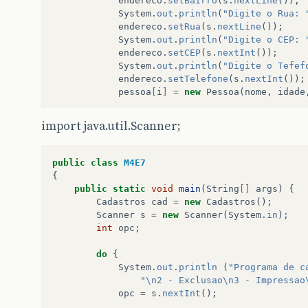
endereco
.
setBairro
(
s
.
nextLine
());
}
System
.
out
.
println
(
"Digite o Rua: 
endereco
.
setRua
(
s
.
nextLine
());
}
System
.
out
.
println
(
"Digite o CEP: 
endereco
.
setCEP
(
s
.
nextInt
());
System
.
out
.
println
(
"Digite o Tefef
endereco
.
setTelefone
(
s
.
nextInt
());
pessoa
[
i
]
=
new
Pessoa
(
nome
,
idade
System
.
out
.
println
(
"Cadastro "
+
(
i
+
import java.util.Scanner;
s
.
nextLine
();
i
++
;
}
public
class
M4E7
{
void
Excluir
()
{
public
static
void
main
(
String
[]
args
)
{
System
.
out
.
print
(
"Digite o indice 
Cadastros
cad
=
new
Cadastros
();
j
=
s
.
nextInt
();
Scanner
s
=
new
Scanner
(
System
.
in
);
pessoa
[
j
]
=
null
;
int
opc
;
System
.
out
.
println
(
"Exclusao do ca
}
do
{
System
.
out
.
println
(
"Programa de c
void
Imprimir
()
{
"\n2 - Exclusao\n3 - Impressao
for
(
j
=
0
;
j
<
i
;
j
++
)
{
opc
=
s
.
nextInt
();
System
.
out
.
println
(
"Cadastro "