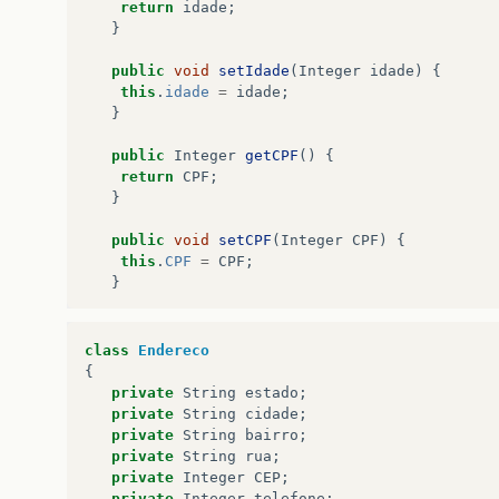
return
idade
;
}
public
void
setIdade
(
Integer
idade
)
{
this
.
idade
=
idade
;
}
public
Integer
getCPF
()
{
return
CPF
;
}
public
void
setCPF
(
Integer
CPF
)
{
this
.
CPF
=
CPF
;
}
public
Endereco
getEndereco
()
{
return
endereco
;
class
Endereco
}
{
private
String
estado
;
public
void
setEndereco
(
Endereco
endereco
)
private
String
cidade
;
this
.
endereco
=
endereco
;
private
String
bairro
;
}
private
String
rua
;
private
Integer
CEP
;
public
Pessoa
(
String
nome
,
Integer
idade
,
I
private
Integer
telefone
;