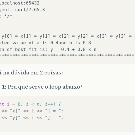
localhost:65432
gent
:
curl/7.65.3
:
*/*
 y[0] = x[1] = y[1] = x[2] = y[2] = x[3] = y[3] = x
ated value of a is 0.4and b is 0.8

on of best fit is: y = 0.4 + 0.8 x n

i na dúvida em 2 coisas:
 1:
Pra quê serve o loop abaixo?
nt
i
=
0
; i < n; i++) {
<<
"x["
<<
i
<<
"] = "
;
<<
"y["
<<
i
<<
"] = "
;