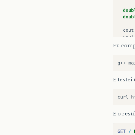
doub
doub
cout
cout
Eu comp
retu
}
E teste
E o resu
GET
/