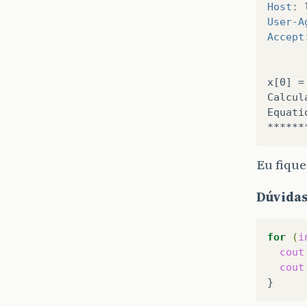
Host
:
User-A
Accept
x[0] =
Calcul
Equati
Eu fique
Dúvidas
for
(
i
cout
cout