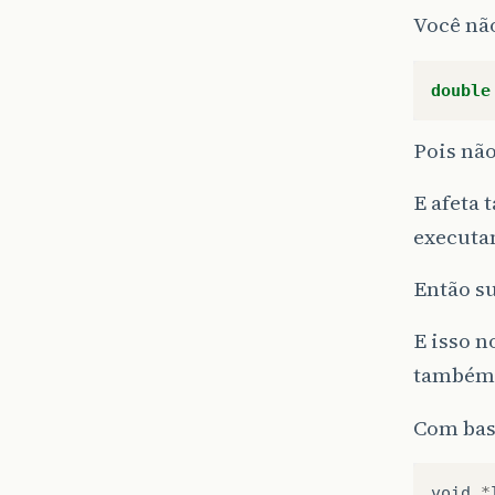
Você não
double
Pois não
E afeta
executa
Então su
E isso n
também 
Com bas
void
*