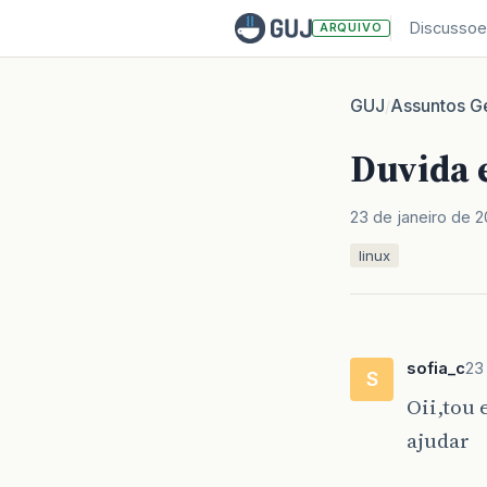
Discussoe
ARQUIVO
GUJ
Assuntos Ge
/
Duvida 
23 de janeiro de 
linux
sofia_c
23
S
Oii,tou 
ajudar