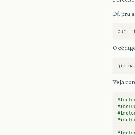
Dá pra 
O códig
Veja com
#inclu
#inclu
#inclu
#inclu
#inclu