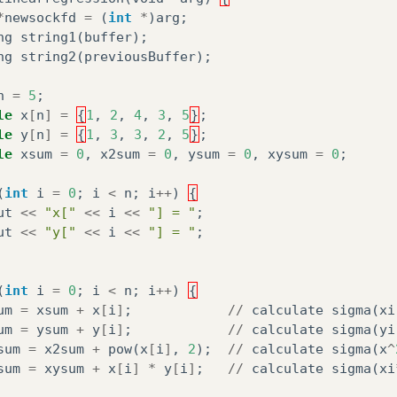
*
newsockfd
=
(
int
*
)
arg
;
ng
string1
(
buffer
);
ng
string2
(
previousBuffer
);
n
=
5
;
le
x
[
n
]
=
{
1
,
2
,
4
,
3
,
5
}
;
le
y
[
n
]
=
{
1
,
3
,
3
,
2
,
5
}
;
le
xsum
=
0
,
x2sum
=
0
,
ysum
=
0
,
xysum
=
0
;
(
int
i
=
0
;
i
<
n
;
i
++
)
{
ut
<<
"x["
<<
i
<<
"] = "
;
ut
<<
"y["
<<
i
<<
"] = "
;
(
int
i
=
0
;
i
<
n
;
i
++
)
{
um
=
xsum
+
x
[
i
]
;
//
calculate
sigma
(
xi
um
=
ysum
+
y
[
i
]
;
//
calculate
sigma
(
yi
sum
=
x2sum
+
pow
(
x
[
i
]
,
2
);
//
calculate
sigma
(
x
^
sum
=
xysum
+
x
[
i
]
*
y
[
i
]
;
//
calculate
sigma
(
xi