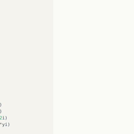
)
)
2
i
)
*
yi
)