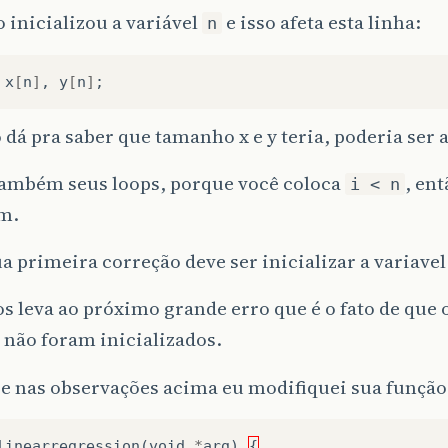
 inicializou a variável
e isso afeta esta linha:
n
x
[
n
]
,
y
[
n
]
;
 dá pra saber que tamanho x e y teria, poderia ser
 também seus loops, porque você coloca
, en
i < n
m.
a primeira correção deve ser inicializar a variave
os leva ao próximo grande erro que é o fato de que 
não foram inicializados.
e nas observações acima eu modifiquei sua função,
linearregression
(
void
*
arg
)
{