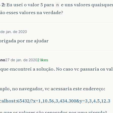
 2:
Eu usei o valor 5 para
e uns valores quaisque
n
ão esses valores na verdade?
 de jan. de 2020
brigada por me ajudar
ano
27 de jan. de 2020
2 likes
que encontrei a solução. No caso vc passaria os valo
plo, no navegador, vc acessaria este endereço:
ocalhost:65432/?x=1,10.56,3,434.300&y=3,3,4.5,12.3
 que os valores são separados por uma virgula?