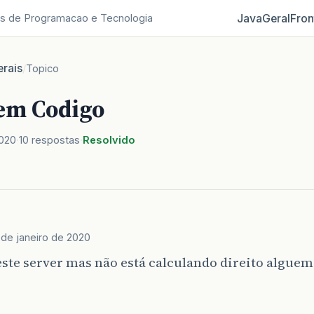
Java
Geral
Fron
s de Programacao e Tecnologia
rais
/
Topico
em Codigo
2020
10 respostas
Resolvido
 de janeiro de 2020
este server mas não está calculando direito algue