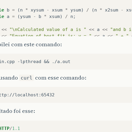
le
b
=
(
n
*
xysum
-
xsum
*
ysum
)
/
(
n
*
x2sum
-
xs
le
a
=
(
ysum
-
b
*
xsum
)
/
n
;
<<
"\nCalculated value of a is "
<<
a
<<
"and b i
<<
"Equation of best fit is: y = "
<<
a
<<
" + "
ilei com este comando:
rn
NULL
;
i usando
com esse comando:
curl
ltado foi esse:
HTTP
/
1.1