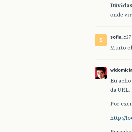
Dúvidas
onde vir
sofia_c
27
S
Muito o
wldomici
Eu acho 
da URL.
Por exem
http://l
Percebeu