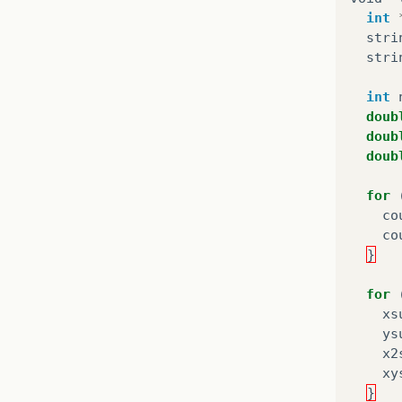
int
stri
stri
int
doub
doub
doub
for
co
co
}
for
xs
ys
x2
xy
}