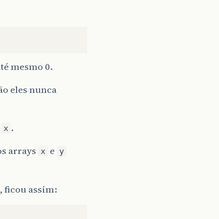
 até mesmo 0.
tão eles nunca
l
.
x
os arrays
e
x
y
 ficou assim: