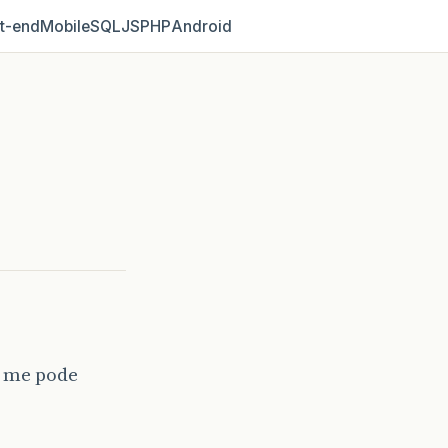
t‑end
Mobile
SQL
JS
PHP
Android
m me pode