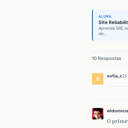
ALURA
Site Reliabil
Aprenda SRE na
de...
10 Respostas
sofia_c
25
S
wldomici
O prime