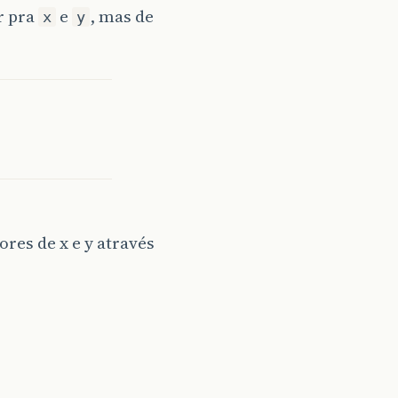
r pra
e
, mas de
x
y
res de x e y através