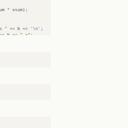
um
*
xsum
);
s "
<<
b
<<
'\n'
;
<<
b
<<
" x"
;