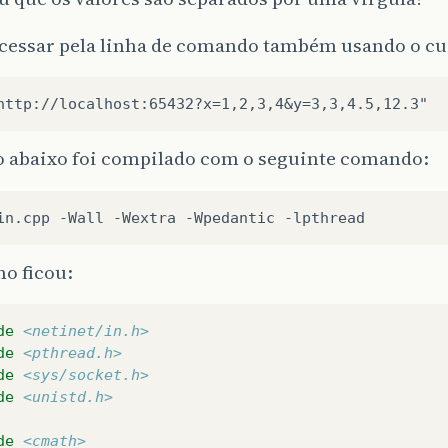
acessar pela linha de comando também usando o cu
o abaixo foi compilado com o seguinte comando:
o ficou:
de
<netinet/in.h>
de
<pthread.h>
de
<sys/socket.h>
de
<unistd.h>
de
<cmath>