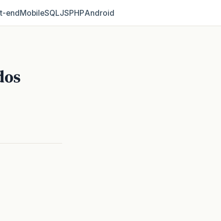
t‑end
Mobile
SQL
JS
PHP
Android
dos