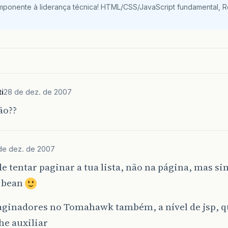
mponente à liderança técnica! HTML/CSS/JavaScript fundamental, 
i
28 de dez. de 2007
ão??
de dez. de 2007
e tentar paginar a tua lista, não na página, mas si
 bean
paginadores no Tomahawk também, a nível de jsp,
he auxiliar