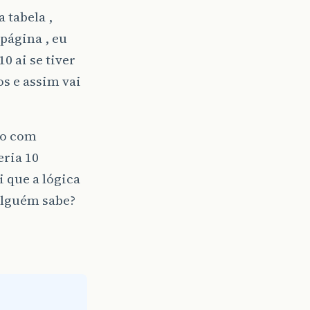
 tabela ,
 página , eu
0 ai se tiver
os e assim vai
go com
eria 10
i que a lógica
 alguém sabe?