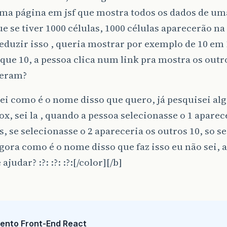
a página em jsf que mostra todos os dados de uma
e se tiver 1000 células, 1000 células aparecerão na
eduzir isso , queria mostrar por exemplo de 10 em 1
que 10, a pessoa clica num link pra mostra os outr
deram?
ei como é o nome disso que quero, já pesquisei al
, sei la , quando a pessoa selecionasse o 1 aparec
s, se selecionasse o 2 apareceria os outros 10, so se
agora como é o nome disso que faz isso eu não sei,
judar? :?: :?: :?:[/color][/b]
ento Front-End React