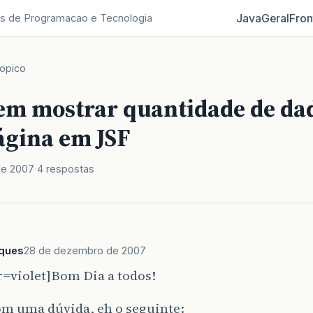
Java
Geral
Fron
s de Programacao e Tecnologia
opico
em mostrar quantidade de da
gina em JSF
de 2007
4 respostas
rques
28 de dezembro de 2007
r=violet]Bom Dia a todos!
om uma dúvida, eh o seguinte: