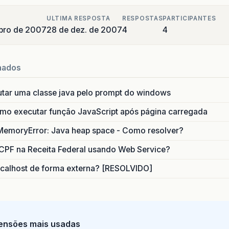
ULTIMA RESPOSTA
RESPOSTAS
PARTICIPANTES
bro de 2007
28 de dez. de 2007
4
4
nados
utar uma classe java pelo prompt do windows
o executar função JavaScript após página carregada
MemoryError: Java heap space - Como resolver?
CPF na Receita Federal usando Web Service?
calhost de forma externa? [RESOLVIDO]
ensões mais usadas