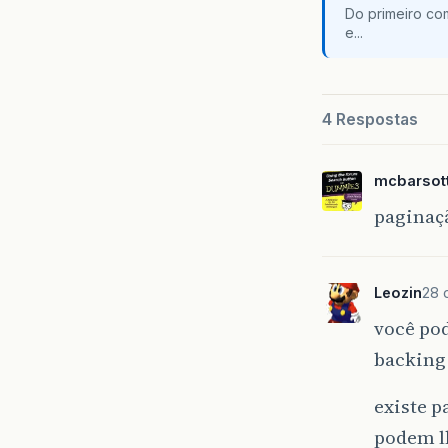
Do primeiro co
e...
4 Respostas
mcbarsott
paginaç
Leozin
28 
você pod
backing
existe 
podem l