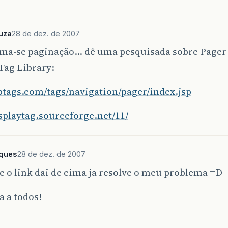
uza
28 de dez. de 2007
ama-se paginação… dê uma pesquisada sobre Pager 
Tag Library:
sptags.com/tags/navigation/pager/index.jsp
isplaytag.sourceforge.net/11/
rques
28 de dez. de 2007
 o link dai de cima ja resolve o meu problema =D
 a todos!