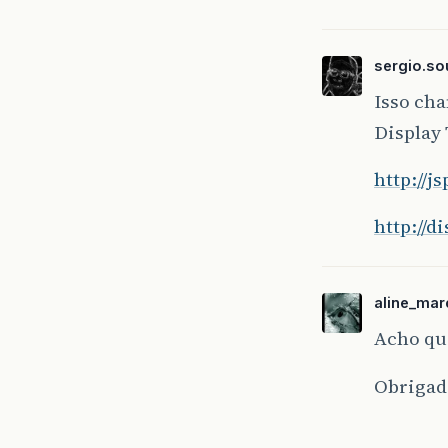
sergio.so
Isso ch
Display 
http://j
http://d
aline_ma
Acho que
Obrigada