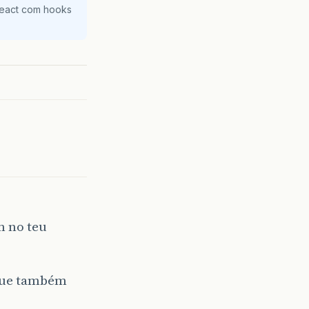
React com hooks
m no teu
 que também