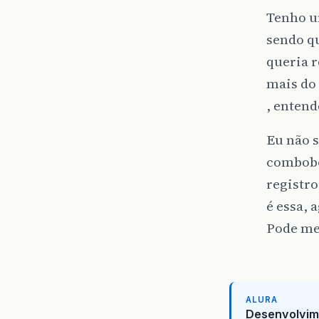
Tenho um
sendo qu
queria r
mais do 
, enten
Eu não s
combobox
registro
é essa, 
Pode me a
ALURA
Desenvolvim