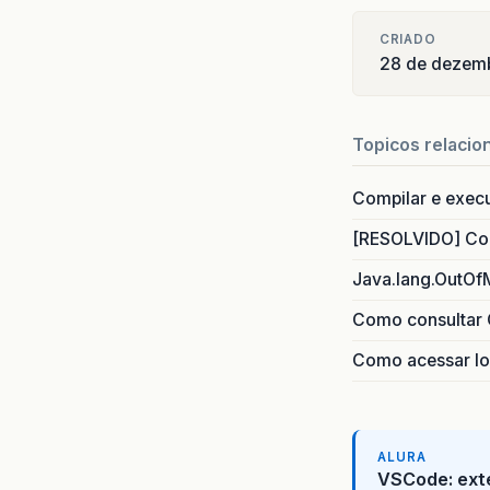
CRIADO
28 de dezem
Topicos relacio
Compilar e exec
[RESOLVIDO] Com
Java.lang.OutOf
Como consultar 
Como acessar lo
ALURA
VSCode: ext