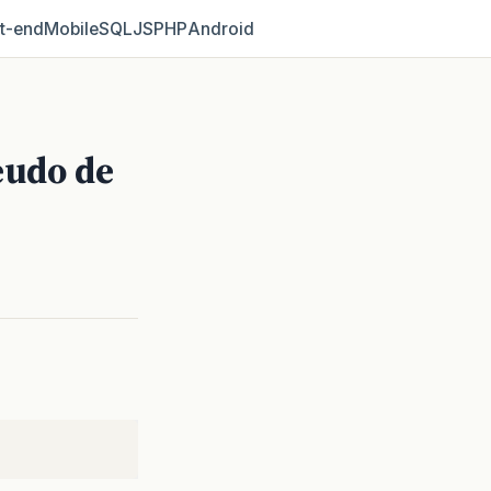
t‑end
Mobile
SQL
JS
PHP
Android
eudo de