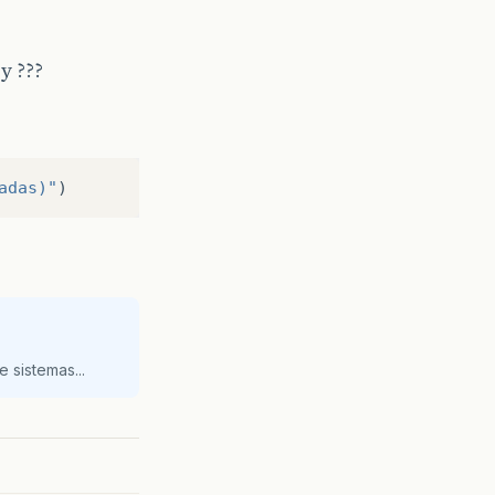
y ???
adas)"
)
 sistemas...