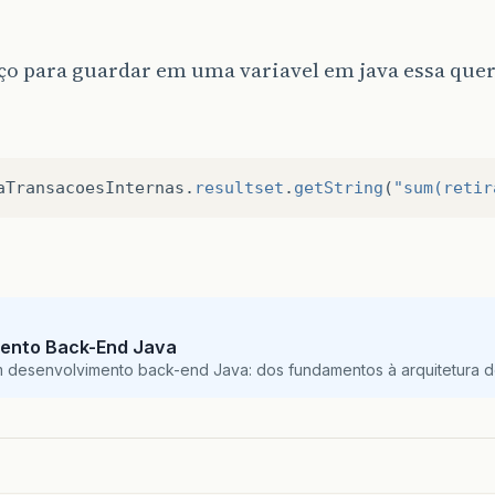
o para guardar em uma variavel em java essa quer
aTransacoesInternas
.
resultset
.
getString
(
"sum(retir
ento Back-End Java
m desenvolvimento back-end Java: dos fundamentos à arquitetura de