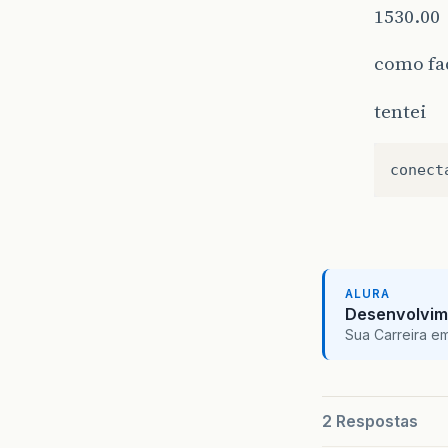
1530.00
como faç
tentei
conect
ALURA
Desenvolvim
Sua Carreira e
2 Respostas