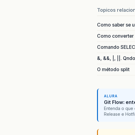
Topicos relacio
Como saber se 
Como converter i
Comando SELECT 
&, &&, |, ||. Qnd
O método split
ALURA
Git Flow: en
Entenda o que 
Release e Hotf