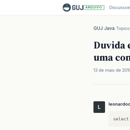
Discussoe
ARQUIVO
GUJ
Java
/
/
Topico
Duvida 
uma con
13 de maio de 201
leonardo
L
select