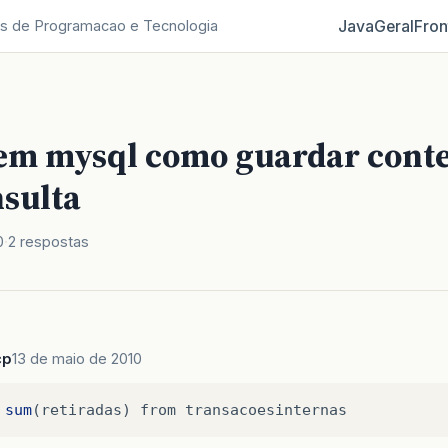
Java
Geral
Fron
s de Programacao e Tecnologia
em mysql como guardar cont
sulta
0
2 respostas
cp
13 de maio de 2010
sum
(
retiradas
)
from
transacoesinternas