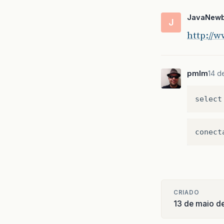
JavaNewb
J
http://w
pmlm
14 d
select
conect
CRIADO
13 de maio d