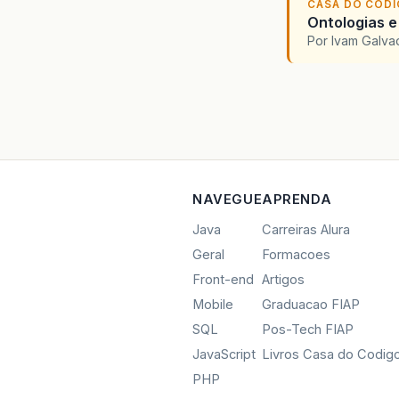
CASA DO COD
Ontologias e
Por Ivam Galva
NAVEGUE
APRENDA
Java
Carreiras Alura
Geral
Formacoes
Front-end
Artigos
Mobile
Graduacao FIAP
SQL
Pos-Tech FIAP
JavaScript
Livros Casa do Codig
PHP