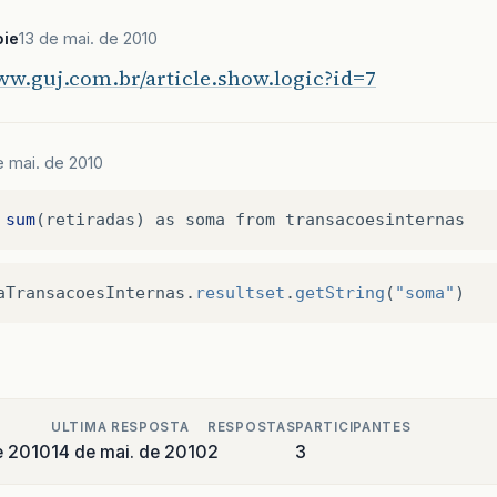
ie
13 de mai. de 2010
ww.guj.com.br/article.show.logic?id=7
e mai. de 2010
sum
(
retiradas
)
as
soma
from
transacoesinternas
aTransacoesInternas
.
resultset
.
getString
(
"soma"
)
ULTIMA RESPOSTA
RESPOSTAS
PARTICIPANTES
e 2010
14 de mai. de 2010
2
3