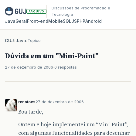
Discussoes de Programacao e
ARQUIVO
Tecnologia
Java
Geral
Front‑end
Mobile
SQL
JS
PHP
Android
GUJ
/
Java
/
Topico
Dúvida em um "Mini-Paint"
27 de dezembro de 2006
0 respostas
renatoes
27 de dezembro de 2006
Boa tarde,
Ontem e hoje implementei um “Mini-Paint”,
com algumas funcionalidades para desenhar