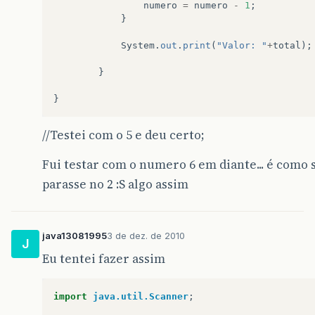
numero
=
numero
-
1
;
}
System
.
out
.
print
(
"Valor: "
+
total
);
}
}
//Testei com o 5 e deu certo;
Fui testar com o numero 6 em diante... é como 
parasse no 2 :S algo assim
java13081995
3 de dez. de 2010
J
Eu tentei fazer assim
import
java.util.Scanner
;