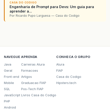
CASA DO CODIGO
Engenharia de Prompt para Devs: Um guia para
aprender a...
Por Ricardo Pupo Larguesa — Casa do Codigo
NAVEGUE
APRENDA
CONHECA O GRUPO
Java
Carreiras Alura
Alura
Geral
Formacoes
FIAP
Front-end
Artigos
Casa do Codigo
Mobile
Graduacao FIAP
Hipsters.tech
SQL
Pos-Tech FIAP
JavaScript
Livros Casa do Codigo
PHP
Android