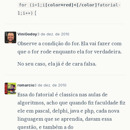
for (i=1;i
[color=red]<[/color]
fatorial-
{
1;i++)
ViniGodoy
3 de dez. de 2010
Observe a condição do for. Ela vai fazer com
que o for rode enquanto ela for verdadeira.
No seu caso, ela já é de cara falsa.
romarcio
3 de dez. de 2010
Essa do fatorial é classica nas aulas de
algoritmos, acho que quando fiz faculdade fiz
ele em pascal, delphi, java e php, cada nova
linguagem que se aprendia, davam essa
questão, e também a do