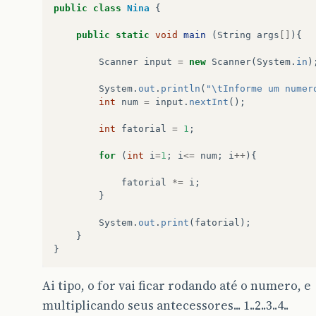
public
class
Nina
{
public
static
void
main
(
String
args
[]
){
Scanner
input
=
new
Scanner
(
System
.
in
)
System
.
out
.
println
(
"\tInforme um numer
int
num
=
input
.
nextInt
();
int
fatorial
=
1
;
for
(
int
i
=
1
;
i
<=
num
;
i
++
){
fatorial
*=
i
;
}
System
.
out
.
print
(
fatorial
);
}
}
Ai tipo, o for vai ficar rodando até o numero, e
multiplicando seus antecessores... 1..2..3..4..