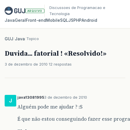
Discussoes de Programacao e
ARQUIVO
Tecnologia
Java
Geral
Front‑end
Mobile
SQL
JS
PHP
Android
GUJ
/
Java
/
Topico
Duvida... fatorial ! «Resolvido!»
3 de dezembro de 2010
12 respostas
java13081995
3 de dezembro de 2010
J
Alguém pode me ajudar ? :S
É que não estou conseguindo fazer esse progr