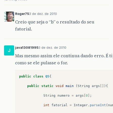
Roger75
3 de dez. de 2010
Creio que seja o “b” o resultado do seu
fatorial.
java13081995
3 de dez. de 2010
J
Mas mesmo assim ele continua dando erro. É ti
como se ele pulasse o for.
public
class
Q5
{
public
static
void
main
(
String
args
[]
){
String
numero
=
args
[
0
]
;
int
fatorial
=
Integer
.
parseInt
(
nu