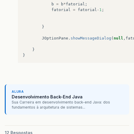
b
=
b
*
fatorial
;
fatorial
=
fatorial
-
1
;
}
JOptionPane
.
showMessageDialog
(
null
,
fat
}
}
ALURA
Desenvolvimento Back-End Java
Sua Carreira em desenvolvimento back-end Java: dos
fundamentos à arquitetura de sistemas...
12 Respostas