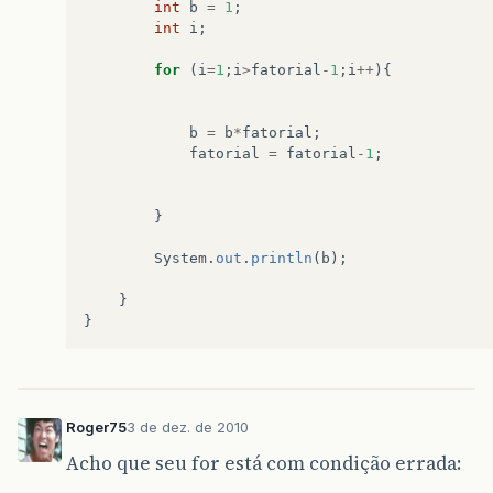
int
b
=
1
;
int
i
;
for
(
i
=
1
;
i
>
fatorial
-
1
;
i
++
){
b
=
b
*
fatorial
;
fatorial
=
fatorial
-
1
;
}
System
.
out
.
println
(
b
);
}
}
Roger75
3 de dez. de 2010
Acho que seu for está com condição errada: