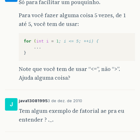
Só para facilitar um pouquinho.
Para você fazer alguma coisa 5 vezes, de 1
até 5, você tem de usar:
for
(
int
i
=
1
; i <= 5; ++i) {
...

Note que você tem de usar “<=”, não “>”.
Ajuda alguma coisa?
java13081995
3 de dez. de 2010
J
Tem algum exemplo de fatorial ae pra eu
entender ? ._.