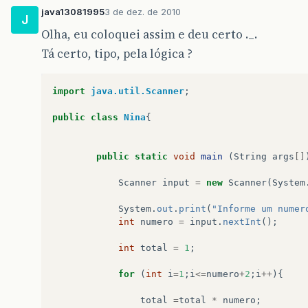
java13081995
3 de dez. de 2010
J
Olha, eu coloquei assim e deu certo ._.
Tá certo, tipo, pela lógica ?
import
java.util.Scanner
;
public
class
Nina
{
public
static
void
main
(
String
args
[]
Scanner
input
=
new
Scanner
(
System
System
.
out
.
print
(
"Informe um numer
int
numero
=
input
.
nextInt
();
int
total
=
1
;
for
(
int
i
=
1
;
i
<=
numero
+
2
;
i
++
){
total
=
total
*
numero
;