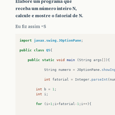
Elabore um programa que
receba um número inteiro N,
calcule e mostre o fatorial de N.
Eu fiz assim =S
import
javax.swing.JOptionPane
;
public
class
Q5
{
public
static
void
main
(
String
args
[]
){
String
numero
=
JOptionPane
.
showIn
int
fatorial
=
Integer
.
parseInt
(
nu
int
b
=
1
;
int
i
;
for
(
i
=
1
;
i
>
fatorial
-
1
;
i
++
){