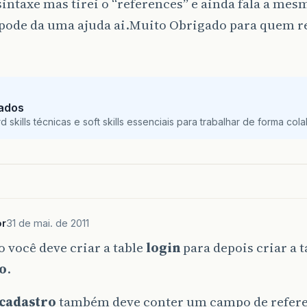
sintaxe mas tirei o “references” e ainda fala a mes
pode da uma ajuda ai.Muito Obrigado para quem r
Dados
skills técnicas e soft skills essenciais para trabalhar de forma colab
or
31 de mai. de 2011
 você deve criar a table
login
para depois criar a t
o
.
cadastro
também deve conter um campo de refere