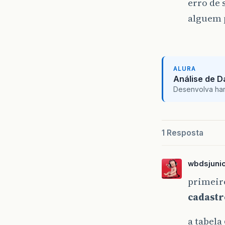
erro de 
alguem 
ALURA
Análise de 
Desenvolva hard 
1 Resposta
wbdsjuni
primeiro
cadastr
a tabela