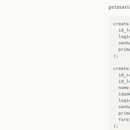
primari
create
id_l
logi
senh
prim
);
create
id_c
id_l
nome
idad
logi
senh
prim
fore
);