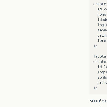
create
id_c
nome
idad
logi
senh
prim
fore
);
Tabela
create
id_l
logi
senh
prim
);
Mas fica