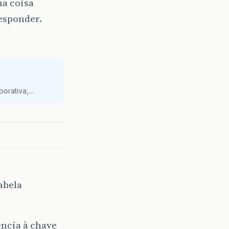
ma coisa
esponder.
orativa,...
abela
ncia à chave