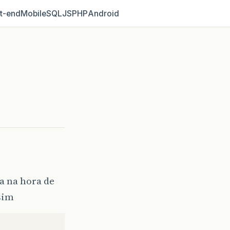
t‑end
Mobile
SQL
JS
PHP
Android
a na hora de
sim