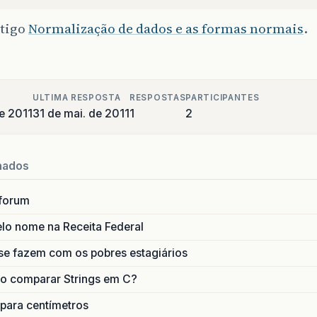
rtigo
Normalização de dados e as formas normais
.
ULTIMA RESPOSTA
RESPOSTAS
PARTICIPANTES
e 2011
31 de mai. de 2011
1
2
nados
forum
lo nome na Receita Federal
se fazem com os pobres estagiários
o comparar Strings em C?
 para centímetros