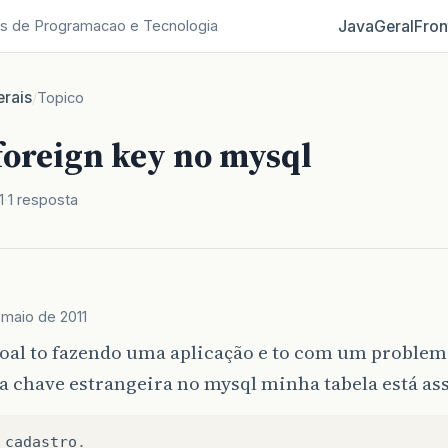
Java
Geral
Fron
s de Programacao e Tecnologia
rais
/
Topico
foreign key no mysql
1
1 resposta
 maio de 2011
oal to fazendo uma aplicação e to com um problem
a chave estrangeira no mysql minha tabela está as
cadastro
.