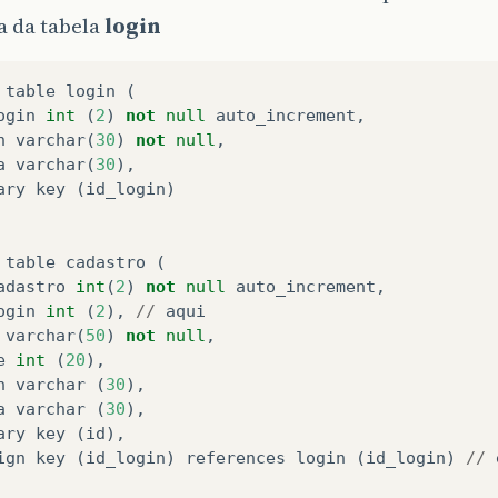
a da tabela
login
table
login
(
ogin
int
(
2
)
not
null
auto_increment
,
n
varchar
(
30
)
not
null
,
a
varchar
(
30
),
ary
key
(
id_login
)
table
cadastro
(
adastro
int
(
2
)
not
null
auto_increment
,
ogin
int
(
2
),
//
aqui
varchar
(
50
)
not
null
,
e
int
(
20
),
n
varchar
(
30
),
a
varchar
(
30
),
ary
key
(
id
),
ign
key
(
id_login
)
references
login
(
id_login
)
//