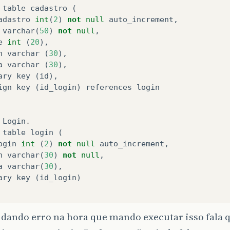
table
cadastro
(
adastro
int
(
2
)
not
null
auto_increment
,
varchar
(
50
)
not
null
,
e
int
(
20
),
n
varchar
(
30
),
a
varchar
(
30
),
ary
key
(
id
),
ign
key
(
id_login
)
references
login
Login
.
table
login
(
ogin
int
(
2
)
not
null
auto_increment
,
n
varchar
(
30
)
not
null
,
a
varchar
(
30
),
ary
key
(
id_login
)
 dando erro na hora que mando executar isso fala 