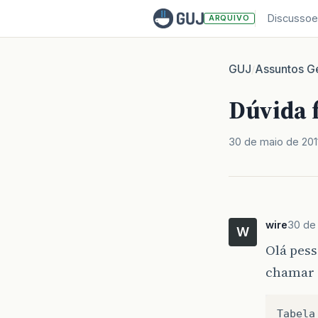
Discussoe
ARQUIVO
GUJ
Assuntos Ge
/
Dúvida 
30 de maio de 201
wire
30 de
W
Olá pess
chamar 
Tabela