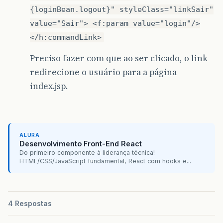
{loginBean.logout}" styleClass="linkSair"
value="Sair"> <f:param value="login"/>
</h:commandLink>
Preciso fazer com que ao ser clicado, o link
redirecione o usuário para a página
index.jsp.
ALURA
Desenvolvimento Front-End React
Do primeiro componente à liderança técnica!
HTML/CSS/JavaScript fundamental, React com hooks e...
4 Respostas