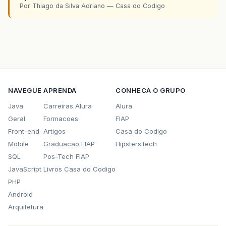
Por Thiago da Silva Adriano — Casa do Codigo
NAVEGUE
APRENDA
CONHECA O GRUPO
Java
Carreiras Alura
Alura
Geral
Formacoes
FIAP
Front-end
Artigos
Casa do Codigo
Mobile
Graduacao FIAP
Hipsters.tech
SQL
Pos-Tech FIAP
JavaScript
Livros Casa do Codigo
PHP
Android
Arquitetura