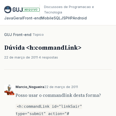
Discussoes de Programacao e
ARQUIVO
Tecnologia
Java
Geral
Front‑end
Mobile
SQL
JS
PHP
Android
GUJ
/
Front-end
/
Topico
Dúvida <h:commandLink>
22 de março de 2011
4 respostas
Marcio_Nogueira
22 de março de 2011
Posso usar o commandlink desta forma?
<h:commandLink id="linkSair"
type="submit" action="#