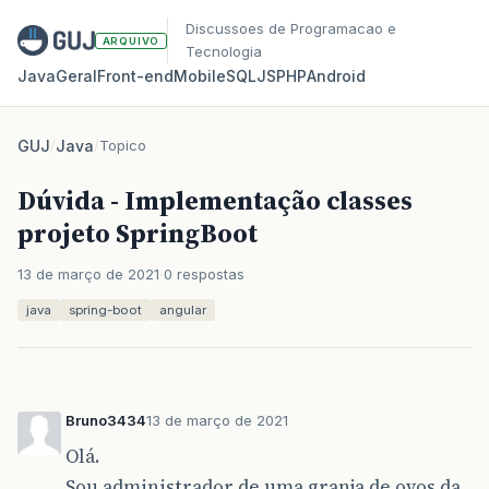
Discussoes de Programacao e
ARQUIVO
Tecnologia
Java
Geral
Front‑end
Mobile
SQL
JS
PHP
Android
GUJ
/
Java
/
Topico
Dúvida - Implementação classes
projeto SpringBoot
13 de março de 2021
0 respostas
java
spring-boot
angular
Bruno3434
13 de março de 2021
Olá.
Sou administrador de uma granja de ovos da