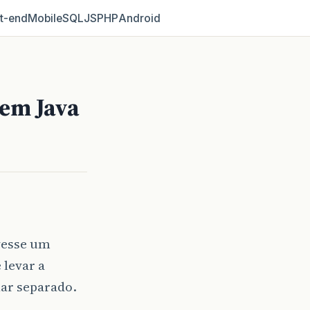
t‑end
Mobile
SQL
JS
PHP
Android
 em Java
vesse um
 levar a
lar separado.