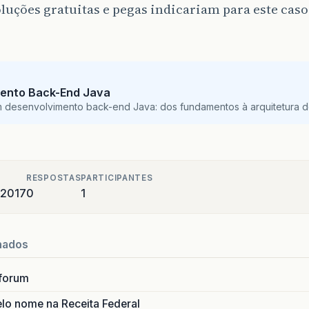
luções gratuitas e pegas indicariam para este caso
ento Back-End Java
m desenvolvimento back-end Java: dos fundamentos à arquitetura de
RESPOSTAS
PARTICIPANTES
 2017
0
1
nados
forum
lo nome na Receita Federal