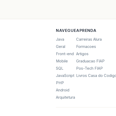
NAVEGUE
APRENDA
Java
Carreiras Alura
Geral
Formacoes
Front-end
Artigos
Mobile
Graduacao FIAP
SQL
Pos-Tech FIAP
JavaScript
Livros Casa do Codig
PHP
Android
Arquitetura