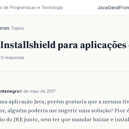
Java
Geral
Fron
s de Programacao e Tecnologia
rais
/
Topico
Installshield para aplicações
0 respostas
ontenegro
8 de maio de 2017
ma aplicação Java, porém gostaria que a mesma ti
or, alguém poderia me sugerir uma solução? Pior é
ão do JRE junto, sem ter que mandar baixar e insta