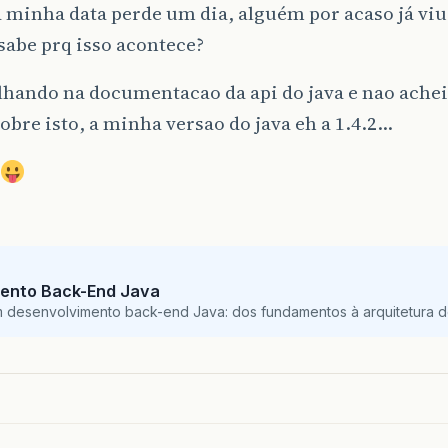
a minha data perde um dia, alguém por acaso já viu
sabe prq isso acontece?
lhando na documentacao da api do java e nao ache
sobre isto, a minha versao do java eh a 1.4.2…
…
ento Back-End Java
m desenvolvimento back-end Java: dos fundamentos à arquitetura de