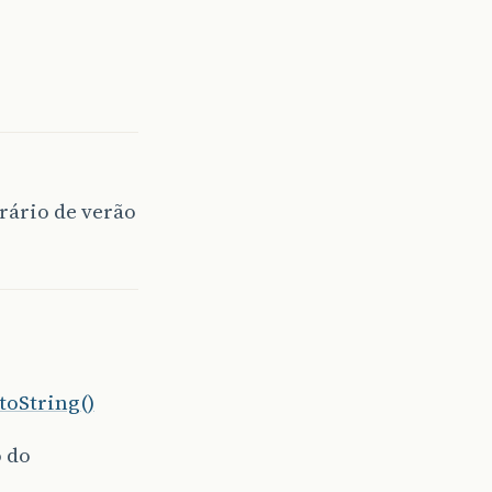
rário de verão
toString()
o do