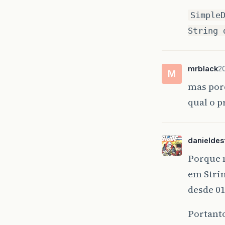
Simple
String 
mrblack
2
M
mas por
qual o p
danieldes
Porque n
em Stri
desde 01
Portant