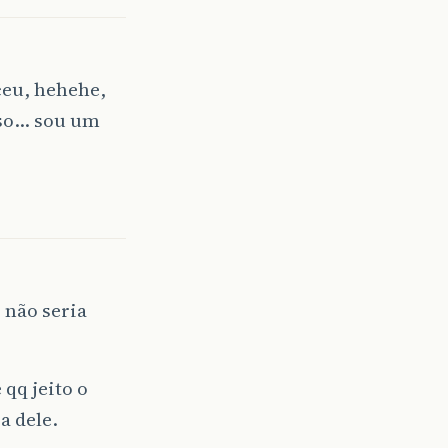
eu, hehehe,
sso… sou um
 não seria
qq jeito o
a dele.