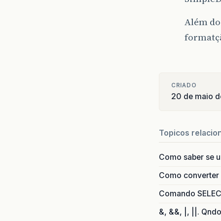
Além do 
formatçã
CRIADO
20 de maio 
Topicos relacio
Como saber se 
Como converter i
Comando SELECT 
&, &&, |, ||. Qnd