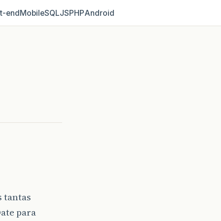
t‑end
Mobile
SQL
JS
PHP
Android
s tantas
ate para