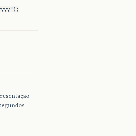
yyyy");
presentação
isegundos