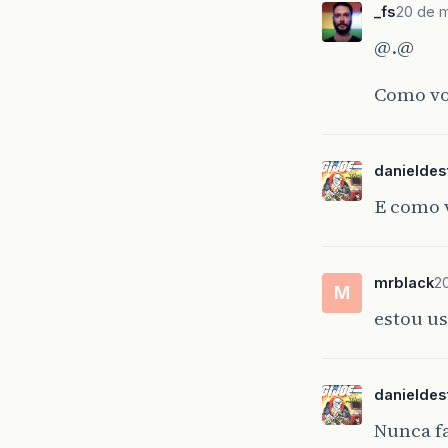
_fs
20 de m
@.@
Como vo
danieldes
E como 
mrblack
2
M
estou us
danieldes
Nunca f