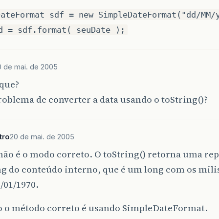
DateFormat sdf = new SimpleDateFormat("dd/MM/
d = sdf.format( seuDate );
0 de mai. de 2005
que?
roblema de converter a data usando o toString()?
tro
20 de mai. de 2005
ão é o modo correto. O toString() retorna uma re
ng do conteúdo interno, que é um long com os mil
/01/1970.
o o método correto é usando SimpleDateFormat.