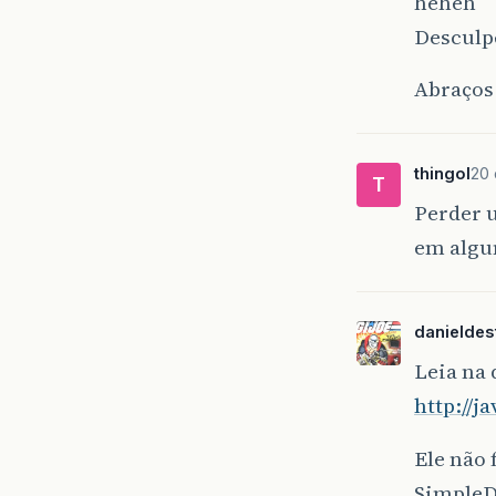
heheh
Desculp
Abraços
thingol
20 
T
Perder u
em algu
danieldes
Leia na 
http://j
Ele não 
SimpleD