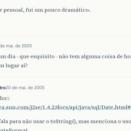
e pessoal, fui um pouco dramático.
de mai. de 2005
m dia - que esquisito - não tem alguma coisa de ho
m lugar aí?
tro
20 de mai. de 2005
doc:
ava.sun.com/j2se/1.4.2/docs/api/java/sql/Date.html#
fala para não usar o toString(), mas menciona o us
ateFormat.