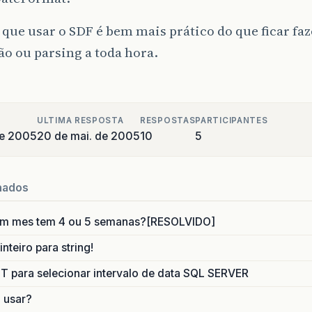
que usar o SDF é bem mais prático do que ficar fa
o ou parsing a toda hora.
ULTIMA RESPOSTA
RESPOSTAS
PARTICIPANTES
de 2005
20 de mai. de 2005
10
5
nados
um mes tem 4 ou 5 semanas?[RESOLVIDO]
nteiro para string!
para selecionar intervalo de data SQL SERVER
o usar?