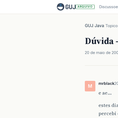
Discussoe
ARQUIVO
GUJ
Java
/
/
Topico
Dúvida -
20 de maio de 20
mrblack
2
M
e ae…
estes di
percebi 