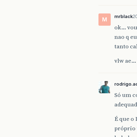
mrblack
2
M
ok… vou
nao q e
tanto c
vlw ae…
rodrigo.ac
Só um co
adequad
É que o 
próprio 