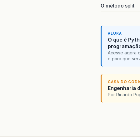
O método split
ALURA
O que é Pyth
programaçã
Acesse agora o
e para que serv
CASA DO COD
Engenharia d
Por Ricardo P