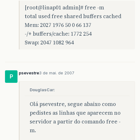
[root@linap01 admin]# free -m
total used free shared buffers cached
Mem: 2027 1976 50 0 66 137
-/+ buffers/cache: 1772 254
Swap: 2047 1082 964
psevestre
3 de mai. de 2007
P
DouglasCar:
Olá psevestre, segue abaixo como
pedistes as linhas que aparecem no
servidor a partir do comando free -
m.