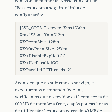
com 2GB de memória. Nosso run.conf do
JBoss está com a seguinte linha de
configuração:
JAVA_OPTS="-server -Xms1536m -
Xmx1536m -Xmn512m -
XX:PermSize=128m -
XX:MaxPermSize=256m -
XX:+DisableExplicitGC -
XX:+UseParallelGC -
XX:ParallelGCThreads=2"
Acontece que ao subirmos o serviço, e
executarmos o comando free -m,
verificamos que o servidor está com cerca de
600 MB de memória free, e após poucas horas
de utilização já está com cerca de 49 MB de