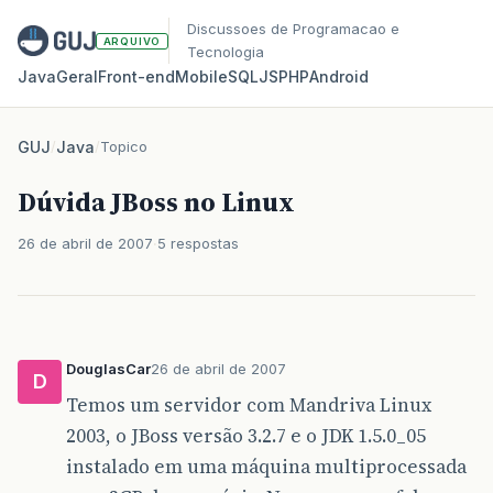
Discussoes de Programacao e
ARQUIVO
Tecnologia
Java
Geral
Front‑end
Mobile
SQL
JS
PHP
Android
GUJ
/
Java
/
Topico
Dúvida JBoss no Linux
26 de abril de 2007
5 respostas
DouglasCar
26 de abril de 2007
D
Temos um servidor com Mandriva Linux
2003, o JBoss versão 3.2.7 e o JDK 1.5.0_05
instalado em uma máquina multiprocessada