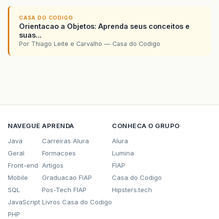
CASA DO CODIGO
Orientacao a Objetos: Aprenda seus conceitos e
suas...
Por Thiago Leite e Carvalho — Casa do Codigo
NAVEGUE
APRENDA
CONHECA O GRUPO
Java
Carreiras Alura
Alura
Geral
Formacoes
Lumina
Front-end
Artigos
FIAP
Mobile
Graduacao FIAP
Casa do Codigo
SQL
Pos-Tech FIAP
Hipsters.tech
JavaScript
Livros Casa do Codigo
PHP