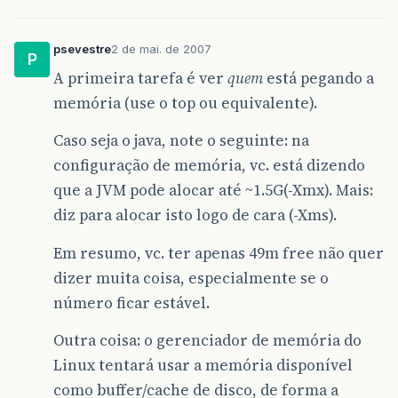
psevestre
2 de mai. de 2007
P
A primeira tarefa é ver
quem
está pegando a
memória (use o top ou equivalente).
Caso seja o java, note o seguinte: na
configuração de memória, vc. está dizendo
que a JVM pode alocar até ~1.5G(-Xmx). Mais:
diz para alocar isto logo de cara (-Xms).
Em resumo, vc. ter apenas 49m free não quer
dizer muita coisa, especialmente se o
número ficar estável.
Outra coisa: o gerenciador de memória do
Linux tentará usar a memória disponível
como buffer/cache de disco, de forma a