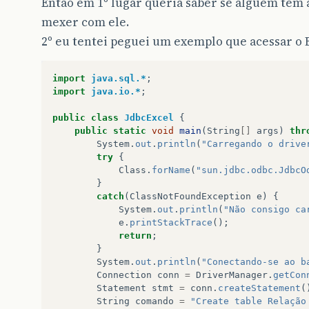
Então em 1º lugar queria saber se alguém tem 
mexer com ele.
2º eu tentei peguei um exemplo que acessar o 
import
java.sql.*
;
import
java.io.*
;
public
class
JdbcExcel
{
public
static
void
main
(
String
[]
args
)
thr
System
.
out
.
println
(
"Carregando o drive
try
{
Class
.
forName
(
"sun.jdbc.odbc.JdbcO
}
catch
(
ClassNotFoundException
e
)
{
System
.
out
.
println
(
"Não consigo ca
e
.
printStackTrace
();
return
;
}
System
.
out
.
println
(
"Conectando-se ao b
Connection
conn
=
DriverManager
.
getCon
Statement
stmt
=
conn
.
createStatement
(
String
comando
=
"Create table Relação