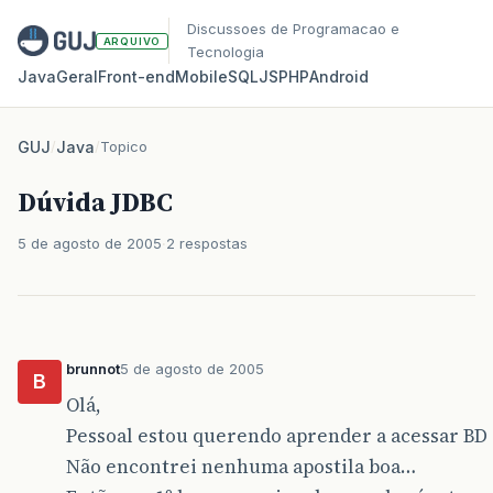
Discussoes de Programacao e
ARQUIVO
Tecnologia
Java
Geral
Front‑end
Mobile
SQL
JS
PHP
Android
GUJ
/
Java
/
Topico
Dúvida JDBC
5 de agosto de 2005
2 respostas
brunnot
5 de agosto de 2005
B
Olá,
Pessoal estou querendo aprender a acessar BD 
Não encontrei nenhuma apostila boa…