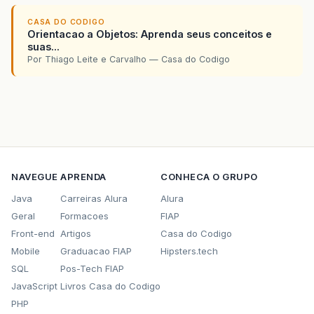
CASA DO CODIGO
Orientacao a Objetos: Aprenda seus conceitos e
suas...
Por Thiago Leite e Carvalho — Casa do Codigo
NAVEGUE
APRENDA
CONHECA O GRUPO
Java
Carreiras Alura
Alura
Geral
Formacoes
FIAP
Front-end
Artigos
Casa do Codigo
Mobile
Graduacao FIAP
Hipsters.tech
SQL
Pos-Tech FIAP
JavaScript
Livros Casa do Codigo
PHP