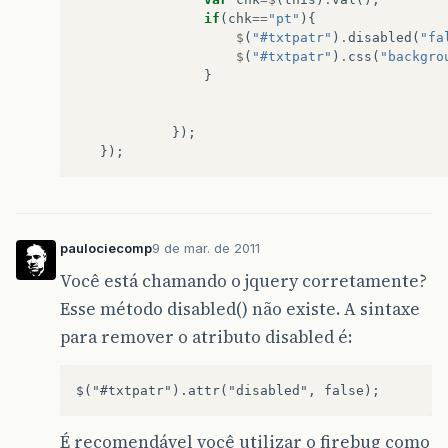
if
(
chk
==
"pt"
){
$
(
"#txtpatr"
)
.
disabled
(
"fa
$
(
"#txtpatr"
)
.
css
(
"backgro
}
});
});
paulociecomp
9 de mar. de 2011
Você está chamando o jquery corretamente?
Esse método disabled() não existe. A sintaxe
para remover o atributo disabled é:
É recomendável você utilizar o firebug como