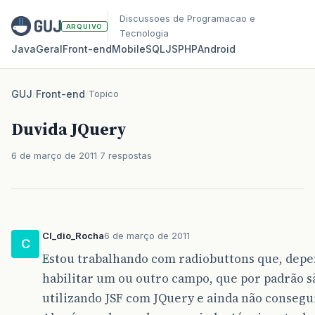
Discussoes de Programacao e
ARQUIVO
Tecnologia
Java
Geral
Front‑end
Mobile
SQL
JS
PHP
Android
GUJ
/
Front-end
/
Topico
Duvida JQuery
6 de março de 2011
7 respostas
Cl_dio_Rocha
6 de março de 2011
C
Estou trabalhando com radiobuttons que, depe
habilitar um ou outro campo, que por padrão s
utilizando JSF com JQuery e ainda não consegui