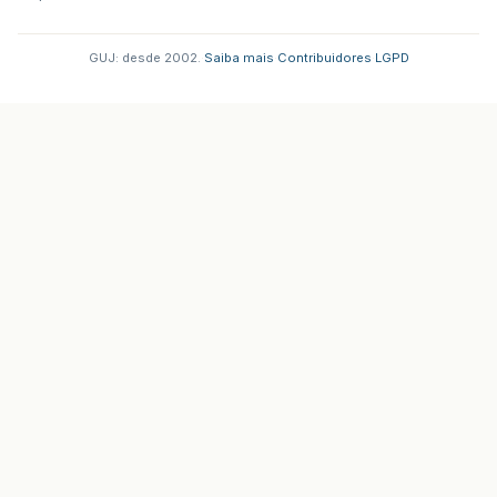
GUJ: desde 2002.
·
Saiba mais
·
Contribuidores
·
LGPD