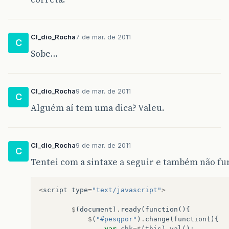
Cl_dio_Rocha
7 de mar. de 2011
C
Sobe…
Cl_dio_Rocha
9 de mar. de 2011
C
Alguém aí tem uma dica? Valeu.
Cl_dio_Rocha
9 de mar. de 2011
C
Tentei com a sintaxe a seguir e também não fu
<
script
type
=
"text/javascript"
>
$
(
document
)
.
ready
(
function
(){
$
(
"#pesqpor"
)
.
change
(
function
(){
var
chk
=$
(
this
)
.
val
();