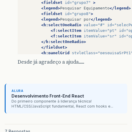
<fieldset
id=
"grupo7"
>
<legend>
Pesquisar
Equipamento
</legend>
<fieldset
id=
"grupo8"
>
<legend>
Pesquisar
por
</legend>
<h:selectOneRadio
value=
"#"
id=
"selecP
<f:selectItem
itemValue=
"pt"
id=
"o
<f:selectItem
itemValue=
"sr"
id=
"o
</h:selectOneRadio>
</fieldset>
<h:panelGrid
styleClass=
"pesquisaSrPt1
<h:outputLabel
for=
"txtpatr"
value=
"Nº
Desde já agradeço a ajuda......
<h:inputText
id=
"txtpatr"
value=
"#{Man
disabled=
"true"
style=
"width:110px;bac
<h:outputLabel
for=
"txtserie"
value=
"N
<h:inputText
id=
"txtserie"
value=
"#{Ma
disabled=
"true"
style=
"width:110px;bac
ALURA
Desenvolvimento Front-End React
Do primeiro componente à liderança técnica!
HTML/CSS/JavaScript fundamental, React com hooks e...
7 Respostas