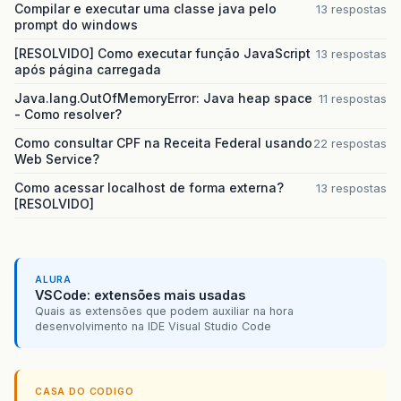
Compilar e executar uma classe java pelo
13 respostas
prompt do windows
[RESOLVIDO] Como executar função JavaScript
13 respostas
após página carregada
Java.lang.OutOfMemoryError: Java heap space
11 respostas
- Como resolver?
Como consultar CPF na Receita Federal usando
22 respostas
Web Service?
Como acessar localhost de forma externa?
13 respostas
[RESOLVIDO]
ALURA
VSCode: extensões mais usadas
Quais as extensões que podem auxiliar na hora
desenvolvimento na IDE Visual Studio Code
CASA DO CODIGO