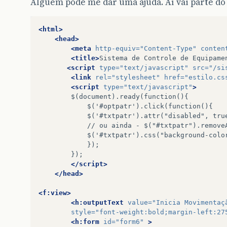
Alguém pode me dar uma ajuda. Aí vai parte do
<html>
<head>
<meta
http-equiv=
"Content-Type"
conten
<title>
Sistema
de
Controle
de
Equipame
<script
type=
"text/javascript"
src=
"/si
<link
rel=
"stylesheet"
href=
"estilo.cs
<script
type=
"text/javascript"
>
$(document).ready(function(){
$('#txtpatr').attr("disabled",
//
ou
ainda
-
$('#txtpatr').css("background-colo
});
</script>
</head>
<f:view>
<h:outputText
value=
"Inicia Movimentaç
style=
"font-weight:bold;margin-left:27
<h:form
id=
"form6"
>