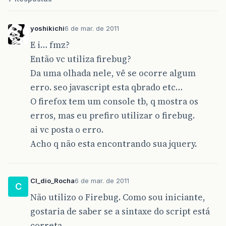
yoshikichi
6 de mar. de 2011
E i… fmz?
Então vc utiliza firebug?
Da uma olhada nele, vê se ocorre algum
erro. seo javascript esta qbrado etc…
O firefox tem um console tb, q mostra os
erros, mas eu prefiro utilizar o firebug.
ai vc posta o erro.
Acho q não esta encontrando sua jquery.
Cl_dio_Rocha
6 de mar. de 2011
C
Não utilizo o Firebug. Como sou iniciante,
gostaria de saber se a sintaxe do script está
correta.