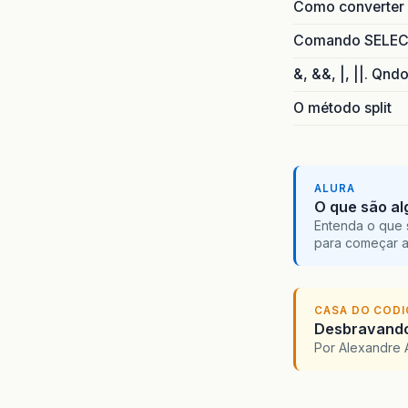
Como converter i
Comando SELECT 
&, &&, |, ||. Qnd
O método split
ALURA
O que são al
Entenda o que 
para começar 
CASA DO COD
Desbravando 
Por Alexandre 