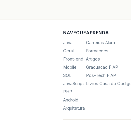
NAVEGUE
APRENDA
Java
Carreiras Alura
Geral
Formacoes
Front-end
Artigos
Mobile
Graduacao FIAP
SQL
Pos-Tech FIAP
JavaScript
Livros Casa do Codig
PHP
Android
Arquitetura