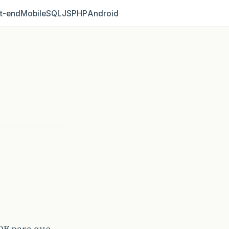
t‑end
Mobile
SQL
JS
PHP
Android
DE para que