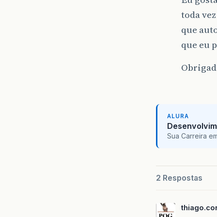
toda vez
que auto
que eu p
Obrigad
ALURA
Desenvolvim
Sua Carreira e
2 Respostas
thiago.co