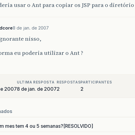
eria usar o Ant para copiar os JSP para o diretório
rdcore
8 de jan. de 2007
gnorante nisso,
orma eu poderia utilizar o Ant ?
ULTIMA RESPOSTA
RESPOSTAS
PARTICIPANTES
 de 2007
8 de jan. de 2007
2
2
nados
um mes tem 4 ou 5 semanas?[RESOLVIDO]