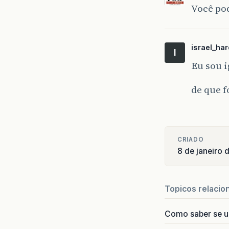
Você pod
israel_ha
I
Eu sou i
de que f
CRIADO
8 de janeiro
Topicos relacio
Como saber se 