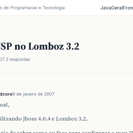
Java
Geral
Fron
s de Programacao e Tecnologia
JSP no Lomboz 3.2
007
2 respostas
rdcore
8 de janeiro de 2007
oal,
ilizando Jboss 4.0.4 e Lomboz 3.2.
ria de saber como eu faço para configurar o meu I