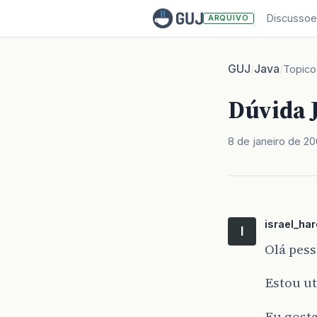
Discussoe
ARQUIVO
GUJ
Java
/
/
Topico
Dúvida 
8 de janeiro de 2
israel_ha
I
Olá pess
Estou ut
Eu gosta