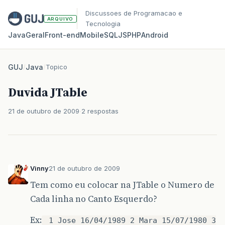
Discussoes de Programacao e
ARQUIVO
Tecnologia
Java
Geral
Front‑end
Mobile
SQL
JS
PHP
Android
GUJ
/
Java
/
Topico
Duvida JTable
21 de outubro de 2009
2 respostas
Vinny
21 de outubro de 2009
Tem como eu colocar na JTable o Numero de
Cada linha no Canto Esquerdo?
Ex:
1 Jose 16/04/1989 2 Mara 15/07/1980 3