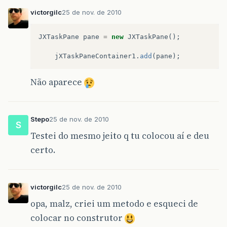
victorgilc
25 de nov. de 2010
JXTaskPane
pane
=
new
JXTaskPane
();
jXTaskPaneContainer1
.
add
(
pane
);
Não aparece
Stepo
25 de nov. de 2010
S
Testei do mesmo jeito q tu colocou aí e deu
certo.
victorgilc
25 de nov. de 2010
opa, malz, criei um metodo e esqueci de
colocar no construtor