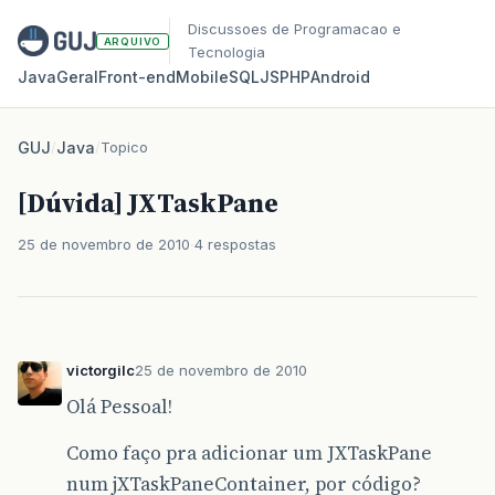
Discussoes de Programacao e
ARQUIVO
Tecnologia
Java
Geral
Front‑end
Mobile
SQL
JS
PHP
Android
GUJ
/
Java
/
Topico
[Dúvida] JXTaskPane
25 de novembro de 2010
4 respostas
victorgilc
25 de novembro de 2010
Olá Pessoal!
Como faço pra adicionar um JXTaskPane
num jXTaskPaneContainer, por código?