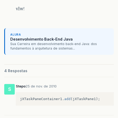
vlw!
ALURA
Desenvolvimento Back-End Java
Sua Carreira em desenvolvimento back-end Java: dos
fundamentos à arquitetura de sistemas...
4 Respostas
Stepo
25 de nov. de 2010
S
jXTaskPaneContainer1
.
add
(
jXTaskPane1
);